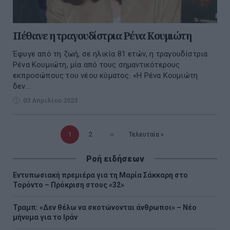
Πέθανε η τραγουδίστρια Ρένα Κουμιώτη
Έφυγε από τη ζωή, σε ηλικία 81 ετών, η τραγουδίστρια
Ρένα Κουμιώτη, μία από τους σημαντικότερους
εκπροσώπους του νέου κύματος. «H Ρένα Κουμιώτη
δεν...
03 Απριλίου 2023
Τρέχουσα
1
Σελίδα
2
Επόμενη
››
Τελευταία
Τελευταία »
σελίδα
σελίδα
σελίδα
Ροή ειδήσεων
Εντυπωσιακή πρεμιέρα για τη Μαρία Σάκκαρη στο
Τορόντο – Πρόκριση στους «32»
Τραμπ: «Δεν θέλω να σκοτώνονται άνθρωποι» – Νέο
μήνυμα για το Ιράν