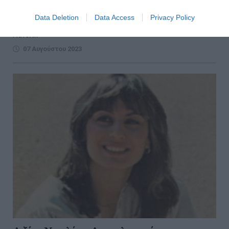
Ως «εξαιρετικά σοβαρή» και «μη αναστρέψιμη»
χαρακτηρίστηκε από ανθρώπους του περιβάλλοντός της
Data Deletion
Data Access
Privacy Policy
η κατάσταση της υγείας της τραγουδίστριας Λιζέτας
Νικολ...
07 Αυγούστου 2023