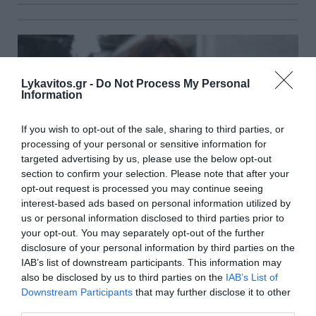
Lykavitos.gr -
Do Not Process My Personal
Information
If you wish to opt-out of the sale, sharing to third parties, or
processing of your personal or sensitive information for
targeted advertising by us, please use the below opt-out
section to confirm your selection. Please note that after your
opt-out request is processed you may continue seeing
interest-based ads based on personal information utilized by
us or personal information disclosed to third parties prior to
your opt-out. You may separately opt-out of the further
disclosure of your personal information by third parties on the
Πέθανε η τραγουδίστρια Λιζέτα Νικολάου
IAB’s list of downstream participants. This information may
Έφυγε από τη ζωή η τραγουδίστρια, Λιζέτα Νικολάου, σε
also be disclosed by us to third parties on the
IAB’s List of
ηλικία 72 ετών. Τις τελευταίες ημέρες ήταν
Downstream Participants
that may further disclose it to other
διασωληνωμένη στη Μονάδα Εντατικής Θεραπείας
third parties.