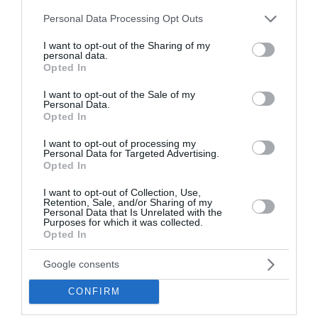
ιδιωτικο...
Please note that this website/app uses one or more Google
Personal Data Processing Opt Outs
11 Αυγούστου 2023
services and may gather and store information including but
not limited to your visit or usage behaviour. You may click to
I want to opt-out of the Sharing of my
personal data.
grant or deny consent to Google and its third-party tags to
Opted In
use your data for below specified purposes in below Google
consent section.
I want to opt-out of the Sale of my
Personal Data.
Opted In
I want to opt-out of processing my
Personal Data for Targeted Advertising.
Opted In
I want to opt-out of Collection, Use,
Retention, Sale, and/or Sharing of my
Personal Data that Is Unrelated with the
Purposes for which it was collected.
Opted In
Google consents
Μη αναστρέψιμη η κατάσταση της υγείας της
CONFIRM
Λιζέτας Νικολάου