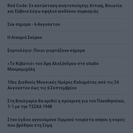
Red Code: Σε κατάσταση κινητοποίησης Αττική, Βοιωτία
και Εύβοια λόγω υψηλού κινδύνου πυρκαγιάς
Σαν σήμερα - 6 Αυγούστου
H Λιναριά Σκύρου
Εορτολόγιο: Ποιοι γιορτάζουν σήμερα
«Το Κιβώτιο» του Άρη Αλεξάνδρου στο studio
Μαυρομιχάλη
10ες Διεθνείς Μουσικές Ημέρες Καλαμάτας από τις 24
Αυγούστου έως τις 6 Σεπτεμβρίου
Στη Βουλγαρία θα κριθεί η πρόκριση για τον Παναθηναϊκό,
1-1 με την ΤΣΣΚΑ 1948
Στον όγδοο αγνοούμενο Γερμανό τουρίστα ανήκει η σορός
που βρέθηκε στη Σύμη