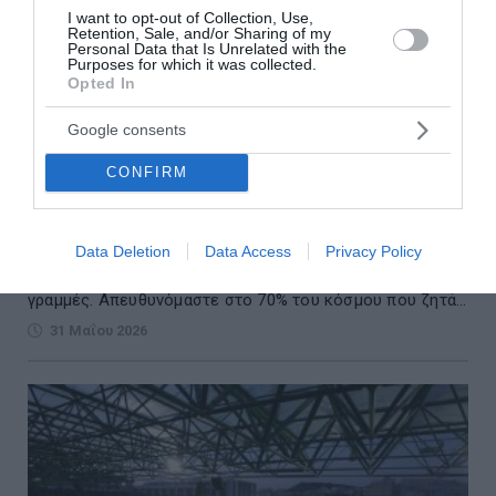
I want to opt-out of Collection, Use,
Retention, Sale, and/or Sharing of my
Personal Data that Is Unrelated with the
Purposes for which it was collected.
Opted In
Google consents
CONFIRM
Δούκας: «Δεν αλλάζει ο στόχος, θέλουμε το
ΠΑΣΟΚ πρώτο κόμμα, ακόμη και με μία ψήφο»
Data Deletion
Data Access
Privacy Policy
«Επειδή υπάρχουν πάρα πολλά κόμματα, θα μετρήσει
πολύ το καθαρό μήνυμα και οι καθαρές διαχωριστικές
γραμμές. Απευθυνόμαστε στο 70% του κόσμου που ζητά...
31 Μαΐου 2026