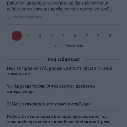
βαθιά ότι μπορούμε να νικήσουμε. Σε εμάς ανήκει η
ευθύνη να το κάνουμε πράξη, το πώς πρέπει να αναζ...
28 Μαρτίου 2026
Τρέχουσα
1
Σελίδα
2
Σελίδα
3
Σελίδα
4
Σελίδα
5
Σελίδα
6
Σελίδα
7
Σελίδα
8
Σελίδα
9
σελίδα
…
Επόμενη
››
Τελευταία
Τελευταία »
σελίδα
σελίδα
Ροή ειδήσεων
Πώς το πράσινο τσάι μπορεί να υποστηρίξει την υγεία
του ήπατος
Υψηλή χοληστερίνη: Οι τροφές που πρέπει να
αποφεύγουμε
Σύλληψη γυναίκας για την φωτιά στη Σκύρο
Ρόδος: Στο νοσοκομείο διακομίστηκε ναυτικός που
τραυματίστηκε κατά τη πρόσδεση πλοίου στο λιμάνι