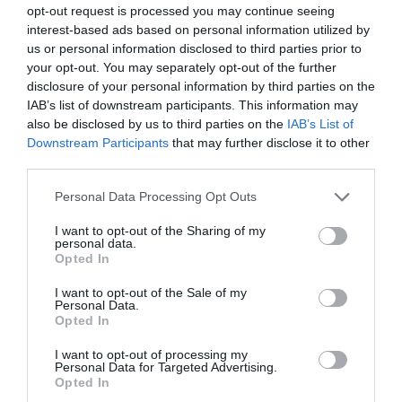
opt-out request is processed you may continue seeing
interest-based ads based on personal information utilized by
us or personal information disclosed to third parties prior to
your opt-out. You may separately opt-out of the further
Ο Χάρης Δούκας προτείνει εκλογική
disclosure of your personal information by third parties on the
συνεργασία ΠΑΣΟΚ - Τσίπρα και αφήνει
IAB’s list of downstream participants. This information may
ανοιχτό το θέμα αρχηγού
also be disclosed by us to third parties on the
IAB’s List of
Downstream Participants
that may further disclose it to other
Σύμπραξη ΠΑΣΟΚ και ΕΛ.Α.Σ σε δεύτερες Εκλογές
third parties.
προτείνει ο Χάρης Δούκας. Ο δήμαρχος Αθηναίων έφερε
ως παράδειγμα την περίπτωση των επαναληπτικών
Please note that this website/app uses one or more Google
Personal Data Processing Opt Outs
εκλογώ...
services and may gather and store information including but
not limited to your visit or usage behaviour. You may click to
I want to opt-out of the Sharing of my
01 Ιουνίου 2026
personal data.
grant or deny consent to Google and its third-party tags to
Opted In
use your data for below specified purposes in below Google
consent section.
I want to opt-out of the Sale of my
Personal Data.
Opted In
I want to opt-out of processing my
Personal Data for Targeted Advertising.
Opted In