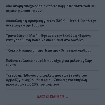
Δύο ακόμη αποχωρήσεις από το κόμμα Καρυστιανού με
αιχμές για «αρχηγισμό»
Δυσκόλεψε η πρόκριση για τον ΠΑΟΚ – Ήττα 1-0 από την
Άντερλεχτ στην Τούμπα
Τραγωδία στη Marfin: Έφτασε στην Ελλάδα η 46χρονη
κατηγορούμενη που είχε συλληφθεί στο Λονδίνο
Τζόκερ: Η κλήρωση της Πέμπτης - Οι τυχεροί αριθμοί
Πέθανε το λευκό κουτάβι που είχε γίνει μέλος αγέλης
λύκων
Τεχεράνη: Πιθανός ο αποκλεισμός των Στενών του
Ορμούζ για «εχθρικά» πλοία – Σκέψεις για επιβολή
προστίμων έως 20% του φορτίου
ΟΛΕΣ ΟΙ ΕΙΔΗΣΕΙΣ →