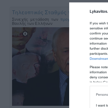
Lykavitos.
If you wish 
sensitive in
confirm you
continue se
information 
further disc
participants
Downstream 
Please note
information 
deny consent
in below Go
Persona
I want t