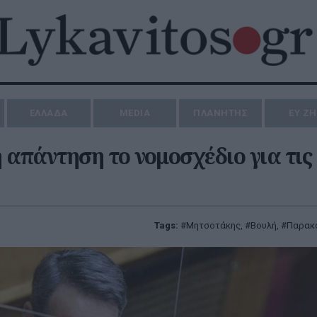
ΕΛΛΑΔΑ
MEDIA
ΠΛΑΝΗΤΗΣ
ΕΥ Ζ
 απάντηση το νομοσχέδιο για τις
Tags:
Μητσοτάκης
,
Βουλή
,
Παρακ