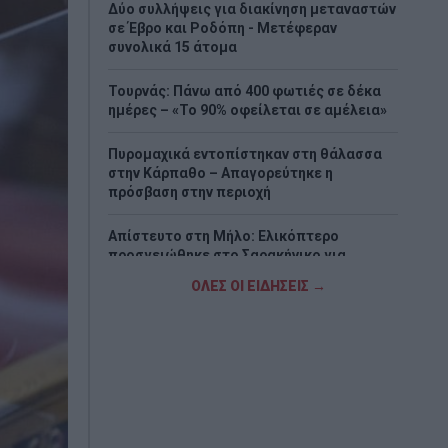
Δύο συλλήψεις για διακίνηση μεταναστών
σε Έβρο και Ροδόπη - Μετέφεραν
συνολικά 15 άτομα
Τουρνάς: Πάνω από 400 φωτιές σε δέκα
ημέρες – «Το 90% οφείλεται σε αμέλεια»
Πυρομαχικά εντοπίστηκαν στη θάλασσα
στην Κάρπαθο – Απαγορεύτηκε η
πρόσβαση στην περιοχή
Απίστευτο στη Μήλο: Ελικόπτερο
προσγειώθηκε στο Σαρακήνικο για…
μπάνιο (Βίντεο)
ΟΛΕΣ ΟΙ ΕΙΔΗΣΕΙΣ →
Ερυθρός Σταυρός: Άγριος ξυλοδαρμός
νοσηλεύτριας από ασθενή στα Επείγοντα
– «Την έπιασε από τα μαλλιά και τη
χτυπούσε»
Τουρισμός για Όλους 2026-2027: Ποιοι
κάνουν αίτηση σήμερα – Έως 600 ευρώ η