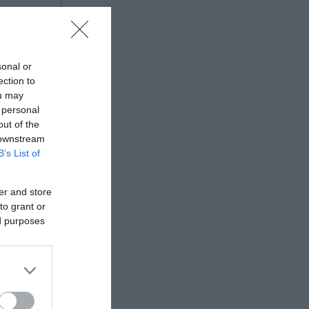
sonal or
ection to
ou may
 personal
out of the
 downstream
B’s List of
er and store
to grant or
ed purposes