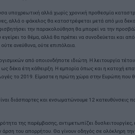
υσα υποχρεωτική αλλά χωρίς χρονική προθεσμία καταστ
νες, αλλά ο φάκελος θα καταστρέφεται μετά από μια δεκα
φισβητήσει την παρακολούθηση θα μπορεί να την προσβά
 εγείρει το θέμα, αλλά θα πρέπει να συνοδεύεται και από
 ούτε ανεύθυνα, ούτε επιπόλαια.
ογισμικών από οποιονδήποτε ιδιώτη. Η λειτουργία τέτο
 ως δέκα έτη κάθειρξη. Η εμπορία όπως και η κατοχή επα
κλογές το 2019. Είμαστε η πρώτη χώρα στην Ευρώπη που 
 είναι διάσπαρτες και ενσωματώνουμε 12 κατευθύνσεις π
ρότητα της παρέμβασης, αντιμετωπίζει δυσλειτουργίες, 
ν άρση του απορρήτου. Θα γίνουν οδηγός σε ολόκληρη την