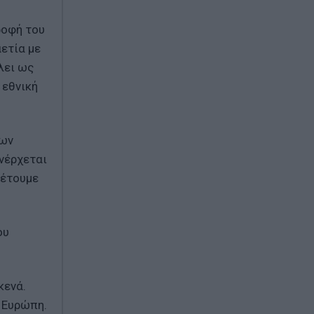
ροφή του
ετία με
λει ως
 εθνική
ιων
νέρχεται
θέτουμε
ου
κενά.
 Ευρώπη.