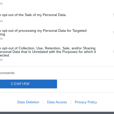
In
o opt-out of the Sale of my Personal Data.
άληψη νομοθετικής πρωτοβουλίας για την ΕΥΠ, σε έκτακτ
In
υ είχα κάνει αμέσως δεκτό. Σήμερα η Πολιτεία ολοκληρώ
to opt-out of processing my Personal Data for Targeted
δεν αφορά μόνο την πατρίδα μας. Πρόκειται για μια σύνθ
ing.
In
παράμετρος της εθνικής ασφάλειας. Το πλαίσιο των
ς 200 είχε κινητό και πρακτικά το διαδίκτυο δεν υφίστ
o opt-out of Collection, Use, Retention, Sale, and/or Sharing
ersonal Data that Is Unrelated with the Purposes for which it
 να αρθούν αστοχίες και να οριοθετήσει ένα νέο πεδίο 
lected.
In
 νέου πλαισίου συμφωνούμε όλες οι πτέρυγες.
consents
CONFIRM
υ, γειτονεύει με πολλούς κινδύνους, βρίσκεται στο κέντ
. Παρακολούθησα τη συζήτηση στις επιτροπές, έχουν αν
ις επτά μεγάλες τομές που το νομοσχέδιο επιφέρει με
Data Deletion
Data Access
Privacy Policy
κακόβουλων λογισμικών.