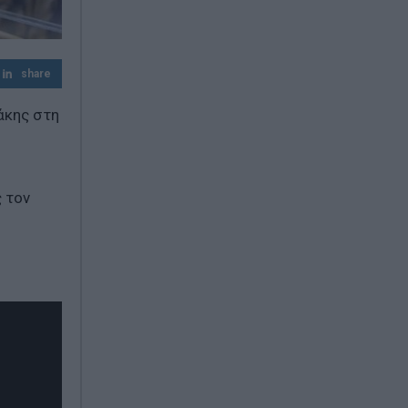
επιδότηση
Λουτράκι: 75χρονος βρέθηκε νεκρός δίπλα
σε κάδους – Είχε βγει να πετάξει τα
share
σκουπίδια
άκης στη
Η Μέση Ανατολή στο «κόκκινο»: Χούθι
επιτίθενται, το Ιράν σκληραίνει το
τελεσίγραφο και το Πεντάγωνο
προετοιμάζεται
 τον