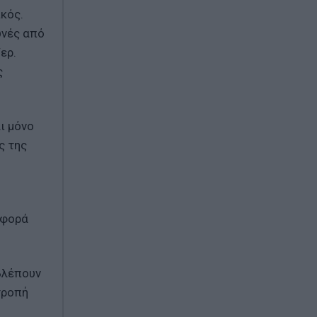
κός.
ωνές από
ερ.
ς
ι μόνο
ς της
αφορά
βλέπουν
τροπή