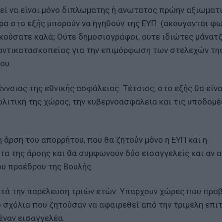
ρεί να είναι μόνο διπλωμάτης ή ανωτατος πρώην αξιωματι
ρα στο εξής μπορούν να ηγηθούν της ΕΥΠ. (ακούγονται φ
ακούσατε καλά; Ούτε δημοσιογράφοι, ούτε ιδιώτες μάνατζ
αντικατασκοπείας για την επιμόρφωση των στελεχών τη
ου.
ννοιας της εθνικής ασφάλειας. Τέτοιος, στο εξής θα είνα
ολιτική της χώρας, την κυβερνοασφάλεια και τις υποδομέ
η άρση του απορρήτου, που θα ζητούν μόνο η ΕΥΠ και η
τα της άρσης και θα συμφωνούν δύο εισαγγελείς και αν 
ου προέδρου της Βουλής.
ετά την παρέλευση τριών ετών. Υπάρχουν χώρες που προ
 σχόλια που ζητούσαν να αφαιρεθεί από την τριμελή επι
έναν εισαγγελέα.