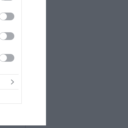
η
νει με
ετη
ατο. Ο
στο οποίο
ρο
αδειχθεί