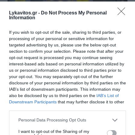
Lykavitos.gr -
Do Not Process My Personal
Information
If you wish to opt-out of the sale, sharing to third parties, or
processing of your personal or sensitive information for
Πειραιώς: Νέες
targeted advertising by us, please use the below opt-out
χρηματοδοτήσεις €500 εκατ. για
section to confirm your selection. Please note that after your
opt-out request is processed you may continue seeing
πράσινη και ψηφιακή μετάβαση
interest-based ads based on personal information utilized by
μέσω συμφωνίας με την EBRD
us or personal information disclosed to third parties prior to
your opt-out. You may separately opt-out of the further
disclosure of your personal information by third parties on the
Νέες χρηματοδοτήσεις έως και €500 εκατ., οι οποίες
IAB’s list of downstream participants. This information may
θα συμβάλλουν στην πράσινη και ψηφιακή μετάβαση
also be disclosed by us to third parties on the
IAB’s List of
της χώρας, αναμένεται να υποστηρίξει η συμφωνία
Downstream Participants
that may further disclose it to other
της Πειραιώς με την Eυρωπαϊκή Τράπεζα
third parties.
Ανασυγκρότησης και Ανάπτυ...
Please note that this website/app uses one or more Google
Personal Data Processing Opt Outs
11:45 | 03 Αυγούστου 2026
Επιχειρήσεις
services and may gather and store information including but
not limited to your visit or usage behaviour. You may click to
I want to opt-out of the Sharing of my