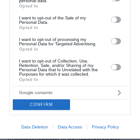
personal data.
grant or deny consent to Google and its third-party tags to
Opted In
use your data for below specified purposes in below Google
consent section.
I want to opt-out of the Sale of my
Personal Data.
Opted In
I want to opt-out of processing my
Personal Data for Targeted Advertising.
Opted In
I want to opt-out of Collection, Use,
Retention, Sale, and/or Sharing of my
Personal Data that Is Unrelated with the
Purposes for which it was collected.
Opted In
Google consents
Ο Όμιλος Qualco Αποκτά το
50,1% της Multiverse και
CONFIRM
Ενισχύει την Παρουσία του Στην
Ευρωπαϊκή Αγορά ΑΙ
Data Deletion
Data Access
Privacy Policy
Η συμφωνία διευρύνει το χαρτοφυλάκιο λύσεων