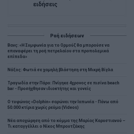
ειδήσεις
Ροή ειδήσεων
Βανς: «Η Συμφωνία για το Ορμούζ θα μπορούσε να
επαναφέρει τη ροή πετρελαίου στα προπολεμικά
επίπεδα»
Νάξος: Φωτιά σε χαμηλή βλάστηση στη Μικρή Βίγλα
Τραγωδία στην Πάρο: Πνίγηκε 4χρονος σε πισίνα beach
bar - Προσήχθησαν ιδιοκτήτης και γονείς
Ο τυφώνας «Dolphin» σαρώνει την Ιαπωνία - Πάνω από
50.000 κτίρια χωρίς ρεύμα (Videos)
Νέα αποχώρηση από το κόμμα της Μαρίας Καρυστιανού –
Τι καταγγέλλει ο Νίκος Μπρουτζάκης