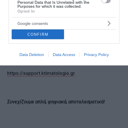
Personal Data that Is Unrelated with the
Purposes for which it was collected.
Υποκατάστημα Κυπαρισσίας
Opted In
Διεύθυνση: 2ο χλμ Εθνικής Οδού Κυπαρισσίας -
Google consents
Πύργου – Τ.Κ. 24500, Κυπαρισσία
CONFIRM
Τηλέφωνο: 2761024043
Data Deletion
Data Access
Privacy Policy
Επικοινωνία
https://support.ktimatologio.gr
Συνεχίζουμε απλά, ψηφιακά, αποτελεσματικά!