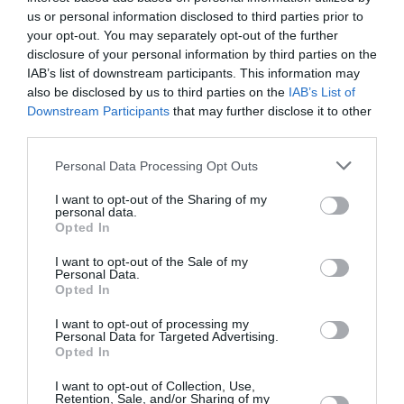
27131, Πύργος
us or personal information disclosed to third parties prior to
your opt-out. You may separately opt-out of the further
Τηλέφωνο: 2621306920
disclosure of your personal information by third parties on the
IAB’s list of downstream participants. This information may
Υποκατάστημα Αμαλιάδας
also be disclosed by us to third parties on the
IAB’s List of
Downstream Participants
that may further disclose it to other
third parties.
Διεύθυνση: 25ης Μαρτίου 26, ΤΚ 27200, Αμαλιάδα
Please note that this website/app uses one or more Google
Personal Data Processing Opt Outs
Τηλέφωνο: 2622309070
services and may gather and store information including but
not limited to your visit or usage behaviour. You may click to
I want to opt-out of the Sharing of my
personal data.
grant or deny consent to Google and its third-party tags to
Κτηματολογικό Γραφείο Πελοποννήσου
Opted In
use your data for below specified purposes in below Google
consent section.
I want to opt-out of the Sale of my
Υποκατάστημα Καλαμάτας
Personal Data.
Opted In
Διεύθυνση: Λυόμενα Καλαμάτας, ΤΚ 24100,
I want to opt-out of processing my
Personal Data for Targeted Advertising.
Καλαμάτα Μεσσηνίας
Opted In
Τηλέφωνο: 2721089977
I want to opt-out of Collection, Use,
Retention, Sale, and/or Sharing of my