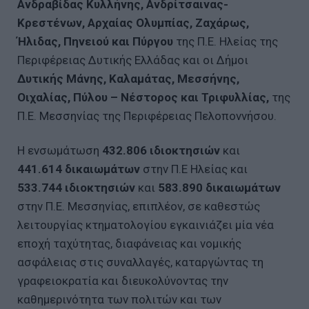
Ανδραβίδας Κυλλήνης, Ανδρίτσαινας-
Κρεστένων, Αρχαίας Ολυμπίας, Ζαχάρως,
Ήλιδας, Πηνειού και Πύργου
της Π.Ε. Ηλείας της
Περιφέρειας Δυτικής Ελλάδας και οι Δήμοι
Δυτικής Μάνης, Καλαμάτας, Μεσσήνης,
Οιχαλίας, Πύλου – Νέστορος και Τριφυλλίας,
της
Π.Ε. Μεσσηνίας της Περιφέρειας Πελοποννήσου.
Η ενσωμάτωση
432.806
ιδιοκτησιών
και
441.614
δικαιωμάτων
στην Π.Ε Ηλείας και
533.744
ιδιοκτησιών
και
583.890 δικαιωμάτων
στην Π.Ε. Μεσσηνίας, επιπλέον, σε καθεστώς
λειτουργίας κτηματολογίου εγκαινιάζει μία νέα
εποχή ταχύτητας, διαφάνειας και νομικής
ασφάλειας στις συναλλαγές, καταργώντας τη
γραφειοκρατία και διευκολύνοντας την
καθημερινότητα των πολιτών και των