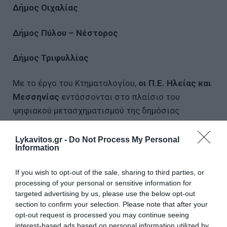
Δήμος Οιχαλίας
Δήμος Πύλου – Νέστορος
Δήμος Τριφυλλίας
Με το έργο του Κτηματολογίου,
οι Π.Ε. Ηλείας και
Μεσσηνίας
εντάσσονται στο πλαίσιο του
ψηφιακού μετασχηματισμού της δημόσιας
διοίκησης, που έχει ως στόχο ένα κράτος πιο
λειτουργικό και πιο φιλικό προς τον πολίτη.
Lykavitos.gr -
Do Not Process My Personal
Information
Κτηματολογικό Γραφείο Δυτικής Ελλάδας
If you wish to opt-out of the sale, sharing to third parties, or
processing of your personal or sensitive information for
Υποκατάστημα Πύργου
targeted advertising by us, please use the below opt-out
section to confirm your selection. Please note that after your
Διεύθυνση: Ρήγα Φεραίου 113 (Πάροδος Forum), ΤΚ
opt-out request is processed you may continue seeing
interest-based ads based on personal information utilized by