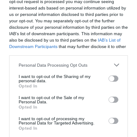
opt-out request is processed you may continue seeing
"Buy" (Αγορά) και τιμή-στόχο τα 55 ευρώ ανά μετοχή, η
interest-based ads based on personal information utilized by
οποία συνεπάγεται περιθώριο ανόδου περίπου 22% από
us or personal information disclosed to third parties prior to
τα σημερινά επίπεδα, χαρακ...
your opt-out. You may separately opt-out of the further
disclosure of your personal information by third parties on the
04 Αυγούστου 2026
IAB’s list of downstream participants. This information may
also be disclosed by us to third parties on the
IAB’s List of
Downstream Participants
that may further disclose it to other
third parties.
Please note that this website/app uses one or more Google
Personal Data Processing Opt Outs
services and may gather and store information including but
not limited to your visit or usage behaviour. You may click to
I want to opt-out of the Sharing of my
personal data.
grant or deny consent to Google and its third-party tags to
Opted In
use your data for below specified purposes in below Google
consent section.
I want to opt-out of the Sale of my
Personal Data.
Opted In
I want to opt-out of processing my
Personal Data for Targeted Advertising.
Opted In
Όμιλος ΔΕΗ: Επεκτείνεται δυναμικά στην