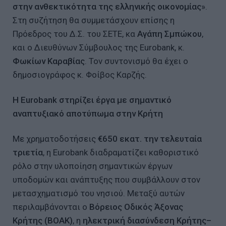
στην ανθεκτικότητα της ελληνικής οικονομίας
».
Στη συζήτηση θα συμμετάσχουν επίσης η
Πρόεδρος του Δ.Σ. του ΣΕΤΕ, κα
Αγάπη Σμπώκου
,
και ο Διευθύνων Σύμβουλος της Eurobank, κ.
Φωκίων Καραβίας
. Τον συντονισμό θα έχει ο
δημοσιογράφος κ. Φοίβος Καρζής.
Η
Eurobank
στηρίζει έργα με σημαντικό
αναπτυξιακό αποτύπωμα στην Κρήτη
Με χρηματοδοτήσεις
€650 εκατ. την τελευταία
τριετία
, η Eurobank διαδραματίζει καθοριστικό
ρόλο στην υλοποίηση σημαντικών έργων
υποδομών και ανάπτυξης που συμβάλλουν στον
μετασχηματισμό του νησιού. Μεταξύ αυτών
περιλαμβάνονται ο
Βόρειος Οδικός Άξονας
Κρήτης (ΒΟΑΚ)
, η
ηλεκτρική διασύνδεση Κρήτης–