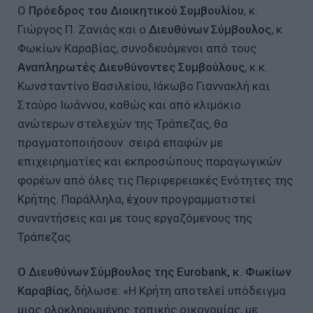
Ο
Πρόεδρος του Διοικητικού Συμβουλίου
, κ.
Γιώργος Π. Ζανιάς και ο
Διευθύνων Σύμβουλος
, κ.
Φωκίων Καραβίας, συνοδευόμενοι από τους
Αναπληρωτές Διευθύνοντες Συμβούλους
, κ.κ.
Κωνσταντίνο Βασιλείου, Ιάκωβο Γιαννακλή και
Σταύρο Ιωάννου, καθώς και από κλιμάκιο
ανώτερων στελεχών της Τράπεζας, θα
πραγματοποιήσουν σειρά επαφών με
επιχειρηματίες και εκπροσώπους παραγωγικών
φορέων από όλες τις Περιφερειακές Ενότητες της
Κρήτης. Παράλληλα, έχουν προγραμματιστεί
συναντήσεις και με τους εργαζόμενους της
Τράπεζας.
Ο Διευθύνων Σύμβουλος της
Eurobank
, κ. Φωκίων
Καραβίας
, δήλωσε: «Η Κρήτη αποτελεί υπόδειγμα
μιας ολοκληρωμένης τοπικής οικονομίας, με