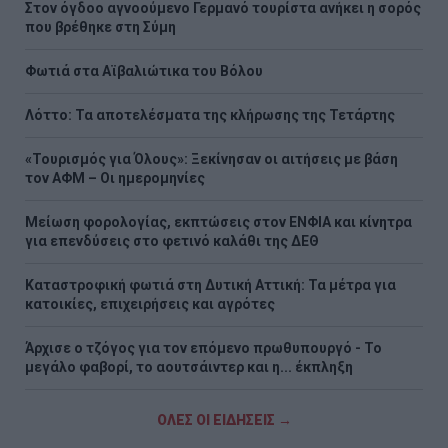
Στον όγδοο αγνοούμενο Γερμανό τουρίστα ανήκει η σορός
που βρέθηκε στη Σύμη
Φωτιά στα Αϊβαλιώτικα του Βόλου
Λόττο: Τα αποτελέσματα της κλήρωσης της Τετάρτης
«Τουρισμός για Όλους»: Ξεκίνησαν οι αιτήσεις με βάση
τον ΑΦΜ – Οι ημερομηνίες
Μείωση φορολογίας, εκπτώσεις στον ΕΝΦΙΑ και κίνητρα
για επενδύσεις στο φετινό καλάθι της ΔΕΘ
Καταστροφική φωτιά στη Δυτική Αττική: Τα μέτρα για
κατοικίες, επιχειρήσεις και αγρότες
Άρχισε ο τζόγος για τον επόμενο πρωθυπουργό - Το
μεγάλο φαβορί, το αουτσάιντερ και η... έκπληξη
ΟΛΕΣ ΟΙ ΕΙΔΗΣΕΙΣ →