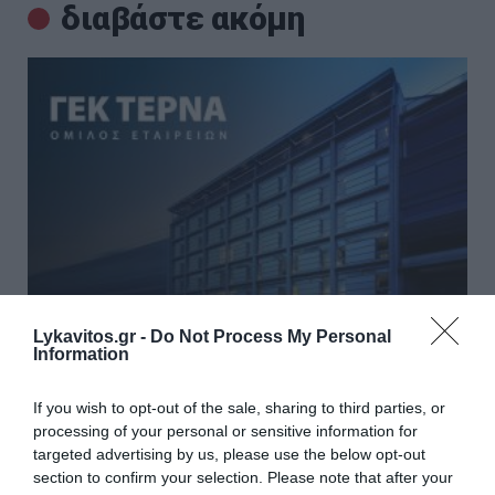
διαβάστε ακόμη
Lykavitos.gr -
Do Not Process My Personal
Information
UBS: Ξεκινά την κάλυψη της ΓΕΚ ΤΕΡΝΑ –
If you wish to opt-out of the sale, sharing to third parties, or
τιμή-στόχος €55 Ο οίκος «βλέπει» τιμή-στόχο
processing of your personal or sensitive information for
έως και €70
targeted advertising by us, please use the below opt-out
section to confirm your selection. Please note that after your
Η UBS ξεκινά την κάλυψη της ΓΕΚ ΤΕΡΝΑ με σύσταση