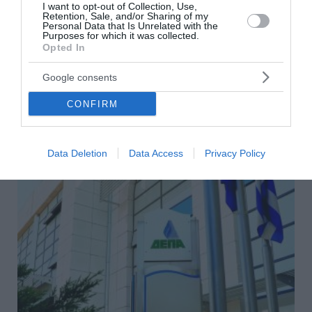
I want to opt-out of Collection, Use,
αγορά της Πολωνίας με χαρτοφυλάκιο ΑΠΕ
Retention, Sale, and/or Sharing of my
Personal Data that Is Unrelated with the
277,3 MW
Purposes for which it was collected.
Opted In
Την είσοδο του Ομίλου ΔΕΗ στην αγορά ενέργειας της
Πολωνίας, μία από τις πιο υποσχόμενες και ταχύτερα
Google consents
αναπτυσσόμενες αγορές καθαρής ενέργειας στην
Ευρώπη, σηματοδοτεί η συμφωνία το...
CONFIRM
31 Ιουλίου 2026
Data Deletion
Data Access
Privacy Policy