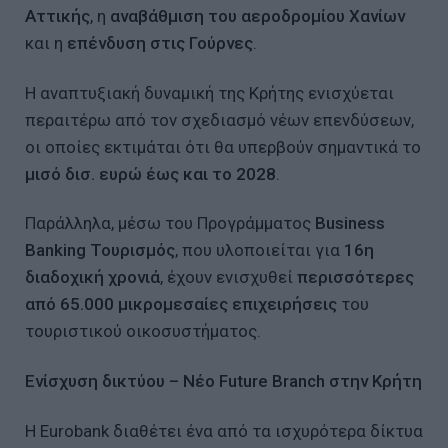
Αττικής
, η
αναβάθμιση του αεροδρομίου Χανίων
και η
επένδυση στις Γούρνες
.
Η αναπτυξιακή δυναμική της Κρήτης ενισχύεται
περαιτέρω από τον σχεδιασμό νέων επενδύσεων,
οι οποίες εκτιμάται ότι θα υπερβούν σημαντικά το
μισό δισ. ευρώ έως και το 2028
.
Παράλληλα, μέσω του Προγράμματος
Business
Banking
Τουρισμός
, που υλοποιείται για
16η
διαδοχική χρονιά
, έχουν ενισχυθεί
περισσότερες
από 65.000 μικρομεσαίες επιχειρήσεις
του
τουριστικού οικοσυστήματος.
Ενίσχυση δικτύου
– Νέο
Future
Branch
στην Κρήτη
Η Eurobank διαθέτει ένα από τα ισχυρότερα δίκτυα