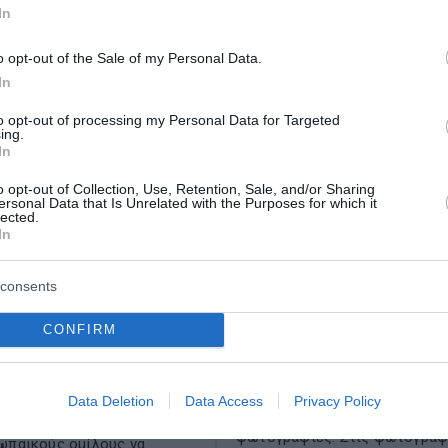
In
o opt-out of the Sale of my Personal Data.
In
to opt-out of processing my Personal Data for Targeted
ing.
In
o opt-out of Collection, Use, Retention, Sale, and/or Sharing
ersonal Data that Is Unrelated with the Purposes for which it
lected.
ιστροφή στα
H εντυπωσιακή συλλο
In
ίνητα - Νέες πιέσεις
supercars του Κριστι
consents
παϊκά ηλεκτρικά
Ρονάλντο (Video&Pho
α
CONFIRM
Μία σειρά φωτογραφιών από 
υπεραυτοκινήτων που διαθέτε
ις ΗΠΑ για βενζινοκίνητα
δημοσίευσε ο Κριστιάνο Ρονά
 μεγάλα SUV βοήθησε στην
Instagram. «Μy toys» ήταν η λι
Data Deletion
Data Access
Privacy Policy
 κερδών των
λεζάντα που συνόδευε τις
ιομηχανιών του Ντιτρόιτ,
φωτογραφίες. Στις φωτογραφί.
ωπαϊκούς ομίλους να