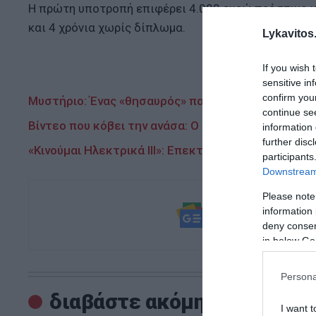
Η πρώτη υποτροπή επιφέρει 4.000 ευρώ πρόστιμο κα
και 4 χρόνια χωρίς δίπλωμα.
Lykavitos.
If you wish 
sensitive in
confirm you
Μυστήριο: Ένας «θησαυρός» παρατημένος σε πάρκι
continue se
Βίντεο που κόβει την ανάσα: Ο Φερστάπεν οδηγεί μ
information 
further disc
«Κινούμαι Ηλεκτρικά ΙΙΙ»: Επεκτείνεται για τρεις 
participants
Downstream 
Please note
Ακολουθήστε τ
information 
και μάθετε πρ
deny consent
in below Go
Persona
διαβάστε ακόμη
I want t