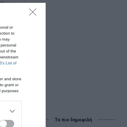
000 ευρώ
sonal or
ection to
ou may
 personal
out of the
 downstream
B’s List of
er and store
to grant or
ed purposes
Τα πιο δημοφιλή