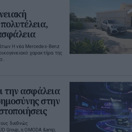
ενειακή
 πολυτέλεια,
ασφάλεια
μάτων Η νέα Mercedes-Benz
 οικογενειακό χαρακτήρα της
...
 την ασφάλεια
οημοσύνης στην
ιστοποιήσεις
τους διεθνώς
SÜD Group, η OMODA &amp;