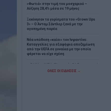
«Φωτιά» στην τιμή του μοσχαριού –
Αύξηση 28,4% μέσα σε 19 μήνες
Ξεκίνησαν τα γυρίσματα του «Grown Ups
3» – Ο Άνταμ Σάντλερ ξανά με την
αγαπημένη παρέα
Νέα υπόθεση «καίει» τον Ινφαντίνο:
Καταγγελίες για εξαψήφια αποζημίωση
από την UEFA σε γυναίκα με την οποία
φέρεται να είχε σχέση
e-ΕΦΚΑ – ΔΥΠΑ: Πληρωμές 56,7 εκατ. ευρώ
έως τις 14 Αυγούστου – Ποιοι πάνε
ΟΛΕΣ ΟΙ ΕΙΔΗΣΕΙΣ →
«ταμείο»
Τα επικίνδυνα σχέδια Πούτιν για επίθεση
στο ΝΑΤΟ – Το εφιαλτικό σενάριο που
τρέμει η Ευρώπη
Νέα εξέλιξη στη μεγάλη υπόθεση της
ρωσόφωνης μαφίας – Δύο συλλήψεις