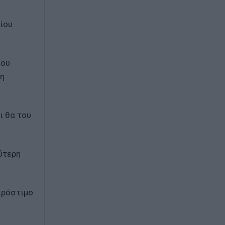
ίου
που
ση
ι θα του
ύτερη
πρόστιμο