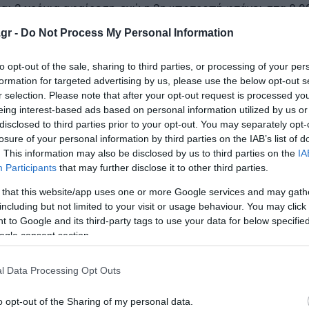
ι 2 χρόνια αφαίρεση, ενώ η 2η υποτροπή φτάνει στα 8.
gr -
Do Not Process My Personal Information
to opt-out of the sale, sharing to third parties, or processing of your per
formation for targeted advertising by us, please use the below opt-out s
r selection. Please note that after your opt-out request is processed y
νγκ εμπορικού κέντρου (βίντεο)
eing interest-based ads based on personal information utilized by us or
ονοθέσιο της F1 σε πίστα του σκι
disclosed to third parties prior to your opt-out. You may separately opt-
losure of your personal information by third parties on the IAB’s list of
μήνες το πρόγραμμα
. This information may also be disclosed by us to third parties on the
IA
Participants
that may further disclose it to other third parties.
 that this website/app uses one or more Google services and may gath
ο Lykavitos.gr στο Google News
including but not limited to your visit or usage behaviour. You may click 
ώτοι όλες τις ειδήσεις
 to Google and its third-party tags to use your data for below specifi
ogle consent section.
l Data Processing Opt Outs
o opt-out of the Sharing of my personal data.