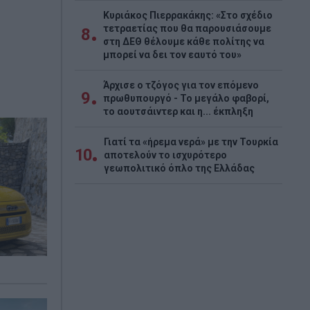
Κυριάκος Πιερρακάκης: «Στο σχέδιο
τετραετίας που θα παρουσιάσουμε
8
στη ΔΕΘ θέλουμε κάθε πολίτης να
μπορεί να δει τον εαυτό του»
Άρχισε ο τζόγος για τον επόμενο
9
πρωθυπουργό - Το μεγάλο φαβορί,
το αουτσάιντερ και η... έκπληξη
Γιατί τα «ήρεμα νερά» με την Τουρκία
10
αποτελούν το ισχυρότερο
γεωπολιτικό όπλο της Ελλάδας