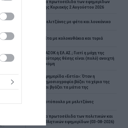
Tα πρωτοσέλιδα των εφημερίδων
1
της Κυριακής 2 Αυγούστου 2026
2
Μελιτζάνες με φέτα και λουκάνικο
3
Πίτα με κολοκυθάκια και τυριά
ΠΑΣΟΚ ή ΕΛ.ΑΣ.; Γιατί η μάχη της
4
δεύτερης θέσης είναι (πολύ) ανοιχτή
ακόμη
γή
άνο
Εφημερίδα «Εστία»: Όταν η
5
δημοσιογραφία βάζει τα χέρια της
tos)
και βγάζει τα μάτια της
τη
6
ι
Κοτόπουλο με μελιτζάνες
λντο στο
τή
Τα πρωτοσέλιδα των πολιτικών και
7
αθλητικών εφημερίδων (03-08-2026)
..