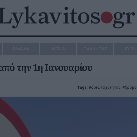
ΕΛΛΑΔΑ
MEDIA
ΠΛΑΝΗΤΗΣ
ΕΥ Ζ
από την 1η Ιανουαρίου
Tags:
όρια ταχύτητας
,
δρόμο