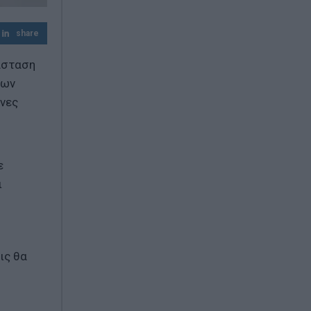
στην Αθήνα
share
Απάντηση ΠΑΣΟΚ σε Σκέρτσο:: «Οι πίνακες
και οι αναλύσεις του διαρκούν όσο ένα
άσταση
ηλιοβασίλεμα»
νων
ένες
ε
ι
ις θα