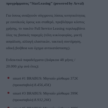
προγράμματος “
StarLeasing
” (
powered
by
Arval
)
Για όσους αναζητούν σύγχρονες λύσεις κινητικότητας
με ευνοϊκούς όρους και σταθερό, προβλέψιμο κόστος
χρήσης, το πακέτο
Full
Service
Leasing
περιλαμβάνει
όλες τις βασικές παροχές (τέλη κυκλοφορίας, μικτή
ασφάλιση, αλλαγή ελαστικών, τακτική συντήρηση,
οδική βοήθεια και όχημα αντικατάστασης).
Ενδεικτικά παραδείγματα (Διάρκεια 48 μήνες /
20.000 χλμ ανά έτος):
smart
#1
BRABUS
: Μηνιαίο μίσθωμα 372€
(προκαταβολή 8.456,45€)
smart
#3
BRABUS
: Μηνιαίο μίσθωμα 399€
(προκαταβολή 8.932,26€)