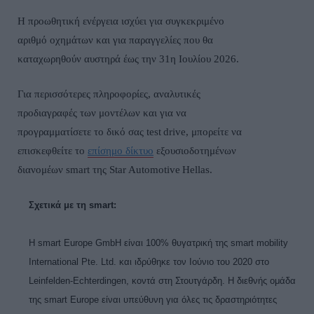
Η προωθητική ενέργεια ισχύει για συγκεκριμένο
αριθμό οχημάτων και για παραγγελίες που θα
καταχωρηθούν αυστηρά έως την 31η Ιουλίου 2026.
Για περισσότερες πληροφορίες, αναλυτικές
προδιαγραφές των μοντέλων και για να
προγραμματίσετε το δικό σας
test
drive
, μπορείτε να
επισκεφθείτε το
επίσημο δίκτυο
εξουσιοδοτημένων
διανομέων
smart
της
Star
Automotive
Hellas
.
Σχετικά με τη
smart
:
Η smart Europe GmbH είναι 100% θυγατρική της smart mobility
International Pte. Ltd. και ιδρύθηκε τον Ιούνιο του 2020 στο
Leinfelden-Echterdingen, κοντά στη Στουτγάρδη. Η διεθνής ομάδα
της smart Europe είναι υπεύθυνη για όλες τις δραστηριότητες