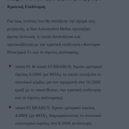
Κρατική Επιδότηση
Για τους πελάτες που θα επιλέξουν την αγορά τοις
μετρητοίς, η
Star
Automotive
Hellas
προσφέρει
άμεση έκπτωση, η οποία συνδυάζεται και
προσαυξάνεται με την κρατική επιδότηση «Κινούμαι
Ηλεκτρικά 3» και το όφελος απόσυρσης:
smart
#1 &
smart
#3
BRABUS
: Άμεσο εμπορικό
όφελος 6.000€ (με ΦΠΑ), το οποίο εκτοξεύει το
συνολικό κέρδος για τον αγοραστή στα 10.500€
(μαζί με το
smart
Bonus
, την κρατική επιδότηση
και το όφελος απόσυρσης).
smart
#5
BRABUS
: Άμεσο εμπορικό όφελος
4.000€ (με ΦΠΑ), διαμορφώνοντας το συνολικό
οικονομικό όφελος στα 8.500€ αντίστοιχα.