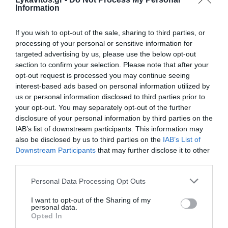
ταχύτητας
Information
F1 - Οι βαθμολογίες μετά το... καρέ Αντονέλι στον
Καναδά
If you wish to opt-out of the sale, sharing to third parties, or
processing of your personal or sensitive information for
targeted advertising by us, please use the below opt-out
section to confirm your selection. Please note that after your
Ακολουθήστε το Lykavitos.gr
opt-out request is processed you may continue seeing
στο Google News
interest-based ads based on personal information utilized by
και μάθετε πρώτοι όλες τις
us or personal information disclosed to third parties prior to
ειδήσεις
your opt-out. You may separately opt-out of the further
disclosure of your personal information by third parties on the
IAB’s list of downstream participants. This information may
also be disclosed by us to third parties on the
IAB’s List of
Downstream Participants
that may further disclose it to other
Ροή ειδήσεων
third parties.
Από σπινθήρες σε καλώδια του ΔΕΔΔΗΕ ξεκίνησε η φωτιά
Please note that this website/app uses one or more Google
Personal Data Processing Opt Outs
στον Κουβαρά
services and may gather and store information including but
not limited to your visit or usage behaviour. You may click to
I want to opt-out of the Sharing of my
personal data.
ΗΠΑ: Πάνω από 175.000 βίζες ανακάλεσε η κυβέρνηση
grant or deny consent to Google and its third-party tags to
Opted In
Τραμπ – Πόσες αφορούσαν τον «τουρισμό γέννας»
use your data for below specified purposes in below Google