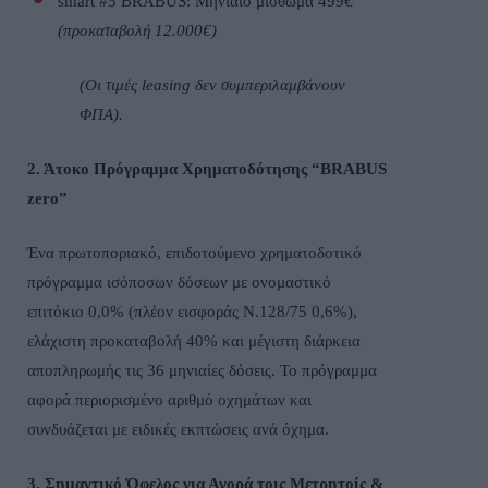
smart
#5
BRABUS
: Μηνιαίο μίσθωμα 499€
(προκαταβολή 12.000€)
(Οι τιμές
leasing
δεν συμπεριλαμβάνουν
ΦΠΑ).
2. Άτοκο Πρόγραμμα Χρηματοδότησης “
BRABUS
zero
”
Ένα πρωτοποριακό, επιδοτούμενο χρηματοδοτικό
πρόγραμμα ισόποσων δόσεων με ονομαστικό
επιτόκιο 0,0% (πλέον εισφοράς Ν.128/75 0,6%),
ελάχιστη προκαταβολή 40% και μέγιστη διάρκεια
αποπληρωμής τις 36 μηνιαίες δόσεις. Το πρόγραμμα
αφορά περιορισμένο αριθμό οχημάτων και
συνδυάζεται με ειδικές εκπτώσεις ανά όχημα.
3. Σημαντικό Όφελος για Αγορά τοις Μετρητοίς &