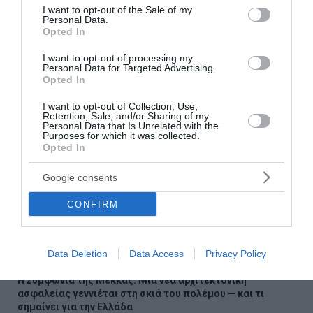
consent section.
I want to opt-out of the Sale of my
Τηλεφωνική συνομιλία Γεραπετρίτη με τον Αιγύπτιο
Personal Data.
ομόλογό του
Opted In
I want to opt-out of processing my
Καβάλα: Έσβησε η φωτιά στο Κοκκινόχωμα, μεγάλη
Personal Data for Targeted Advertising.
κινητοποίηση πυροσβεστών και εθελοντών
Opted In
Αυστρία: Εξάρθρωσε δίκτυο που προμήθευε τη ρωσική
I want to opt-out of Collection, Use,
Retention, Sale, and/or Sharing of my
αμυντική βιομηχανία παρά τις κυρώσεις
Personal Data that Is Unrelated with the
Purposes for which it was collected.
Opted In
Ρωσία: Το Ανώτατο Δικαστήριο απέκλεισε το αντι-
πολεμικό κόμμα Yabloko από τις βουλευτικές εκλογές
Google consents
Γιαννακόπουλος: «Του χρόνου θα υπογράψω τον Γιόκιτς –
CONFIRM
Επιστρέφει το λάβαρο του Μποντιρόγκα»
Αττικοβοιωτία: Πώς σώθηκαν τα πυρόπληκτα ζώα από
τις φλόγες – Ο απολογισμός του Δήμου Μεγαρέων
Data Deletion
Data Access
Privacy Policy
Η Συμφωνία της Μέκκας: Μια νέα αρχιτεκτονική
ασφαλείας γεννιέται στη σκιά του πολέμου — και τι
σημαίνει για την Ελλάδα