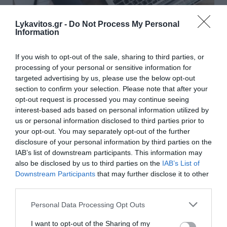
Lykavitos.gr -
Do Not Process My Personal
Information
If you wish to opt-out of the sale, sharing to third parties, or
processing of your personal or sensitive information for
targeted advertising by us, please use the below opt-out
section to confirm your selection. Please note that after your
opt-out request is processed you may continue seeing
interest-based ads based on personal information utilized by
us or personal information disclosed to third parties prior to
Προσλήψεις σε δήμους: Σε εξέλιξη οι αιτήσεις
your opt-out. You may separately opt-out of the further
disclosure of your personal information by third parties on the
για 2.228 θέσεις χωρίς πτυχίο
IAB’s list of downstream participants. This information may
also be disclosed by us to third parties on the
IAB’s List of
Σε πλήρη εξέλιξη βρίσκεται η διαδικασία υποβολής
Downstream Participants
that may further disclose it to other
αιτήσεων για 2.228 θέσεις σχολικών καθαριστών σε
third parties.
δήμους όλης της χώρας. Οι θέσεις αφορούν
υποψηφίους Υποχρεωτικής Εκπαίδευσης ...
Please note that this website/app uses one or more Google
Personal Data Processing Opt Outs
29 Ιουλίου 2026
services and may gather and store information including but
not limited to your visit or usage behaviour. You may click to
I want to opt-out of the Sharing of my