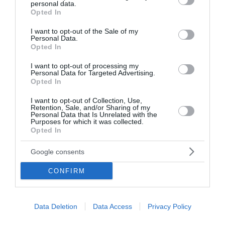
personal data.
grant or deny consent to Google and its third-party tags to
Opted In
use your data for below specified purposes in below Google
consent section.
I want to opt-out of the Sale of my
Personal Data.
Opted In
I want to opt-out of processing my
Personal Data for Targeted Advertising.
Opted In
I want to opt-out of Collection, Use,
Retention, Sale, and/or Sharing of my
Personal Data that Is Unrelated with the
Purposes for which it was collected.
Opted In
Google consents
9 προσλήψεις στο Εθνικό Αρχαιολογικό
CONFIRM
Μουσείο
Το Εθνικό Αρχαιολογικό Μουσείο ανακοίνωσε την
πρόσληψη συνολικά 9 ατόμων, με στόχο την κάλυψη
Data Deletion
Data Access
Privacy Policy
λειτουργικών αναγκών σε κρίσιμες υπηρεσίες του
μουσείου. Οι προσλήψεις θα πραγματοπ...