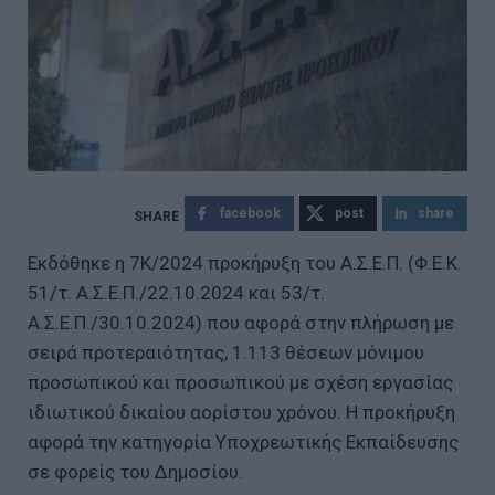
facebook
post
share
Εκδόθηκε η 7Κ/2024 προκήρυξη του Α.Σ.Ε.Π. (Φ.Ε.Κ.
51/τ. Α.Σ.Ε.Π./22.10.2024 και 53/τ.
Α.Σ.Ε.Π./30.10.2024) που αφορά στην πλήρωση με
σειρά προτεραιότητας, 1.113 θέσεων μόνιμου
προσωπικού και προσωπικού με σχέση εργασίας
ιδιωτικού δικαίου αορίστου χρόνου. Η προκήρυξη
αφορά την κατηγορία Υποχρεωτικής Εκπαίδευσης
σε φορείς του Δημοσίου.