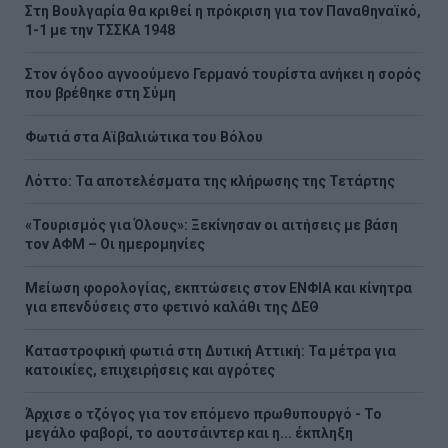
Στη Βουλγαρία θα κριθεί η πρόκριση για τον Παναθηναϊκό,
1-1 με την ΤΣΣΚΑ 1948
Στον όγδοο αγνοούμενο Γερμανό τουρίστα ανήκει η σορός
που βρέθηκε στη Σύμη
Φωτιά στα Αϊβαλιώτικα του Βόλου
Λόττο: Τα αποτελέσματα της κλήρωσης της Τετάρτης
«Τουρισμός για Όλους»: Ξεκίνησαν οι αιτήσεις με βάση
τον ΑΦΜ – Οι ημερομηνίες
Μείωση φορολογίας, εκπτώσεις στον ΕΝΦΙΑ και κίνητρα
για επενδύσεις στο φετινό καλάθι της ΔΕΘ
Καταστροφική φωτιά στη Δυτική Αττική: Τα μέτρα για
κατοικίες, επιχειρήσεις και αγρότες
Άρχισε ο τζόγος για τον επόμενο πρωθυπουργό - Το
μεγάλο φαβορί, το αουτσάιντερ και η... έκπληξη