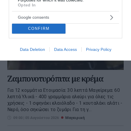
Opted In
Google consents
CONFIRM
Data Deletion
Data Access
Privacy Policy
Ζαμπονοτυρόπιτα με κρέμα
Για 12 κομμάτια Ετοιμασία: 30 λεπτά Μαγείρεμα: 60
λεπτά Υλικά - 400 γραμμάρια αλεύρι για όλες τις
χρήσεις - 1 σφηνάκι ελαιόλαδο - 1 κουταλάκι αλάτι -
Νερό, όσο σηκώσει το ζυμάρι Για τη γ...
09:00 | 05 Αυγούστου 2026
Μαγειρική