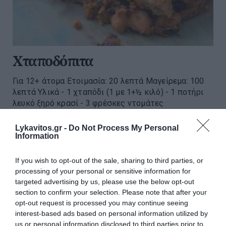
Χταποδόπιτα
Για 12+ άτομα Ετοιμασία: 20 λεπτά Μαγείρεμα: 100
λεπτά Υλικά - 1 χταπόδι (1 με 1+½ κιλό) - 1 ποτήρι
λευκό ξηρό κρασί - 3 φρέσκες ντομάτες
(περασμένες στο τρίφτη) - ¾ κούπας ρύζι (τύπου
Καρο...
Lykavitos.gr -
Do Not Process My Personal
Information
09:00 | 22 Ιουλίου 2026
Μαγειρική
If you wish to opt-out of the sale, sharing to third parties, or
processing of your personal or sensitive information for
targeted advertising by us, please use the below opt-out
section to confirm your selection. Please note that after your
opt-out request is processed you may continue seeing
interest-based ads based on personal information utilized by
us or personal information disclosed to third parties prior to