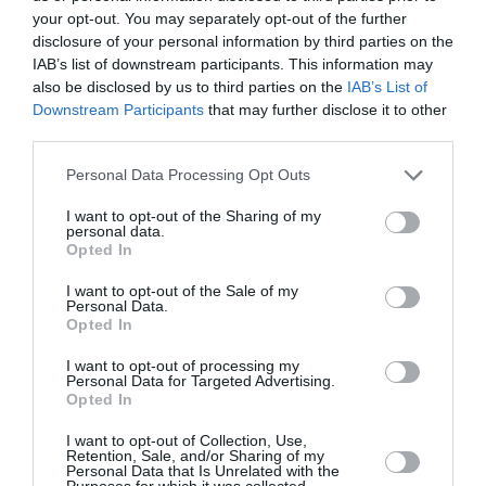
your opt-out. You may separately opt-out of the further
disclosure of your personal information by third parties on the
IAB’s list of downstream participants. This information may
also be disclosed by us to third parties on the
IAB’s List of
Downstream Participants
that may further disclose it to other
third parties.
Please note that this website/app uses one or more Google
Personal Data Processing Opt Outs
services and may gather and store information including but
Μελιτζάνες με φέτα και
not limited to your visit or usage behaviour. You may click to
I want to opt-out of the Sharing of my
λουκάνικο
personal data.
grant or deny consent to Google and its third-party tags to
Opted In
use your data for below specified purposes in below Google
Για 4 άτομα Ετοιμασία: 30 λεπτά Μαγείρεμα: 60
consent section.
I want to opt-out of the Sale of my
Personal Data.
λεπτά Υλικά - 6 φλάσκες μελιτζάνες - Χωριάτικα
Opted In
λουκάνικα - Φέτα σε κυβάκια - 2 τριμμένα ξερά
κρεμμύδια - 2 σκελίδες σκόρδου ψιλοκομμένες ...
I want to opt-out of processing my
Personal Data for Targeted Advertising.
09:00 | 02 Αυγούστου 2026
Μαγειρική
Opted In
I want to opt-out of Collection, Use,
Retention, Sale, and/or Sharing of my
Personal Data that Is Unrelated with the
Purposes for which it was collected.