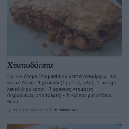
Χταποδόπιτα
Για 12+ άτομα Ετοιμασία: 20 λεπτά Μαγείρεμα: 100
λεπτά Υλικά - 1 χταπόδι (1 με 1+½ κιλό) - 1 ποτήρι
λευκό ξηρό κρασί - 3 φρέσκες ντομάτες
(περασμένες στο τρίφτη) - ¾ κούπας ρύζι (τύπου
Καρο...
09:00 | 22 Ιουλίου 2026
Μαγειρική