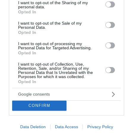
not limited to your visit or usage behaviour. You may click to
I want to opt-out of the Sharing of my
personal data.
grant or deny consent to Google and its third-party tags to
Opted In
use your data for below specified purposes in below Google
consent section.
I want to opt-out of the Sale of my
Personal Data.
Opted In
I want to opt-out of processing my
Personal Data for Targeted Advertising.
Opted In
I want to opt-out of Collection, Use,
Retention, Sale, and/or Sharing of my
Personal Data that Is Unrelated with the
Purposes for which it was collected.
Opted In
Google consents
Γίγαντες με χταπόδι στο φούρνο
CONFIRM
Για 4 άτομα Ετοιμασία: 40 λεπτά Μαγείρεμα: 70
λεπτά Υλικά - Μισό κιλό γίγαντες - 1 μέτριο, φρέσκο
χταπόδι (ή κατεψυγμένο) - 1 φλιτζάνι τσαγιού
Data Deletion
Data Access
Privacy Policy
ελαιόλαδο - 4-5 πιπεριές Φλωρίνης (σε ροδέλες)...