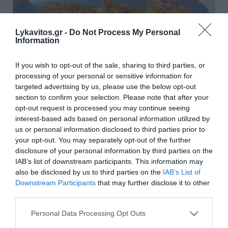
Lykavitos.gr -
Do Not Process My Personal
Information
If you wish to opt-out of the sale, sharing to third parties, or
processing of your personal or sensitive information for
targeted advertising by us, please use the below opt-out
section to confirm your selection. Please note that after your
opt-out request is processed you may continue seeing
interest-based ads based on personal information utilized by
us or personal information disclosed to third parties prior to
your opt-out. You may separately opt-out of the further
Παστουρμαδόπιτα
disclosure of your personal information by third parties on the
IAB’s list of downstream participants. This information may
Για 4 άτομα Ετοιμασία: 10 λεπτά Μαγείρεμα: 20
also be disclosed by us to third parties on the
IAB’s List of
λεπτά Υλικά - 1 φύλλο σφολιάτας - Λίγο Βιτάμ (για
Downstream Participants
that may further disclose it to other
το άλειμμα του ταψιού) - 15 φέτες παστουρμάς - 10
third parties.
φέτες τυρί κασέρι - 1 ντομάτα (σε ροδέλε...
Please note that this website/app uses one or more Google
Personal Data Processing Opt Outs
09:00 | 25 Ιουλίου 2026
Μαγειρική
services and may gather and store information including but