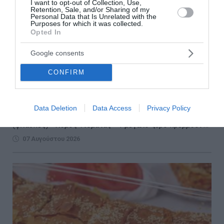
I want to opt-out of Collection, Use,
Retention, Sale, and/or Sharing of my
Personal Data that Is Unrelated with the
Purposes for which it was collected.
Opted In
Google consents
CONFIRM
Κοτόπουλο με μελιτζάνες
Για 4 άτομα Ετοιμασία: 10 λεπτά Μαγείρεμα: 40 λεπτά
Data Deletion
Data Access
Privacy Policy
Υλικά - 1 κιλό στήθος κοτόπουλο - 4 μεγάλες μελιτζάνες
(φλάσκες) - Χυμός ντομάτας - 1 μεγάλο ξερό κρεμμύδι ...
07 Αυγούστου 2026