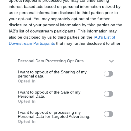
opt-out request is processed you may continue seeing
δοθούν σε 10 μέρες από σήμερα - 79 κόκκινα σπίτια στο
interest-based ads based on personal information utilized by
Πόρτο Γερμενό»
us or personal information disclosed to third parties prior to
your opt-out. You may separately opt-out of the further
Forbes: «Καλή και οικονομικά προσιτή» η Υγεία στην
disclosure of your personal information by third parties on the
Ελλάδα – Η διεθνής αναγνώριση του ελληνικού
IAB’s list of downstream participants. This information may
συστήματος
also be disclosed by us to third parties on the
IAB’s List of
Downstream Participants
that may further disclose it to other
Ρωσία: Πάνω από 450 ουκρανικά drones καταρρίφθηκαν
third parties.
τη νύχτα – Νεκροί σε δύο περιφέρειες
Please note that this website/app uses one or more Google
Personal Data Processing Opt Outs
services and may gather and store information including but
ΟΛΕΣ ΟΙ ΕΙΔΗΣΕΙΣ →
not limited to your visit or usage behaviour. You may click to
I want to opt-out of the Sharing of my
personal data.
grant or deny consent to Google and its third-party tags to
διαβάστε ακόμη
Opted In
use your data for below specified purposes in below Google
consent section.
I want to opt-out of the Sale of my
Personal Data.
Opted In
I want to opt-out of processing my
Personal Data for Targeted Advertising.
Opted In