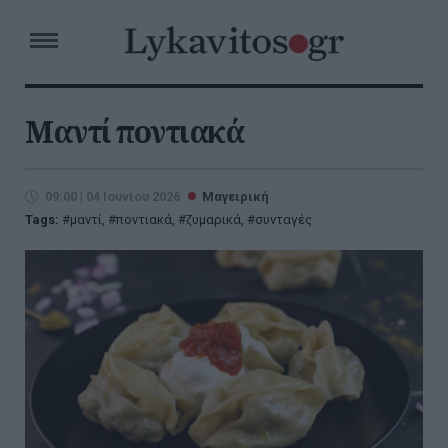
Μαντί ποντιακά
09:00 | 04 Ιουνίου 2026
Μαγειρική
Tags:
μαντί
,
ποντιακά
,
ζυμαρικά
,
συνταγές