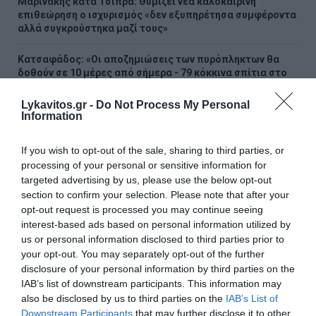
Μαρινάκης κατά Τσίπρα: Θυμίζει νέα καλοκαιρινή
επιθεώρηση ο ισχυρισμός «δεν εξυπηρέτησα συμφέροντα
αλλά συγκρούστηκα μαζί τους»
Kατσαφάδος: «Οι αποζημιώσεις των πυρόπληκτων θα
δοθούν σε 10 μέρες από σήμερα - 79 κόκκινα σπίτια στο
Πόρτο Γερμενό»
Lykavitos.gr -
Do Not Process My Personal
Information
Forbes: «Καλή και οικονομικά προσιτή» η Υγεία στην
Ελλάδα – Η διεθνής αναγνώριση του ελληνικού
συστήματος
If you wish to opt-out of the sale, sharing to third parties, or
processing of your personal or sensitive information for
Ρωσία: Πάνω από 450 ουκρανικά drones καταρρίφθηκαν
targeted advertising by us, please use the below opt-out
τη νύχτα – Νεκροί σε δύο περιφέρειες
section to confirm your selection. Please note that after your
opt-out request is processed you may continue seeing
Χαρδαλιάς: Ξεκινάμε στην Ηλιούπολη την κατασκευή της
interest-based ads based on personal information utilized by
πρώτης από τις τρεις Στέγες Υποστηριζόμενης
us or personal information disclosed to third parties prior to
Διαβίωσης ΑμεΑ που χρηματοδοτεί η Περιφέρεια Αττικής
your opt-out. You may separately opt-out of the further
με πόρους του ΕΣΠΑ
disclosure of your personal information by third parties on the
IAB’s list of downstream participants. This information may
ΟΛΕΣ ΟΙ ΕΙΔΗΣΕΙΣ →
also be disclosed by us to third parties on the
IAB’s List of
Downstream Participants
that may further disclose it to other