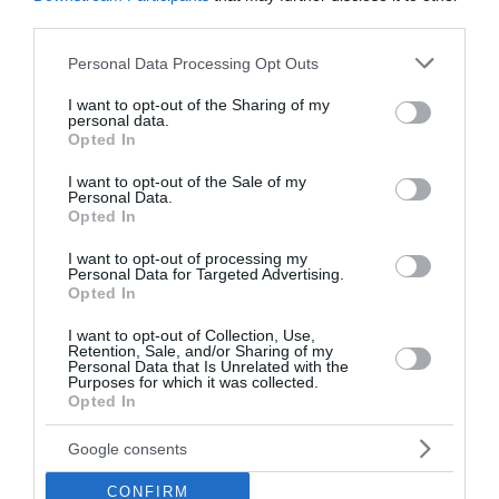
διαβάστε ακόμη
third parties.
Please note that this website/app uses one or more Google
Personal Data Processing Opt Outs
services and may gather and store information including but
not limited to your visit or usage behaviour. You may click to
I want to opt-out of the Sharing of my
personal data.
grant or deny consent to Google and its third-party tags to
Opted In
use your data for below specified purposes in below Google
consent section.
I want to opt-out of the Sale of my
Personal Data.
Opted In
I want to opt-out of processing my
Personal Data for Targeted Advertising.
Opted In
I want to opt-out of Collection, Use,
Retention, Sale, and/or Sharing of my
Personal Data that Is Unrelated with the
Purposes for which it was collected.
Μελιτζάνες με φέτα και λουκάνικο
Opted In
Για 4 άτομα Ετοιμασία: 30 λεπτά Μαγείρεμα: 60 λεπτά
Google consents
Υλικά - 6 φλάσκες μελιτζάνες - Χωριάτικα λουκάνικα -
Φέτα σε κυβάκια - 2 τριμμένα ξερά κρεμμύδια - 2 σκε...
CONFIRM