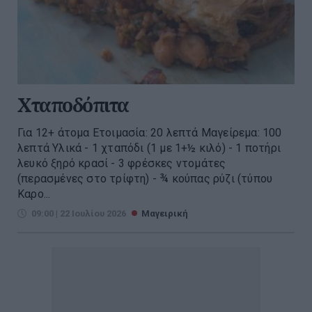
Χταποδόπιτα
Για 12+ άτομα Ετοιμασία: 20 λεπτά Μαγείρεμα: 100
λεπτά Υλικά - 1 χταπόδι (1 με 1+½ κιλό) - 1 ποτήρι
λευκό ξηρό κρασί - 3 φρέσκες ντομάτες
(περασμένες στο τρίφτη) - ¾ κούπας ρύζι (τύπου
Καρο...
09:00 | 22 Ιουλίου 2026
Μαγειρική