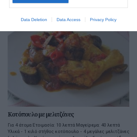
02 Αυγούστου 2026
Data Deletion
Data Access
Privacy Policy
Κοτόπουλο με μελιτζάνες
Για 4 άτομα Ετοιμασία: 10 λεπτά Μαγείρεμα: 40 λεπτά
Υλικά - 1 κιλό στήθος κοτόπουλο - 4 μεγάλες μελιτζάνες