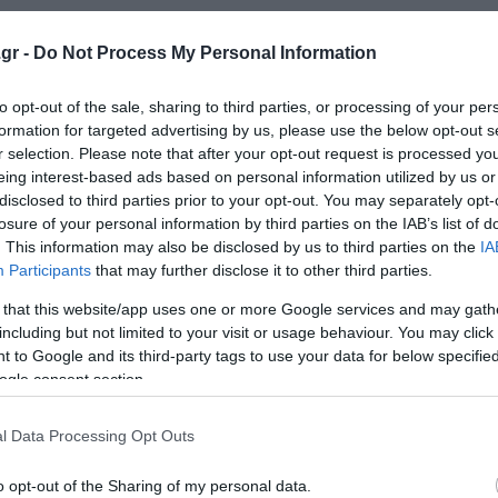
gr -
Do Not Process My Personal Information
to opt-out of the sale, sharing to third parties, or processing of your per
formation for targeted advertising by us, please use the below opt-out s
r selection. Please note that after your opt-out request is processed y
ις επιφάνειες τους και αφού έχετε ζεστάνει λάδι σε μεγ
eing interest-based ads based on personal information utilized by us or
 τους.
disclosed to third parties prior to your opt-out. You may separately opt-
losure of your personal information by third parties on the IAB’s list of
. This information may also be disclosed by us to third parties on the
IA
ην άκρη. Στο λάδι που τηγανίσατε, ρίχνετε το κρεμμύδι, 
Participants
that may further disclose it to other third parties.
ιγαρίζετε. Προσθέτετε τα δαφνόφυλλα και σβήνετε με το 
 that this website/app uses one or more Google services and may gath
including but not limited to your visit or usage behaviour. You may click 
 to Google and its third-party tags to use your data for below specifi
σαρόλα και αφήνετε το κρέας να σιγομαγειρευτεί για 90
ogle consent section.
l Data Processing Opt Outs
ύσμα λεμονιού και το μαϊντανό, ψιλοκομμένο. Όταν ετοιμ
o opt-out of the Sharing of my personal data.
ώσει η σάλτσα και προσθέτετε το μείγμα του σκόρδου.