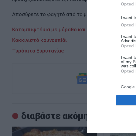
Opted 
Αποσύρετε το φαγητό από το μάτι της κουζίνας και 
I want t
Opted 
Κοτομπιφτέκια με μάραθο και δυόσμο
I want 
Κοκκινιστό κουνουπίδι
Advertis
Opted 
Τυρόπιτα Ευρυτανίας
I want t
of my P
was col
Opted 
Ακολουθήστε τ
και μάθετε πρ
Google 
διαβάστε ακόμη