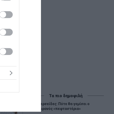
με ρύζι.
Τα πιο δημοφιλή
Περσείδες: Πότε θα γεμίσει ο
1
ουρανός «πεφταστέρια»