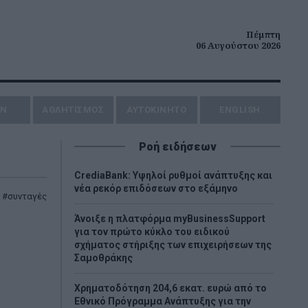
Πέμπτη
06 Αυγούστου 2026
ΗΝ
ΑΘΛΗΤΙΣΜΟΣ
AYTOKINHTO
ENGLISH
Ροή ειδήσεων
CrediaBank: Υψηλοί ρυθμοί ανάπτυξης και
νέα ρεκόρ επιδόσεων στο εξάμηνο
,
συνταγές
Άνοιξε η πλατφόρμα myBusinessSupport
για τον πρώτο κύκλο του ειδικού
σχήματος στήριξης των επιχειρήσεων της
Σαμοθράκης
Χρηματοδότηση 204,6 εκατ. ευρώ από το
Εθνικό Πρόγραμμα Ανάπτυξης για την