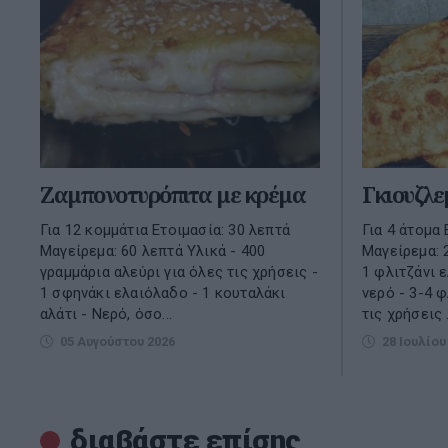
Ζαμπονοτυρόπιτα με κρέμα
Γκιουζλε
Για 12 κομμάτια Ετοιμασία: 30 λεπτά
Για 4 άτομα 
Μαγείρεμα: 60 λεπτά Υλικά - 400
Μαγείρεμα: 2
γραμμάρια αλεύρι για όλες τις χρήσεις -
1 φλιτζάνι 
1 σφηνάκι ελαιόλαδο - 1 κουταλάκι
νερό - 3-4 φ
αλάτι - Νερό, όσο...
τις χρήσεις .
05 Αυγούστου 2026
28 Ιουλίου
διαβάστε επίσης