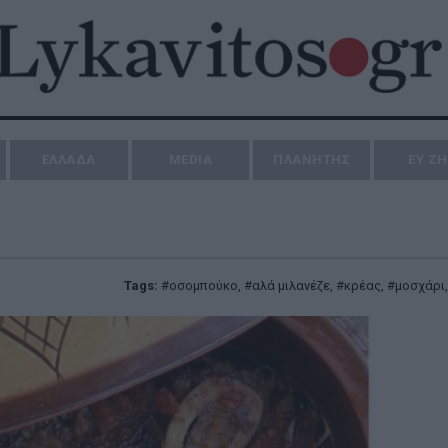
ΕΛΛΑΔΑ
MEDIA
ΠΛΑΝΗΤΗΣ
ΕΥ Ζ
Tags:
oσομπούκο
,
αλά μιλανέζε
,
κρέας
,
μοσχάρι