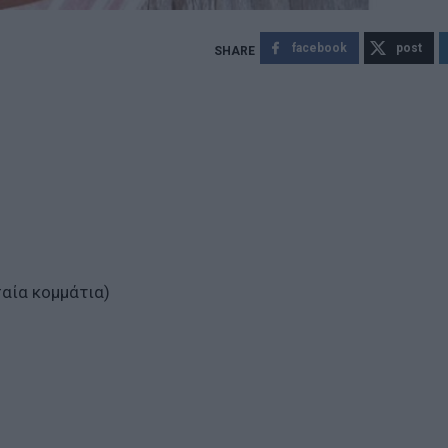
facebook
post
σαία κομμάτια)