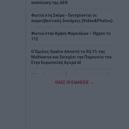
ανάπλαση της ΔΕΘ
Φωτιά στη Σκύρο - Ενισχύονται οι
πυροσβεστικές δυνάμεις (Video&Photos)
Φωτιά στην Κρήνη Φαρσάλων – Ήχησε το
112
Ο Όμιλος Qualco Αποκτά το 50,1% της
Multiverse και Ενισχύει την Παρουσία του
Στην Ευρωπαϊκή Αγορά ΑΙ
Πότε ξεκινούν οι δασικές φωτιές - Oι έξι
πιο επικίνδυνες εβδομάδες του χρόνου
ΟΛΕΣ ΟΙ ΕΙΔΗΣΕΙΣ →
Μετρό Θεσσαλονίκης: Προσωρινές
αλλαγές στο ωράριο λειτουργίας σήμερα
και αύριο
Σαμοθράκη: Τραυματίστηκε στο κεφάλι
15χρονη στη Γριά Βάθρα - Επιχείρηση
διάσωσης από την Πυροσβεστική