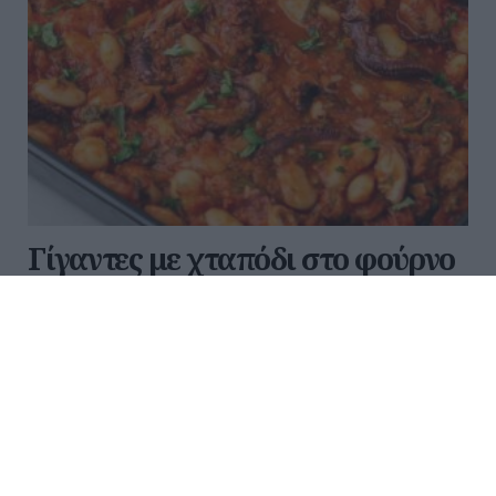
Γίγαντες με χταπόδι στο φούρνο
Για 4 άτομα Ετοιμασία: 40 λεπτά Μαγείρεμα: 70
λεπτά Υλικά - Μισό κιλό γίγαντες - 1 μέτριο, φρέσκο
χταπόδι (ή κατεψυγμένο) - 1 φλιτζάνι τσαγιού
ελαιόλαδο - 4-5 πιπεριές Φλωρίνης (σε ροδέλες)...
09:00 | 26 Ιουλίου 2026
Μαγειρική