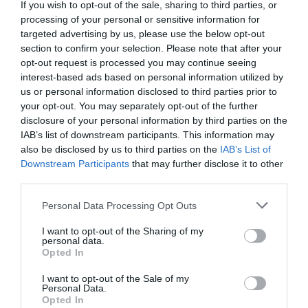
Εορτολόγιο: Ποιοι γιορτάζουν σήμερα
If you wish to opt-out of the sale, sharing to third parties, or
processing of your personal or sensitive information for
Μπακαλιάρος ογκρατέν
targeted advertising by us, please use the below opt-out
section to confirm your selection. Please note that after your
opt-out request is processed you may continue seeing
interest-based ads based on personal information utilized by
Ακολουθήστε το Lykavitos.gr
us or personal information disclosed to third parties prior to
στο Google News
your opt-out. You may separately opt-out of the further
και μάθετε πρώτοι όλες τις
disclosure of your personal information by third parties on the
ειδήσεις
IAB’s list of downstream participants. This information may
also be disclosed by us to third parties on the
IAB’s List of
Downstream Participants
that may further disclose it to other
third parties.
Please note that this website/app uses one or more Google
Ροή ειδήσεων
Personal Data Processing Opt Outs
services and may gather and store information including but
Συρία: Πώς ένα ξεχασμένο σημειωματάριο οδήγησε στα
not limited to your visit or usage behaviour. You may click to
I want to opt-out of the Sharing of my
ίχνη αρχικατασκόπου του Άσαντ
personal data.
grant or deny consent to Google and its third-party tags to
Opted In
use your data for below specified purposes in below Google
Λόττο: Τα αποτελέσματα της κλήρωσης του Σαββάτου
consent section.
I want to opt-out of the Sale of my
Personal Data.
Opted In
Αυτοί είναι οι έξι όροι του Ιράν προς τις ΗΠΑ για τα Στενά