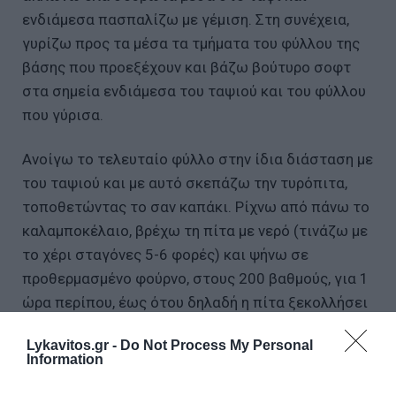
ενδιάμεσα πασπαλίζω με γέμιση. Στη συνέχεια,
γυρίζω προς τα μέσα τα τμήματα του φύλλου της
βάσης που προεξέχουν και βάζω βούτυρο σοφτ
στα σημεία ενδιάμεσα του ταψιού και του φύλλου
που γύρισα.
Ανοίγω το τελευταίο φύλλο στην ίδια διάσταση με
του ταψιού και με αυτό σκεπάζω την τυρόπιτα,
τοποθετώντας το σαν καπάκι. Ρίχνω από πάνω το
καλαμποκέλαιο, βρέχω τη πίτα με νερό (τινάζω με
το χέρι σταγόνες 5-6 φορές) και ψήνω σε
προθερμασμένο φούρνο, στους 200 βαθμούς, για 1
ώρα περίπου, έως ότου δηλαδή η πίτα ξεκολλήσει
γύρω-γύρω από το ταψί και ξεροψηθεί.
Lykavitos.gr -
Do Not Process My Personal
Information
Αρνάκι με φασολάκια