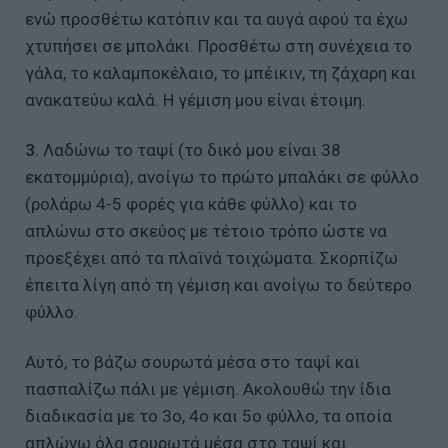
ενώ προσθέτω κατόπιν και τα αυγά αφού τα έχω
χτυπήσει σε μπολάκι. Προσθέτω στη συνέχεια το
γάλα, το καλαμποκέλαιο, το μπέικιν, τη ζάχαρη και
ανακατεύω καλά. Η γέμιση μου είναι έτοιμη.
3.
Λαδώνω το ταψί (το δικό μου είναι 38
εκατομμύρια), ανοίγω το πρώτο μπαλάκι σε φύλλο
(ρολάρω 4-5 φορές για κάθε φύλλο) και το
απλώνω στο σκεύος με τέτοιο τρόπο ώστε να
προεξέχει από τα πλαϊνά τοιχώματα. Σκορπίζω
έπειτα λίγη από τη γέμιση και ανοίγω το δεύτερο
φύλλο.
Αυτό, το βάζω σουρωτά μέσα στο ταψί και
πασπαλίζω πάλι με γέμιση. Ακολουθώ την ίδια
διαδικασία με το 3ο, 4ο και 5ο φύλλο, τα οποία
απλώνω όλα σουρωτά μέσα στο ταψί και