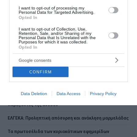
του Ορμούζ
I want to opt-out of processing my
Personal Data for Targeted Advertising.
Αλεξανδρούπολη: Χωρίς τις αισθήσεις του ανασύρθηκε
Opted In
77χρονος από πηγάδι
I want to opt-out of Collection, Use,
Retention, Sale, and/or Sharing of my
Red Code για πολύ υψηλό κίνδυνο φωτιάς σε έξι
Personal Data that Is Unrelated with the
Περιφέρειες
Purposes for which it was collected.
Opted In
Κορινθία: Δύο συλλήψεις για φωτιά που προκλήθηκε από
Google consents
βραχυκύκλωμα σε φωτοβολταϊκό πάρκο
CONFIRM
Με αποστολή μαμούθ η Ελλάδα στο ευρωπαϊκό στίβου -
Αναλυτικά το πρόγραμμα: Που και πότε θα δούμε τους
αθλητές και τις αθλήτριες μας
Data Deletion
Data Access
Privacy Policy
Χρυσός: Ράλι έως τα 5.000 δολάρια προβλέπει η UBS - Οι 4
παράγοντες της ανόδου
ΕΛΓΕΚΑ: Προληπτική απόσυρση και ανάκληση μαρμελάδας
Τα πρωτοσέλιδα των κυριακάτικων εφημερίδων