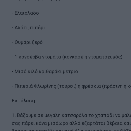
- Ελαιόλαδο
- Αλάτι, πιπέρι
- Θυμάρι ξερό
- 1 κονσέρβα ντομάτα (κονκασέ ή ντοματοχυμός)
- Μισό κιλό κριθαράκι μέτριο
- Πιπεριά Φλωρίνης (τουρσί) ή φρέσκια (πράσινη ή κ
Εκτέλεση
1.
Βάζουμε σε μεγάλη κατσαρόλα το χταπόδι να μαλα
σας πάρει κάνα μισάωρο αλλά εξαρτάται βέβαια και
βράσει το χταπόδι και πιεί όλα τα υγρά του, το βάζ