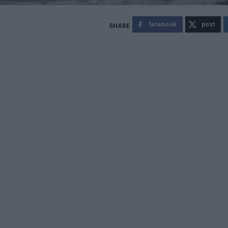
facebook
post