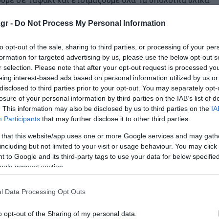
gr -
Do Not Process My Personal Information
ουμε στο ταψί. Κόβουμε και την πιπεριά Φλωρίνης. Αν δε
ιπεριά, ψιλοκομμένη.
to opt-out of the sale, sharing to third parties, or processing of your per
formation for targeted advertising by us, please use the below opt-out s
r selection. Please note that after your opt-out request is processed y
μαλακώσουν γιατί η διάρκεια του ψησίματος στο φούρνο δ
eing interest-based ads based on personal information utilized by us or
αλάτι, πιπέρι, ελαιόλαδο, θυμάρι και μπόλικο νερό, καλύτ
disclosed to third parties prior to your opt-out. You may separately opt-
losure of your personal information by third parties on the IAB’s list of
. This information may also be disclosed by us to third parties on the
IA
Participants
that may further disclose it to other third parties.
ύς και βάζουμε μέσα το ταψάκι και περιμένουμε μέχρι ν
 that this website/app uses one or more Google services and may gath
including but not limited to your visit or usage behaviour. You may click 
 to Google and its third-party tags to use your data for below specifi
 ελαιόλαδο και θωρακίζουμε το κριθαράκι. Όταν βράσει το
ogle consent section.
l Data Processing Opt Outs
τέταρτο με είκοσι λεπτά και μετά σβήνουμε το φούρνο κα
κι.
o opt-out of the Sharing of my personal data.