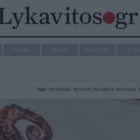
ΕΛΛΑΔΑ
MEDIA
ΠΛΑΝΗΤΗΣ
ΕΥ Ζ
Tags:
χταποδάκι
,
χταπόδι
,
γιουβέτσι
,
συνταγές
,