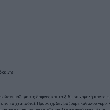
όκκινη)
κώσει μαζί με τις δάφνες και το ξίδι, σε χαμηλή πάντα 
 από τα χταπόδια). Προσοχή, δεν βάζουμε καθόλου νερό.
ουμε σε ταψάκι και ετοιμάζουμε όλα τα υπόλοιπα υλικά.