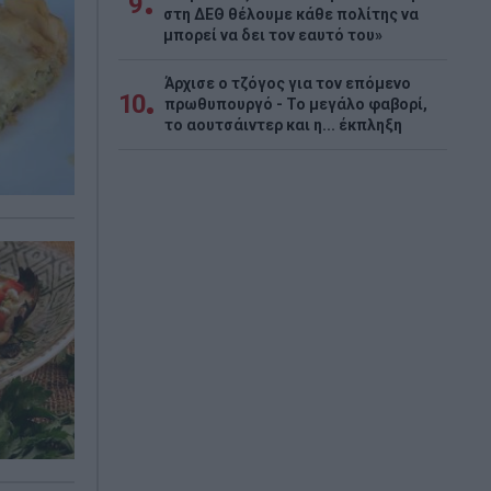
9
στη ΔΕΘ θέλουμε κάθε πολίτης να
μπορεί να δει τον εαυτό του»
Άρχισε ο τζόγος για τον επόμενο
10
πρωθυπουργό - Το μεγάλο φαβορί,
το αουτσάιντερ και η... έκπληξη