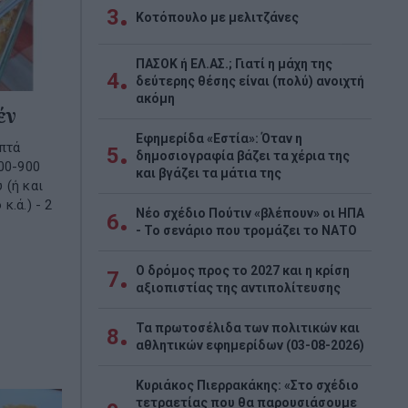
3
Κοτόπουλο με μελιτζάνες
ΠΑΣΟΚ ή ΕΛ.ΑΣ.; Γιατί η μάχη της
4
δεύτερης θέσης είναι (πολύ) ανοιχτή
ακόμη
έν
Εφημερίδα «Εστία»: Όταν η
επτά
5
δημοσιογραφία βάζει τα χέρια της
800-900
και βγάζει τα μάτια της
 (ή και
κ.ά.) - 2
Νέο σχέδιο Πούτιν «βλέπουν» οι ΗΠΑ
6
- Το σενάριο που τρομάζει το ΝΑΤΟ
Ο δρόμος προς το 2027 και η κρίση
7
αξιοπιστίας της αντιπολίτευσης
Τα πρωτοσέλιδα των πολιτικών και
8
αθλητικών εφημερίδων (03-08-2026)
Κυριάκος Πιερρακάκης: «Στο σχέδιο
τετραετίας που θα παρουσιάσουμε