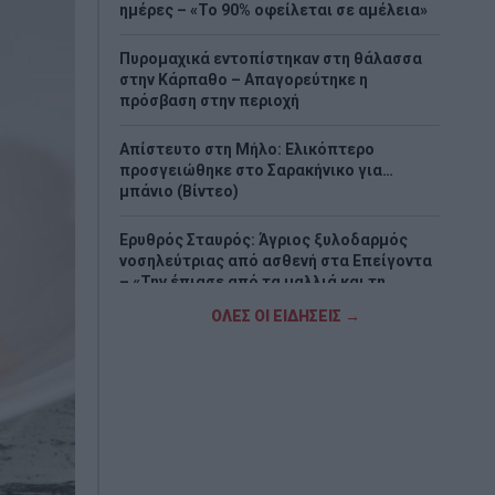
ημέρες – «Το 90% οφείλεται σε αμέλεια»
Πυρομαχικά εντοπίστηκαν στη θάλασσα
στην Κάρπαθο – Απαγορεύτηκε η
πρόσβαση στην περιοχή
Απίστευτο στη Μήλο: Ελικόπτερο
προσγειώθηκε στο Σαρακήνικο για…
μπάνιο (Βίντεο)
Ερυθρός Σταυρός: Άγριος ξυλοδαρμός
νοσηλεύτριας από ασθενή στα Επείγοντα
– «Την έπιασε από τα μαλλιά και τη
χτυπούσε»
ΟΛΕΣ ΟΙ ΕΙΔΗΣΕΙΣ →
Τουρισμός για Όλους 2026-2027: Ποιοι
κάνουν αίτηση σήμερα – Έως 600 ευρώ η
επιδότηση
Λουτράκι: 75χρονος βρέθηκε νεκρός δίπλα
σε κάδους – Είχε βγει να πετάξει τα
σκουπίδια