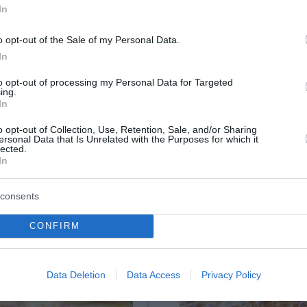
In
o opt-out of the Sale of my Personal Data.
In
to opt-out of processing my Personal Data for Targeted
ing.
In
ο Lykavitos.gr στο Google News
o opt-out of Collection, Use, Retention, Sale, and/or Sharing
ώτοι όλες τις ειδήσεις
ersonal Data that Is Unrelated with the Purposes for which it
lected.
In
consents
CONFIRM
Data Deletion
Data Access
Privacy Policy