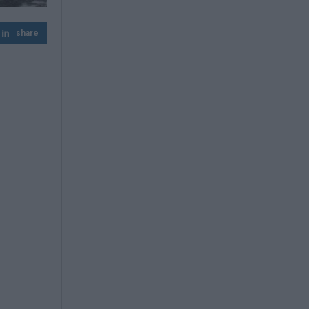
Η Μέση Ανατολή στο «κόκκινο»: Χούθι
share
επιτίθενται, το Ιράν σκληραίνει το
τελεσίγραφο και το Πεντάγωνο
προετοιμάζεται
Ελληνικές τράπεζες: Νέα εποχή με δάνεια,
κέρδη και προμήθειες – Τι δείχνουν τα
στοιχεία