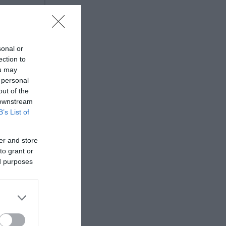
ν έχετε
sonal or
ection to
ou may
εν είναι
 personal
ερα
out of the
 downstream
B’s List of
α βράσει
er and store
to grant or
ed purposes
 νερό
ι