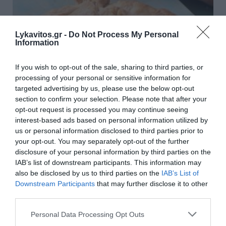
Lykavitos.gr -
Do Not Process My Personal
Information
If you wish to opt-out of the sale, sharing to third parties, or
processing of your personal or sensitive information for
targeted advertising by us, please use the below opt-out
section to confirm your selection. Please note that after your
opt-out request is processed you may continue seeing
interest-based ads based on personal information utilized by
us or personal information disclosed to third parties prior to
Χταποδόπιτα
your opt-out. You may separately opt-out of the further
disclosure of your personal information by third parties on the
Για 12+ άτομα Ετοιμασία: 20 λεπτά Μαγείρεμα: 100
IAB’s list of downstream participants. This information may
λεπτά Υλικά - 1 χταπόδι (1 με 1+½ κιλό) - 1 ποτήρι
also be disclosed by us to third parties on the
IAB’s List of
λευκό ξηρό κρασί - 3 φρέσκες ντομάτες
Downstream Participants
that may further disclose it to other
(περασμένες στο τρίφτη) - ¾ κούπας ρύζι (τύπου
third parties.
Καρο...
Please note that this website/app uses one or more Google
Personal Data Processing Opt Outs
09:00 | 22 Ιουλίου 2026
Μαγειρική
services and may gather and store information including but