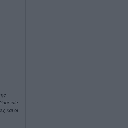
της
Gabrielle
ές και οι