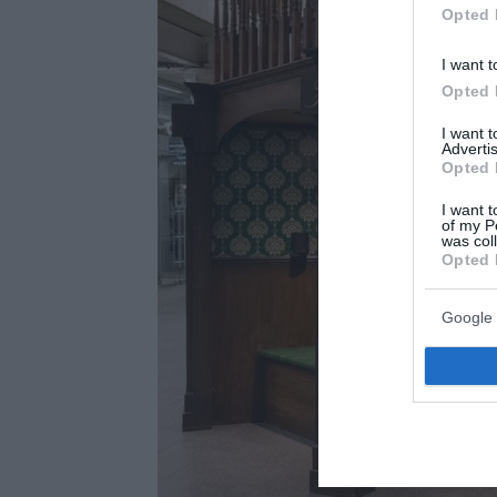
Opted 
I want t
Opted 
I want 
Advertis
Opted 
I want t
of my P
was col
Opted 
Google 