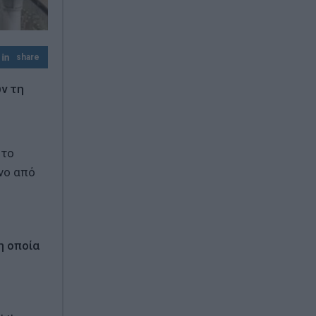
share
υν τη
στο
νο από
η οποία