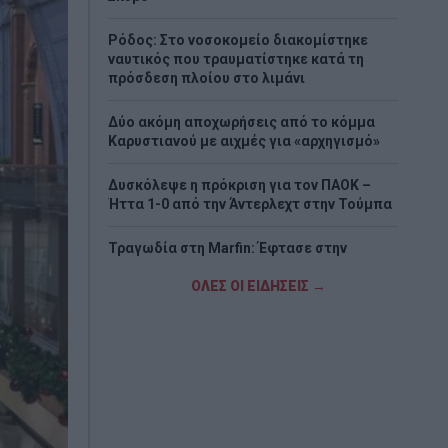
Ρόδος: Στο νοσοκομείο διακομίστηκε
ναυτικός που τραυματίστηκε κατά τη
πρόσδεση πλοίου στο λιμάνι
Δύο ακόμη αποχωρήσεις από το κόμμα
Καρυστιανού με αιχμές για «αρχηγισμό»
Δυσκόλεψε η πρόκριση για τον ΠΑΟΚ –
Ήττα 1-0 από την Άντερλεχτ στην Τούμπα
Τραγωδία στη Marfin: Έφτασε στην
Ελλάδα η 46χρονη κατηγορούμενη που
είχε συλληφθεί στο Λονδίνο
ΟΛΕΣ ΟΙ ΕΙΔΗΣΕΙΣ →
Τζόκερ: Η κλήρωση της Πέμπτης - Οι
τυχεροί αριθμοί
Πέθανε το λευκό κουτάβι που είχε γίνει
μέλος αγέλης λύκων