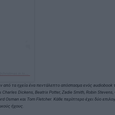
Η δημοσίευση κοινοποιήθηκε από το χρήστη George Kimm (@christmas.in.london)
υν από τα ηχεία ένα πεντάλεπτο απόσπασμα ενός audiobook 
arles Dickens, Beatrix Potter, Zadie Smith, Robin Stevens, 
hard Osman και Tom Fletcher. Κάθε περίπτερο έχει δύο επιλογ
ικούς ήχους
.