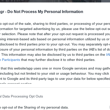
gr -
Do Not Process My Personal Information
to opt-out of the sale, sharing to third parties, or processing of your per
formation for targeted advertising by us, please use the below opt-out s
r selection. Please note that after your opt-out request is processed y
eing interest-based ads based on personal information utilized by us or
disclosed to third parties prior to your opt-out. You may separately opt-
losure of your personal information by third parties on the IAB’s list of
 από τη μαγική ικανότητα των βιβλίων και των ταξιδιών
. This information may also be disclosed by us to third parties on the
IA
τικά νέα μέρη, είτε κυριολεκτικά είτε νοερά.
Participants
that may further disclose it to other third parties.
 that this website/app uses one or more Google services and may gath
ιές», καθεμία από τις οποίες διαθέτει ένα σημείο, ένα
including but not limited to your visit or usage behaviour. You may click 
ο χρώμα, με ξύλινη επένδυση, όπου οι βιβλιόφιλοι μπορο
 to Google and its third-party tags to use your data for below specifi
ogle consent section.
l Data Processing Opt Outs
o opt-out of the Sharing of my personal data.