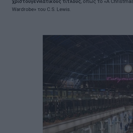
χριστουγεννιάτικους τίτλους
, όπως το «A Christmas
Wardrobe» του C.S. Lewis.