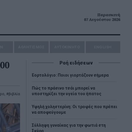
Παρασκευή
07 Αυγούστου 2026
ΗΝ
ΑΘΛΗΤΙΣΜΟΣ
AYTOKINHTO
ENGLISH
000
Ροή ειδήσεων
Εορτολόγιο: Ποιοι γιορτάζουν σήμερα
Πώς το πράσινο τσάι μπορεί να
υποστηρίξει την υγεία του ήπατος
τρο
,
βιβλία
Υψηλή χοληστερίνη: Οι τροφές που πρέπει
να αποφεύγουμε
Σύλληψη γυναίκας για την φωτιά στη
Σκύρο