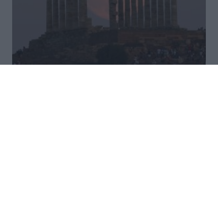
Η Πανσέληνος του Αυγούστου σε
Μνημεία, Μουσεία και
Αρχαιολογικούς χώρους
Το Υπουργείο Πολιτισμού διοργανώνει και το 2026
τις εκδηλώσεις της Αυγουστιάτικης Πανσελήνου,
υπό τον συντονισμό της Γενικής Διεύθυνσης
Αρχαιοτήτων και Πολιτιστικής Κληρονομιάς, την
Παρασκευή 28 Αυγούστου 2026,...
15:45 | 23 Ιουλίου 2026
Πολιτισμός