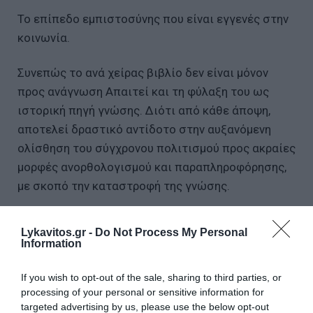
Το επίπεδο εμπιστοσύνης που είναι εγγενές στην
κοινωνία.
Συνεπώς το ανά χείρας βιβλίο δεν είναι μόνον
προς ανάγνωση Απαιτεί και τη φύλαξη του ως
ιστορική πηγή γνώσης. Διότι από κάθε άποψη,
αποτελεί δραστικό αντίδοτο στην αυξανόμενη
ολίσθηση του σύγχρονου πολιτισμού προς ακραίες
μορφές ανορθολογισμού και παραπληροφόρησης,
με σκοπό την καταστροφή της γνώσης.
Αθανάσιος-Γεώργιος Παπανδρόπουλος
Lykavitos.gr -
Do Not Process My Personal
Information
Δημοσιογράφος και οικονομολόγος, επίτιμος
διεθνής πρόεδρος της Ένωσης Ευρωπαίων
If you wish to opt-out of the sale, sharing to third parties, or
processing of your personal or sensitive information for
Δημοσιογράφων{ΕΕΔ}
targeted advertising by us, please use the below opt-out