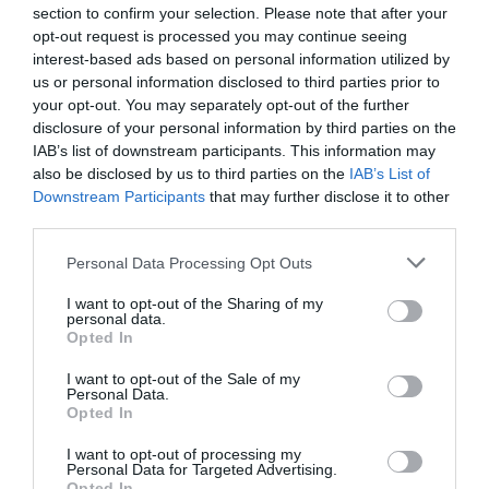
section to confirm your selection. Please note that after your
Θα αργήσουν οι εξετάσεις για τα αίτια θανάτου
opt-out request is processed you may continue seeing
του Μάθιου Πέρι
interest-based ads based on personal information utilized by
us or personal information disclosed to third parties prior to
Κιάρα Φεράνι ως Σάρον Στόουν: Μιμήθηκε το
your opt-out. You may separately opt-out of the further
προκλητικό σταυροπόδι από το «Βασικό
disclosure of your personal information by third parties on the
Ένστικτο»
IAB’s list of downstream participants. This information may
Ένας υπέροχος σκύλος από άμμο εντυπωσιάζει
also be disclosed by us to third parties on the
IAB’s List of
στην οδό Τσιμισκή στην Θεσσαλονίκη (εικόνα)
Downstream Participants
that may further disclose it to other
third parties.
Please note that this website/app uses one or more Google
Personal Data Processing Opt Outs
Ακολουθήστε το Lykavitos.gr
services and may gather and store information including but
στο Google News
not limited to your visit or usage behaviour. You may click to
I want to opt-out of the Sharing of my
personal data.
grant or deny consent to Google and its third-party tags to
και μάθετε πρώτοι όλες τις
Opted In
use your data for below specified purposes in below Google
ειδήσεις
consent section.
I want to opt-out of the Sale of my
Personal Data.
Opted In
I want to opt-out of processing my
Personal Data for Targeted Advertising.
Ροή ειδήσεων
Opted In