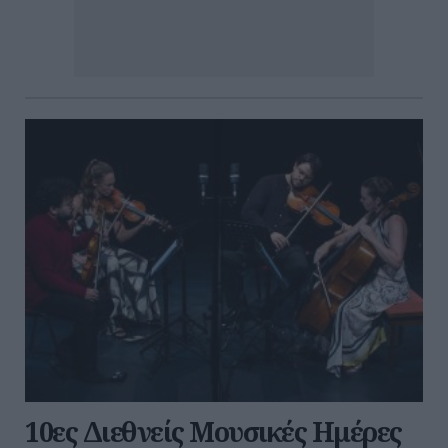
10ες Διεθνείς Μουσικές Ημέρες