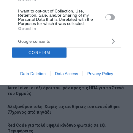
Ποιο λάθος κάνουμε όταν κόβουμε το καρπούζι
I want to opt-out of Collection, Use,
Retention, Sale, and/or Sharing of my
Θρίλερ στον Λυκαβηττό: Εξετάζεται η διαδρομή της
Personal Data that Is Unrelated with the
Purposes for which it was collected.
57χρονης από την Κυψέλη
Opted In
Ρέθυμνο: Άγριος ξυλοδαρμός 51χρονου Βρετανού – Πέντε
Google consents
συλλήψεις
CONFIRM
Συρία: Πώς ένα ξεχασμένο σημειωματάριο οδήγησε στα
ίχνη αρχικατασκόπου του Άσαντ
Data Deletion
Data Access
Privacy Policy
Λόττο: Τα αποτελέσματα της κλήρωσης του Σαββάτου
Αυτοί είναι οι έξι όροι του Ιράν προς τις ΗΠΑ για τα Στενά
του Ορμούζ
Αλεξανδρούπολη: Χωρίς τις αισθήσεις του ανασύρθηκε
77χρονος από πηγάδι
Red Code για πολύ υψηλό κίνδυνο φωτιάς σε έξι
Περιφέρειες