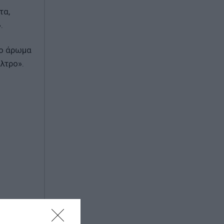
τα,
.
το άρωμα
λτρο».