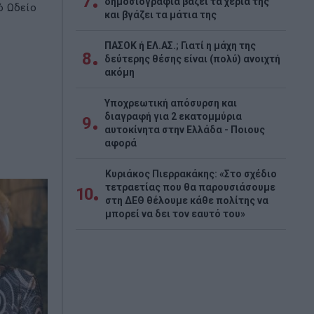
7
δημοσιογραφία βάζει τα χέρια της
ό Ωδείο
και βγάζει τα μάτια της
ΠΑΣΟΚ ή ΕΛ.ΑΣ.; Γιατί η μάχη της
8
δεύτερης θέσης είναι (πολύ) ανοιχτή
ακόμη
Υποχρεωτική απόσυρση και
διαγραφή για 2 εκατομμύρια
9
αυτοκίνητα στην Ελλάδα - Ποιους
αφορά
Κυριάκος Πιερρακάκης: «Στο σχέδιο
τετραετίας που θα παρουσιάσουμε
10
στη ΔΕΘ θέλουμε κάθε πολίτης να
μπορεί να δει τον εαυτό του»