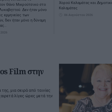
Χορού Καλαμάτας και Δημοτικ
τον Θάνο Μικρούτσικο στο
Καλαμάτας
Λυκαβηττού. Δεν ήταν μόνο
ες ερμηνείες των
06 Αυγούστου 2026
ν, δεν ήταν μόνο η δύναμη
ς...
 2026
nos Film στην
της, μια σειρά από ταινίες
χαιρετά λίγες ώρες μετά την