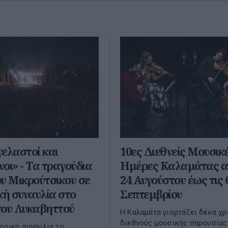
ελαστοί και
10ες Διεθνείς Μουσικ
οι» - Τα τραγούδια
Ημέρες Καλαμάτας απ
υ Μικρούτσικου σε
24 Αυγούστου έως τις 
κή συναυλία στο
Σεπτεμβρίου
του Λυκαβηττού
Η Καλαμάτα γιορτάζει δέκα χρ
διεθνούς μουσικής παρουσίας
τορική συναυλία το