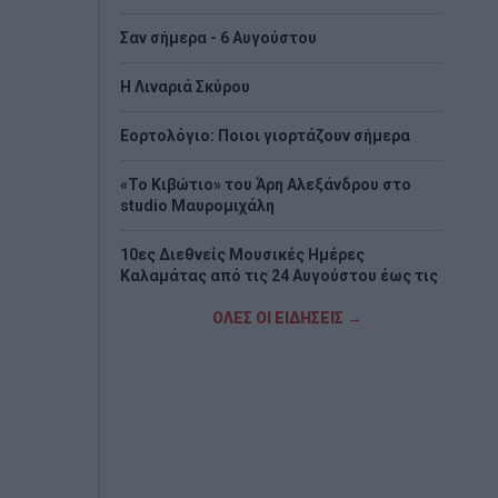
Σαν σήμερα - 6 Αυγούστου
H Λιναριά Σκύρου
Εορτολόγιο: Ποιοι γιορτάζουν σήμερα
«Το Κιβώτιο» του Άρη Αλεξάνδρου στο
studio Μαυρομιχάλη
10ες Διεθνείς Μουσικές Ημέρες
Καλαμάτας από τις 24 Αυγούστου έως τις
6 Σεπτεμβρίου
ΟΛΕΣ ΟΙ ΕΙΔΗΣΕΙΣ →
Στη Βουλγαρία θα κριθεί η πρόκριση για
τον Παναθηναϊκό, 1-1 με την ΤΣΣΚΑ 1948
Στον όγδοο αγνοούμενο Γερμανό
τουρίστα ανήκει η σορός που βρέθηκε στη
Σύμη