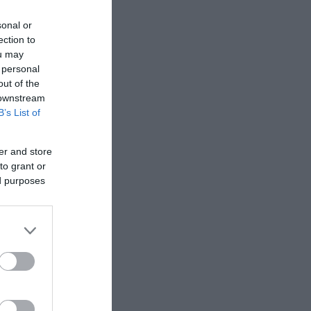
sonal or
ection to
ou may
 personal
out of the
 downstream
B’s List of
er and store
to grant or
ed purposes