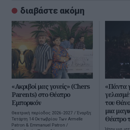
διαβάστε ακόμη
«Ακριβοί μας γονείς» (Chers
«Πάντα γ
Parents) στο Θέατρο
γελασμέν
Εμπορικόν
του Θάνο
μια μαγι
Θεατρική περίοδος 2026-2027 / Έναρξη:
Θέατρο 
Τετάρτη 14 Οκτωβρίου Των Armelle
Patron & Emmanuel Patron /
Ήταν μια ισ