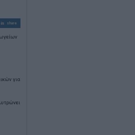
share
νωγείων
ικών για
λυτρώνει