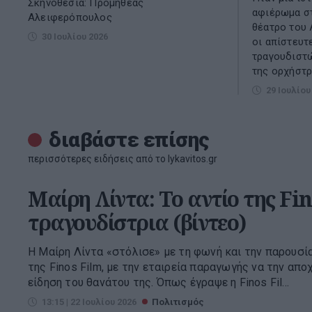
Σκηνοθεσία: Προμηθέας
αφιέρωμα σ
Αλειφερόπουλος
θέατρο του 
30 Ιουλίου 2026
οι απίστευτ
τραγουδιστώ
της ορχήστρα
29 Ιουλίου
διαβάστε επίσης
περισσότερες ειδήσεις από το lykavitos.gr
Μαίρη Λίντα: Το αντίο της Fi
τραγουδίστρια (βίντεο)
Η Μαίρη Λίντα «στόλισε» με τη φωνή και την παρουσία 
της Finos Film, με την εταιρεία παραγωγής να την απο
είδηση του θανάτου της. Όπως έγραψε η Finos Fil...
13:15 | 22 Ιουλίου 2026
Πολιτισμός