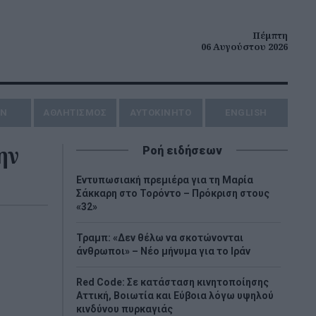
Πέμπτη
06 Αυγούστου 2026
ΗΝ
ΑΘΛΗΤΙΣΜΟΣ
AYTOKINHTO
ENGLISH
ην
Ροή ειδήσεων
Εντυπωσιακή πρεμιέρα για τη Μαρία
Σάκκαρη στο Τορόντο – Πρόκριση στους
«32»
Τραμπ: «Δεν θέλω να σκοτώνονται
άνθρωποι» – Νέο μήνυμα για το Ιράν
Red Code: Σε κατάσταση κινητοποίησης
Αττική, Βοιωτία και Εύβοια λόγω υψηλού
κινδύνου πυρκαγιάς