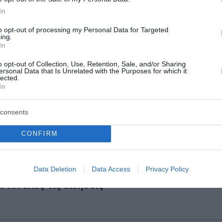
In
84027781
to opt-out of processing my Personal Data for Targeted
ing.
νο: 22840 51261
In
Λεύκες. 22840 44090
o opt-out of Collection, Use, Retention, Sale, and/or Sharing
ersonal Data that Is Unrelated with the Purposes for which it
lected.
In
ορά στην Ελλάδα
consents
της Σάμου: Εγκρίθηκαν μελέτες ανακαίνισης, επανέκθεσ
CONFIRM
Data Deletion
Data Access
Privacy Policy
ο Lykavitos.gr στο Google News
ώτοι όλες τις ειδήσεις