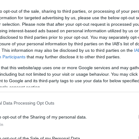
to opt-out of the sale, sharing to third parties, or processing of your per
formation for targeted advertising by us, please use the below opt-out s
r selection. Please note that after your opt-out request is processed y
eing interest-based ads based on personal information utilized by us or
disclosed to third parties prior to your opt-out. You may separately opt-
losure of your personal information by third parties on the IAB’s list of
. This information may also be disclosed by us to third parties on the
IA
Participants
that may further disclose it to other third parties.
 that this website/app uses one or more Google services and may gath
including but not limited to your visit or usage behaviour. You may click 
 to Google and its third-party tags to use your data for below specifi
ogle consent section.
.Ε.Ε.Α.Σ. ΥΡΙΑ ΛΕΥΚΩΝ
l Data Processing Opt Outs
o opt-out of the Sharing of my personal data.
In
840 22247
o opt-out of the Sale of my Personal Data.