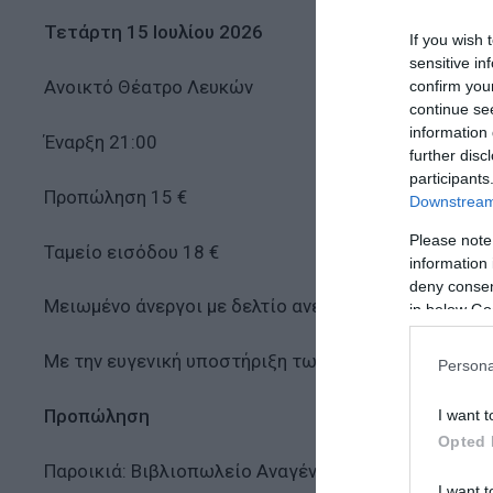
Τετάρτη 15 Ιουλίου 2026
If you wish 
sensitive in
Ανοικτό Θέατρο Λευκών
confirm you
continue se
information 
Έναρξη 21:00
further disc
participants
Προπώληση 15 €
Downstream 
Please note
Ταμείο εισόδου 18 €
information 
deny consent
Μειωμένο άνεργοι με δελτίο ανεργίας , Α.Μ.Ε.Α 10€
in below Go
Με την ευγενική υποστήριξη των : ΔΗΜΟΣ ΠΑΡΟΥ & Μ
Persona
Προπώληση
I want t
Opted 
Παροικιά: Βιβλιοπωλείο Αναγέννηση, Τηλέφωνο: 22
I want t