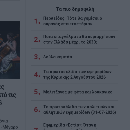
Τα πιο δημοφιλή
Περσείδες: Πότε θα γεμίσει ο
1
ουρανός «πεφταστέρια»
Ποια επαγγέλματα θα κυριαρχήσουν
2
στην Ελλάδα μέχρι το 2030;
3
Λούλα κεμπάπ
Tα πρωτοσέλιδα των εφημερίδων
4
της Κυριακής 2 Αυγούστου 2026
ές
5
Μελιτζάνες με φέτα και λουκάνικο
ό τις
6
Τα πρωτοσέλιδα των πολιτικών και
6
αθλητικών εφημερίδων (31-07-2026)
όνια
Εφημερίδα «Εστία»: Όταν η
 -Μέγαρο