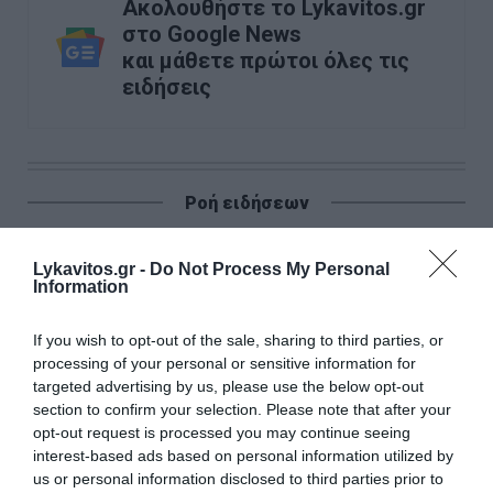
Ακολουθήστε το Lykavitos.gr
στο Google News
και μάθετε πρώτοι όλες τις
ειδήσεις
Ροή ειδήσεων
Νίκος Χαρδαλιάς: «Μηδενική ανοχή και σε νομικό επίπεδο
για τους υπαίτιους της πυρκαγιάς στη Δυτική Αττική»
Lykavitos.gr -
Do Not Process My Personal
Information
METLEN: Iστορικά υψηλές επιδόσεις στο 'A εξάμηνο 2026
- Kαθαρά κέρδη 313 εκατ. ευρώ
If you wish to opt-out of the sale, sharing to third parties, or
processing of your personal or sensitive information for
Μαζική επίθεση με drones: Η Ρωσία ανακοινώνει 605
targeted advertising by us, please use the below opt-out
καταρρίψεις
section to confirm your selection. Please note that after your
opt-out request is processed you may continue seeing
Επίδομα 150 ευρώ ανά παιδί: Πότε θα γίνει η επόμενη
interest-based ads based on personal information utilized by
πληρωμή και ποιοι είναι οι δικαιούχοι
us or personal information disclosed to third parties prior to