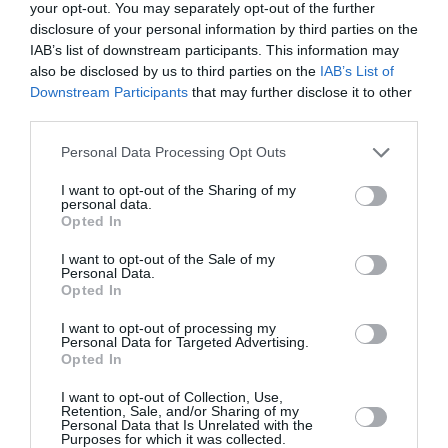
your opt-out. You may separately opt-out of the further
Red Code: Σε κατάσταση κινητοποίησης Αττική, Βοιωτία
disclosure of your personal information by third parties on the
και Εύβοια λόγω υψηλού κινδύνου πυρκαγιάς
IAB’s list of downstream participants. This information may
also be disclosed by us to third parties on the
IAB’s List of
Γαλλική «ασπίδα» για το καλώδιο Ελλάδας – Κύπρου: Πώς
Downstream Participants
that may further disclose it to other
επιχειρείται η επανεκκίνηση του έργου
third parties.
Κατσαφάδος: «1.000 ευρώ ανά τετραγωνικό θα δώσουμε
Please note that this website/app uses one or more Google
Personal Data Processing Opt Outs
για να ξαναχτιστούν τα σπίτια»
services and may gather and store information including but
not limited to your visit or usage behaviour. You may click to
I want to opt-out of the Sharing of my
personal data.
ΕΟΔΥ: Στα 65 τα κρούσματα του ιού του Δυτικού Νείλου –
grant or deny consent to Google and its third-party tags to
Opted In
Έξι θάνατοι στην Ελλάδα
use your data for below specified purposes in below Google
consent section.
I want to opt-out of the Sale of my
Αυγερινός: «Η δημοκρατία ανήκει στα μέλη ενός
Personal Data.
Opted In
κινήματος και όχι στις προσωπικές φιλοδοξίες»
I want to opt-out of processing my
Πατάτες γεμιστές με σπανάκι
Personal Data for Targeted Advertising.
Opted In
ΟΛΕΣ ΟΙ ΕΙΔΗΣΕΙΣ →
I want to opt-out of Collection, Use,
Retention, Sale, and/or Sharing of my
διαβάστε ακόμη
Personal Data that Is Unrelated with the
Purposes for which it was collected.