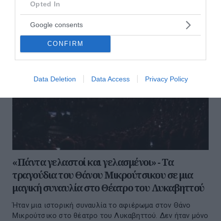
Opted In
Google consents
CONFIRM
Data Deletion
Data Access
Privacy Policy
«Πάντα γελαστοί και γελασμένοι» - Τα
τραγούδια του Θάνου Μικρούτσικου σε μια
μαγική συναυλία στο Θέατρο του Λυκαβηττού
Ήταν μια ιστορική συναυλία το αφιέρωμα στον Θάνο
Μικρούτσικο στο θέατρο του Λυκαβηττού. Δεν ήταν μόνο