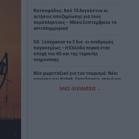
Κατσαφάδος: Από 10 Αυγούστου οι
αιτήσεις αποζημίωσης για τους
πυρόπληκτους – Μέσα Σεπτεμβρίου τα
αντιπλημμυρικά
5G: Ξεπέρασαν τα 3 δισ. οι συνδρομές
παγκοσμίως – Η Ελλάδα περνά στην
εποχή του 6G και της τεχνητής
νοημοσύνης
Νέο χωροταξικό για τον τουρισμό: Νέοι
κανόνες για Airbnb, ξενοδοχεία, νησιά και
περιοχές Natura
ΟΛΕΣ ΟΙ ΕΙΔΗΣΕΙΣ →
«Τουρισμός για Όλους 2026-2027»:
Συνεχίζονται οι αιτήσεις – Ποιοι
υποβάλλουν σήμερα
Πόρτο Γερμενό: Σε εξέλιξη οι εργασίες
αποκατάστασης μετά την καταστροφική
πυρκαγιά – Αυτοψίες για τις ζημιές