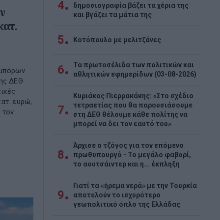
4
δημοσιογραφία βάζει τα χέρια της
ν
και βγάζει τα μάτια της
κατ.
5
Κοτόπουλο με μελιτζάνες
Τα πρωτοσέλιδα των πολιτικών και
6
εμπόρων
αθλητικών εφημερίδων (03-08-2026)
της ΔΕΘ
τικές
Κυριάκος Πιερρακάκης: «Στο σχέδιο
ατ. ευρώ,
τετραετίας που θα παρουσιάσουμε
7
 τον
στη ΔΕΘ θέλουμε κάθε πολίτης να
μπορεί να δει τον εαυτό του»
Άρχισε ο τζόγος για τον επόμενο
8
πρωθυπουργό - Το μεγάλο φαβορί,
το αουτσάιντερ και η... έκπληξη
Γιατί τα «ήρεμα νερά» με την Τουρκία
9
αποτελούν το ισχυρότερο
γεωπολιτικό όπλο της Ελλάδας