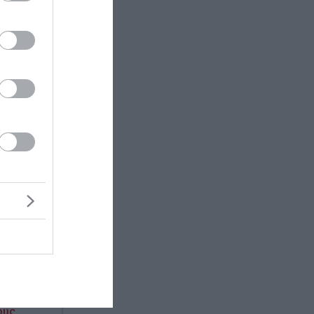
τη σε
ροπής,
τεινε οι
θνικής
έχει
ται ήδη
ους