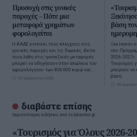
Προσοχή στις γονικές
«Τουρισμ
παροχές – Πότε μια
Ξεκίνησα
μεταφορά χρημάτων
βάση το
φορολογείται
ημερομη
Η ΑΑΔΕ εντείνει τους ελέγχους στις
Ξεκίνησαν ο
γονικές παροχές και τις δωρεές. Δείτε
νέο Πρόγραμ
ποια λάθη στις τραπεζικές μεταφορές
2026-2027». 
μπορεί να οδηγήσουν στην απώλεια του
Τουρισμός γ
αφορολόγητου των 800.000 ευρώ και ...
μπορούν να 
βάση...
07 Αυγούστου 2026
05 Αυγούσ
διαβάστε επίσης
περισσότερες ειδήσεις από το lykavitos.gr
«Τουρισμός για Όλους 2026-20