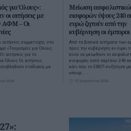
ός για Όλους»:
Μείωση ασφαλιστικώ
ν οι αιτήσεις με
εισφορών ύψους 240 ε
ν ΑΦΜ – Οι
ευρώ ζητούν από την
νίες
κυβέρνηση οι έμποροι
ι αιτήσεις συμμετοχής στο
Από τα βασικά αιτήματα των 
μα «Τουρισμός για Όλους
προς την κυβέρνηση εν όψει 
Οι αιτήσεις για το
είναι να μειωθούν οι ασφαλισ
ια Όλους Οι αιτήσεις
εισφορές κατά περίπου 240 εκ
υποβληθούν σταδιακά, με
κάτι που το ΕΒΕΠ συζήτησε με
υπουρ...
του 2026
07 Αυγούστου 2026
27»: