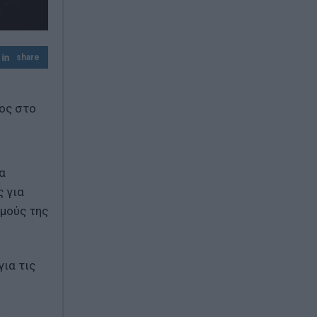
Υπόθεση Marfin: Την Τρίτη η απολογία της
46χρονης – «Δεν υπάρχει ταυτοποίηση»,
υποστηρίζει ο συνήγορός της
share
Χαρδαλιάς: «Καμία ανεμογεννήτρια σε
καμένες και αναδασωτέες περιοχές της
ος στο
Αττικής – Καμία ανοχή»
α
ς για
σμούς της
για τις