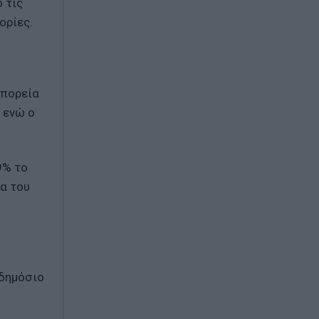
 τις
ορίες.
 πορεία
 ενώ ο
9% το
ία του
 δημόσιο