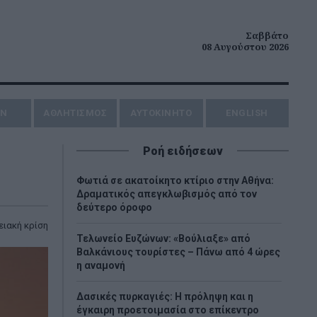
Σαββάτο
08 Αυγούστου 2026
ΗΝ
ΑΘΛΗΤΙΣΜΟΣ
AYTOKINHTO
ENGLISH
Ροή ειδήσεων
Φωτιά σε ακατοίκητο κτίριο στην Αθήνα:
Δραματικός απεγκλωβισμός από τον
δεύτερο όροφο
ειακή κρίση
Τελωνείο Ευζώνων: «Βούλιαξε» από
Βαλκάνιους τουρίστες – Πάνω από 4 ώρες
η αναμονή
Δασικές πυρκαγιές: Η πρόληψη και η
έγκαιρη προετοιμασία στο επίκεντρο