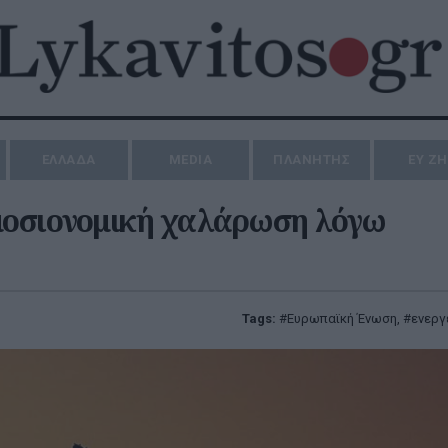
ΕΛΛΑΔΑ
MEDIA
ΠΛΑΝΗΤΗΣ
ΕΥ Ζ
ημοσιονομική χαλάρωση λόγω
Tags:
Ευρωπαϊκή Ένωση
,
ενεργ