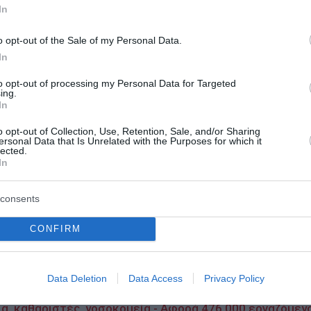
In
o opt-out of the Sale of my Personal Data.
σιμα και φυσικό αέριο καθιστά τη χώρα ιδιαίτερα ευάλω
In
to opt-out of processing my Personal Data for Targeted
ing.
στειλε επιστολή προς την πρόεδρο της Ευρωπαϊκής Επιτ
In
λιξία στους δημοσιονομικούς κανόνες της ΕΕ. Η Ρώμη πρό
o opt-out of Collection, Use, Retention, Sale, and/or Sharing
ς να εξαιρεθούν από τους περιορισμούς της λεγόμενης «ε
ersonal Data that Is Unrelated with the Purposes for which it
lected.
In
ς ΕΕ, Βάλντις Ντομπρόφσκις, η κρίση στη Μέση Ανατολή 
consents
Ευρώπη, σε μια περίοδο κατά την οποία η ήπειρος βρίσκε
.
CONFIRM
– Στο 3,2% στην Ευρωζώνη
Data Deletion
Data Access
Privacy Policy
λόγια - Τι προβλέπει το νομοσχέδιο Πιερρακάκη
, καθαριστές, νοσοκομεία - Αφορά 476.000 εργαζόμεν