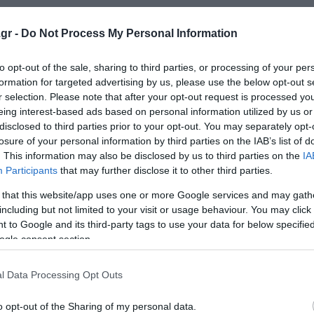
 στους βασικούς υποστηρικτές της χαλάρωσης των ευρω
ς καυσίμων και φυσικού αερίου αυξάνει τις πιέσεις στην
gr -
Do Not Process My Personal Information
to opt-out of the sale, sharing to third parties, or processing of your per
formation for targeted advertising by us, please use the below opt-out s
νομία το πρώτο τρίμηνο του έτους, η Ρώμη αναγκάστηκε ν
r selection. Please note that after your opt-out request is processed y
ύμα αυξήσεων στην ενέργεια. Το 2025 η ιταλική οικονομί
eing interest-based ads based on personal information utilized by us or
 την ιδιωτική κατανάλωση και τις επενδύσεις που
disclosed to third parties prior to your opt-out. You may separately opt-
losure of your personal information by third parties on the IAB’s list of
μψης.
. This information may also be disclosed by us to third parties on the
IA
Participants
that may further disclose it to other third parties.
υτού, σε συνδυασμό με τον πόλεμο στο Ιράν και τη συν
 that this website/app uses one or more Google services and may gath
ν προσπάθεια επιτάχυνσης της ανάπτυξης.
including but not limited to your visit or usage behaviour. You may click 
 to Google and its third-party tags to use your data for below specifi
ρίμηνο σε σχέση με το προηγούμενο, ελαφρώς υψηλότερα 
ogle consent section.
l Data Processing Opt Outs
νά μέτρα για να περιορίσει τις συνέπειες της ενεργειακ
 καύσιμα, πολιτική που παρατείνεται όσο συνεχίζεται η 
o opt-out of the Sharing of my personal data.