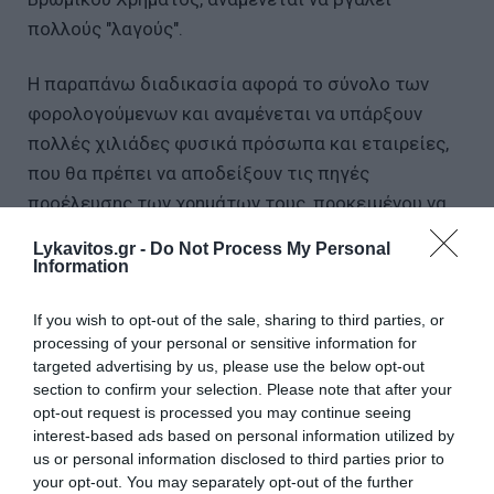
πολλούς "λαγούς".
Η παραπάνω διαδικασία αφορά το σύνολο των
φορολογούμενων και αναμένεται να υπάρξουν
πολλές χιλιάδες φυσικά πρόσωπα και εταιρείες,
που θα πρέπει να αποδείξουν τις πηγές
προέλευσης των χρημάτων τους, προκειμένου να
δικαιολογήσουν τις δαπάνες που δεν
Lykavitos.gr -
Do Not Process My Personal
δικαιολογούνται.
Information
Το υπουργείο Εθνικής Οικονομίας και Οικονομικών
If you wish to opt-out of the sale, sharing to third parties, or
processing of your personal or sensitive information for
εκτιμά ότι με τα ηλεκτρονικά μέσα που διαθέτει
targeted advertising by us, please use the below opt-out
μπορεί να επιτύχει φέτος εντυπωσιακή υπέρβαση
section to confirm your selection. Please note that after your
των δημοσίων εσόδων, καθώς πρέπει να
opt-out request is processed you may continue seeing
εμφανίσει διπλάσιο πρωτογενές πλεόνασμα σε
interest-based ads based on personal information utilized by
us or personal information disclosed to third parties prior to
σχέση με το 2023, ενώ παράλληλα θα επιδιώξει να
your opt-out. You may separately opt-out of the further