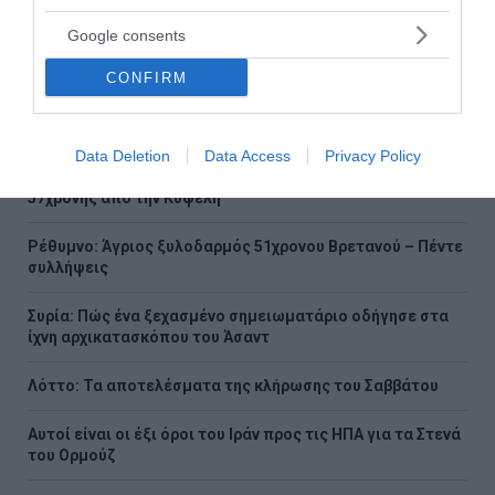
Google consents
CONFIRM
Ροή ειδήσεων
Ποιο λάθος κάνουμε όταν κόβουμε το καρπούζι
Data Deletion
Data Access
Privacy Policy
Θρίλερ στον Λυκαβηττό: Εξετάζεται η διαδρομή της
57χρονης από την Κυψέλη
Ρέθυμνο: Άγριος ξυλοδαρμός 51χρονου Βρετανού – Πέντε
συλλήψεις
Συρία: Πώς ένα ξεχασμένο σημειωματάριο οδήγησε στα
ίχνη αρχικατασκόπου του Άσαντ
Λόττο: Τα αποτελέσματα της κλήρωσης του Σαββάτου
Αυτοί είναι οι έξι όροι του Ιράν προς τις ΗΠΑ για τα Στενά
του Ορμούζ