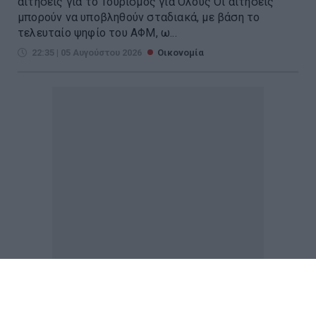
αιτήσεις για το Τουρισμός για Όλους Οι αιτήσεις
μπορούν να υποβληθούν σταδιακά, με βάση το
τελευταίο ψηφίο του ΑΦΜ, ω...
22:35 | 05 Αυγούστου 2026
Οικονομία