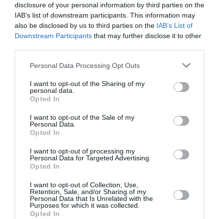
μοιράσει λεφτά στους πολίτες για να καρπωθεί τα
disclosure of your personal information by third parties on the
σχετικά πολιτικά οφέλη.
IAB’s list of downstream participants. This information may
also be disclosed by us to third parties on the
IAB’s List of
Downstream Participants
that may further disclose it to other
Συντάξεις: Πότε θα αποφανθεί οριστικά το
third parties.
Ανώτατο Δικαστήριο για την χορήγηση ή μη των
2,5 δισ. ευρώ αναδρομικών
Please note that this website/app uses one or more Google
Personal Data Processing Opt Outs
services and may gather and store information including but
Appodixi: Άνω των 165.000 οι καταγγελίες για
not limited to your visit or usage behaviour. You may click to
I want to opt-out of the Sharing of my
παρατυπίες - Έως 3.000 ευρώ τα ποσά
personal data.
grant or deny consent to Google and its third-party tags to
επιβράβευσης
Opted In
use your data for below specified purposes in below Google
Έρχεται διπλή αλλαγή στις εισφορές – Τι θα
consent section.
I want to opt-out of the Sale of my
ισχύσει για τους μισθωτούς, τι εξετάζεται για
Personal Data.
Opted In
επαγγελματίες και αγρότες
I want to opt-out of processing my
Personal Data for Targeted Advertising.
Opted In
Ακολουθήστε το Lykavitos.gr
στο Google News
I want to opt-out of Collection, Use,
Retention, Sale, and/or Sharing of my
και μάθετε πρώτοι όλες τις
Personal Data that Is Unrelated with the
Purposes for which it was collected.
ειδήσεις
Opted In