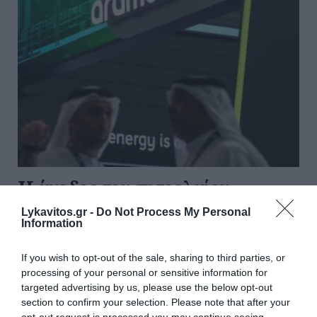
Η άνοδος του πετρελαίου
εκτόξευσε τα κέρδη της Saudi
Lykavitos.gr -
Do Not Process My Personal
Information
Aramco
If you wish to opt-out of the sale, sharing to third parties, or
Ισχυρή αύξηση της κερδοφορίας κατέγραψε η Saudi
processing of your personal or sensitive information for
Aramco το δεύτερο τρίμηνο του 2026, καθώς η
targeted advertising by us, please use the below opt-out
άνοδος των διεθνών τιμών του πετρελαίου, που
section to confirm your selection. Please note that after your
προκλήθηκε από τη σύγκρουση στη Μέση Ανατολή,