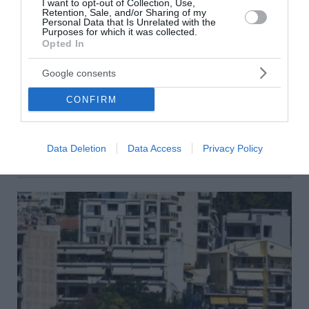
ρυθμίσεις οφειλών από την
I want to opt-out of Collection, Use,
Retention, Sale, and/or Sharing of my
έναρξη λειτουργίας της
Personal Data that Is Unrelated with the
Purposes for which it was collected.
πλατφόρμας
Opted In
Google consents
Σημαντικό ορόσημο κατέγραψε τον Ιούλιο ο
Εξωδικαστικός Μηχανισμός. Οι συνολικές ρυθμίσεις
CONFIRM
ξεπέρασαν τα 20 δισεκατομμύρια ευρώ από την
έναρξη λειτουργίας της πλατφόρμας. Συνολικά,
μέχρι το τέλος Ιουλίου, έχο...
Data Deletion
Data Access
Privacy Policy
18:03 | 05 Αυγούστου 2026
Οικονομία