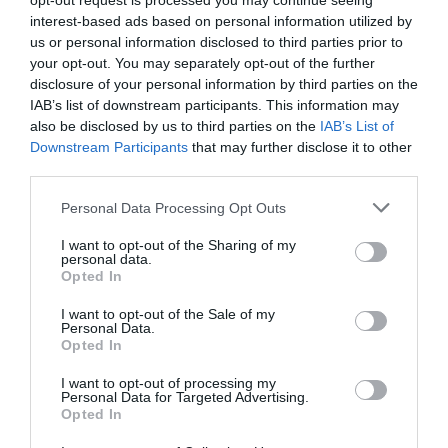
opt-out request is processed you may continue seeing
ενίσχυσε σημαντικά τα κέρδη...
interest-based ads based on personal information utilized by
10:34 | 04 Αυγούστου 2026
Οικονομία
us or personal information disclosed to third parties prior to
your opt-out. You may separately opt-out of the further
disclosure of your personal information by third parties on the
IAB’s list of downstream participants. This information may
also be disclosed by us to third parties on the
IAB’s List of
Downstream Participants
that may further disclose it to other
third parties.
Please note that this website/app uses one or more Google
Personal Data Processing Opt Outs
services and may gather and store information including but
not limited to your visit or usage behaviour. You may click to
I want to opt-out of the Sharing of my
personal data.
grant or deny consent to Google and its third-party tags to
Opted In
use your data for below specified purposes in below Google
consent section.
I want to opt-out of the Sale of my
Personal Data.
Opted In
I want to opt-out of processing my
Εξωδικαστικός Μηχανισμός:
Personal Data for Targeted Advertising.
Opted In
Άνω των 20 δισ. ευρώ οι