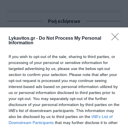
Ροή ειδήσεων
Ταϊλάνδη: Μαθητής άνοιξε πυρ σε σχολείο – Νεκρός
εκπαιδευτικός και τέσσερις τραυματίες
Lykavitos.gr -
Do Not Process My Personal
Information
Έως 1.000 ευρώ από τον ΟΠΕΚΑ – Ποιοι είναι οι δικαιούχοι
If you wish to opt-out of the sale, sharing to third parties, or
Marfin: Απολογείται σήμερα η 46χρονη που εκδόθηκε από
processing of your personal or sensitive information for
τη Βρετανία
targeted advertising by us, please use the below opt-out
section to confirm your selection. Please note that after your
Ιράν: Σχέδιο για απαγόρευση διέλευσης αμερικανικών και
opt-out request is processed you may continue seeing
ισραηλινών πλοίων από τα Στενά του Ορμούζ
interest-based ads based on personal information utilized by
us or personal information disclosed to third parties prior to
Σαν σήμερα - 7 Αυγούστου
your opt-out. You may separately opt-out of the further
disclosure of your personal information by third parties on the
Η Χώρα Σκύρου
IAB’s list of downstream participants. This information may
also be disclosed by us to third parties on the
IAB’s List of
Εορτολόγιο: Ποιοι γιορτάζουν σήμερα
Downstream Participants
that may further disclose it to other