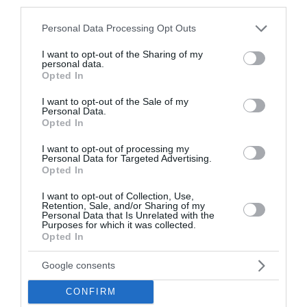
third parties.
Πώς το πράσινο τσάι μπορεί να υποστηρίξει την υγεία
Please note that this website/app uses one or more Google
Personal Data Processing Opt Outs
του ήπατος
services and may gather and store information including but
not limited to your visit or usage behaviour. You may click to
I want to opt-out of the Sharing of my
Υψηλή χοληστερίνη: Οι τροφές που πρέπει να
personal data.
grant or deny consent to Google and its third-party tags to
αποφεύγουμε
Opted In
use your data for below specified purposes in below Google
consent section.
I want to opt-out of the Sale of my
Σύλληψη γυναίκας για την φωτιά στη Σκύρο
Personal Data.
Opted In
ΟΛΕΣ ΟΙ ΕΙΔΗΣΕΙΣ →
I want to opt-out of processing my
Personal Data for Targeted Advertising.
διαβάστε ακόμη
Opted In
I want to opt-out of Collection, Use,
Retention, Sale, and/or Sharing of my
Personal Data that Is Unrelated with the
Purposes for which it was collected.
Opted In
Google consents
CONFIRM