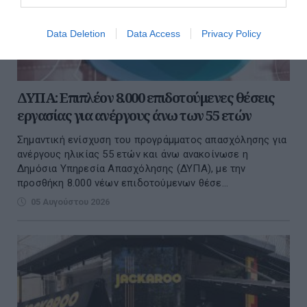
Data Deletion
Data Access
Privacy Policy
ΔΥΠΑ: Επιπλέον 8.000 επιδοτούμενες θέσεις
εργασίας για ανέργους άνω των 55 ετών
Σημαντική ενίσχυση του προγράμματος απασχόλησης για
ανέργους ηλικίας 55 ετών και άνω ανακοίνωσε η
Δημόσια Υπηρεσία Απασχόλησης (ΔΥΠΑ), με την
προσθήκη 8.000 νέων επιδοτούμενων θέσε...
05 Αυγούστου 2026