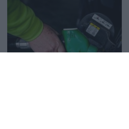
Μικρή άνοδος για το πετρέλαιο
εν μέσω αβεβαιότητας για τις
συνομιλίες ΗΠΑ–Ιράν
Μικρή άνοδο κατέγραψαν οι τιμές του πετρελαίου
στις διεθνείς αγορές τις πρώτες πρωινές ώρες της