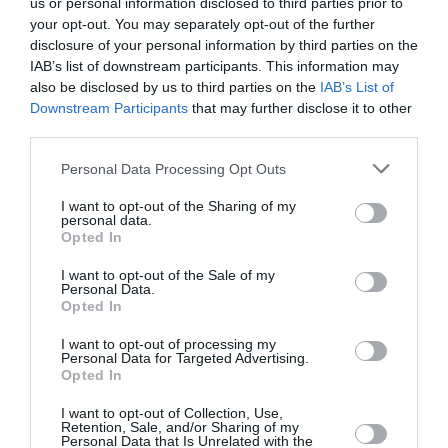
us or personal information disclosed to third parties prior to
your opt-out. You may separately opt-out of the further
disclosure of your personal information by third parties on the
IAB’s list of downstream participants. This information may
also be disclosed by us to third parties on the
IAB’s List of
Downstream Participants
that may further disclose it to other
third parties.
Please note that this website/app uses one or more Google
Personal Data Processing Opt Outs
services and may gather and store information including but
not limited to your visit or usage behaviour. You may click to
I want to opt-out of the Sharing of my
personal data.
grant or deny consent to Google and its third-party tags to
Opted In
Άνοιξε η πλατφόρμα myBusinessSupport για
use your data for below specified purposes in below Google
τον πρώτο κύκλο του ειδικού σχήματος
consent section.
I want to opt-out of the Sale of my
Personal Data.
στήριξης των επιχειρήσεων της Σαμοθράκης
Opted In
Με στόχο τη συνεχή και ουσιαστική στήριξη των
I want to opt-out of processing my
τοπικών κοινωνιών και οικονομιών που επλήγησαν από
Personal Data for Targeted Advertising.
τις καταστροφικές πυρκαγιές του καλοκαιριού του 2023
Opted In
στην Περιφερειακή Ενότητα Έβρο...
I want to opt-out of Collection, Use,
06 Αυγούστου 2026
Retention, Sale, and/or Sharing of my
Personal Data that Is Unrelated with the