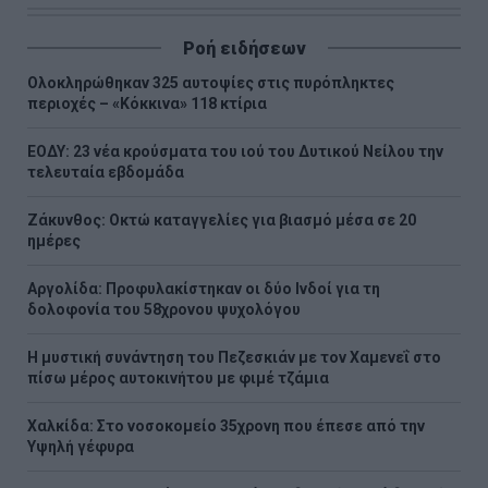
Ροή ειδήσεων
Ολοκληρώθηκαν 325 αυτοψίες στις πυρόπληκτες
περιοχές – «Κόκκινα» 118 κτίρια
ΕΟΔΥ: 23 νέα κρούσματα του ιού του Δυτικού Νείλου την
τελευταία εβδομάδα
Ζάκυνθος: Οκτώ καταγγελίες για βιασμό μέσα σε 20
ημέρες
Αργολίδα: Προφυλακίστηκαν οι δύο Ινδοί για τη
δολοφονία του 58χρονου ψυχολόγου
Η μυστική συνάντηση του Πεζεσκιάν με τον Χαμενεΐ στο
πίσω μέρος αυτοκινήτου με φιμέ τζάμια
Χαλκίδα: Στο νοσοκομείο 35χρονη που έπεσε από την
Υψηλή γέφυρα