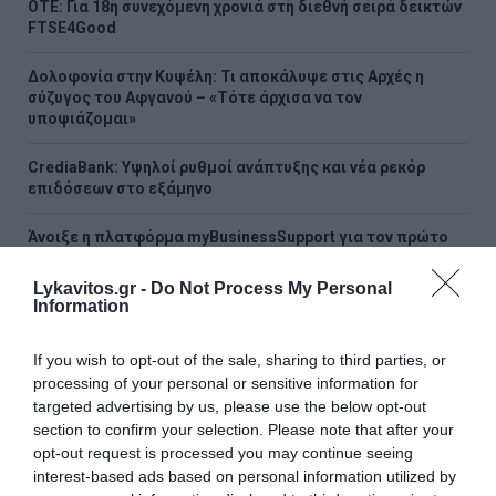
ΟΤΕ: Για 18η συνεχόμενη χρονιά στη διεθνή σειρά δεικτών
FTSE4Good
Δολοφονία στην Κυψέλη: Τι αποκάλυψε στις Αρχές η
σύζυγος του Αφγανού – «Τότε άρχισα να τον
υποψιάζομαι»
CrediaBank: Υψηλοί ρυθμοί ανάπτυξης και νέα ρεκόρ
επιδόσεων στο εξάμηνο
Άνοιξε η πλατφόρμα myBusinessSupport για τον πρώτο
κύκλο του ειδικού σχήματος στήριξης των επιχειρήσεων
της Σαμοθράκης
Lykavitos.gr -
Do Not Process My Personal
Information
ΟΛΕΣ ΟΙ ΕΙΔΗΣΕΙΣ →
If you wish to opt-out of the sale, sharing to third parties, or
διαβάστε ακόμη
processing of your personal or sensitive information for
targeted advertising by us, please use the below opt-out
section to confirm your selection. Please note that after your
opt-out request is processed you may continue seeing
interest-based ads based on personal information utilized by