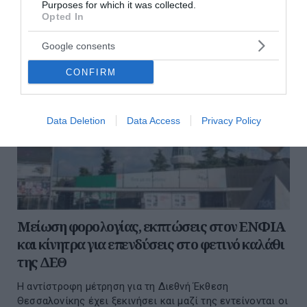
Purposes for which it was collected.
Opted In
Google consents
CONFIRM
Data Deletion
Data Access
Privacy Policy
Μείωση φορολογίας, εκπτώσεις στον ΕΝΦΙΑ
και κίνητρα για επενδύσεις στο φετινό καλάθι
της ΔΕΘ
Η αντίστροφη μέτρηση για τη Διεθνή Έκθεση
Θεσσαλονίκης έχει ξεκινήσει και μαζί της εντείνονται οι