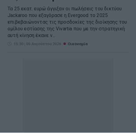
Τα 25 εκατ. ευρώ άγγιξαν οι πωλήσεις του δικτύου
Jackaroo που εξαγόρασε η Evergood το 2025
επιβεβαιώνοντας τις προσδοκίες της διοίκησης του
ομίλου εστίασης της Vivartia που με την στρατηγική
αυτή κίνηση έκανε ν...
15:30 | 05 Αυγούστου 2026
Οικονομία