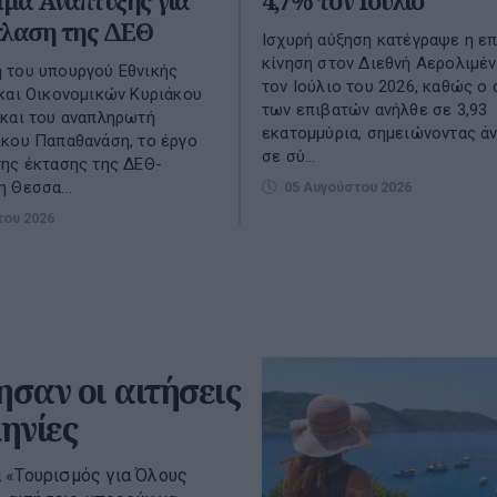
μα Ανάπτυξης για
4,7% τον Ιούλιο
πλαση της ΔΕΘ
Ισχυρή αύξηση κατέγραψε η επ
κίνηση στον Διεθνή Αερολιμέ
 του υπουργού Εθνικής
τον Ιούλιο του 2026, καθώς ο
και Οικονομικών Κυριάκου
των επιβατών ανήλθε σε 3,93
και του αναπληρωτή
εκατομμύρια, σημειώνοντας ά
κου Παπαθανάση, το έργο
σε σύ...
ης έκτασης της ΔΕΘ-
 Θεσσα...
05 Αυγούστου 2026
του 2026
ησαν οι αιτήσεις
ηνίες
 «Τουρισμός για Όλους