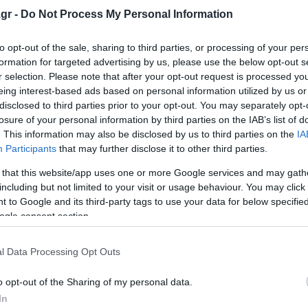
ιαστικά στην περιφερειακή ανάπτυξη και στη βελτίωση 
gr -
Do Not Process My Personal Information
ια τα ΣΔΙΤ Αναπληρωτής Υπουργός Εθνικής Οικονομίας κα
to opt-out of the sale, sharing to third parties, or processing of your per
formation for targeted advertising by us, please use the below opt-out s
r selection. Please note that after your opt-out request is processed y
ιτιστικού, κοινωνικού και διοικητικού κέντρου, το οποί
eing interest-based ads based on personal information utilized by us or
λοντας στην αστική και κοινωνική αναβάθμιση της ευρύτ
disclosed to third parties prior to your opt-out. You may separately opt-
ού μετώπου της πόλης με τον αστικό ιστό.
losure of your personal information by third parties on the IAB’s list of
. This information may also be disclosed by us to third parties on the
IA
Participants
that may further disclose it to other third parties.
 υπηρεσιών της Περιφέρειας και του Δήμου, πολιτιστικέ
κοινωνικής πρόνοιας.
 that this website/app uses one or more Google services and may gath
including but not limited to your visit or usage behaviour. You may click 
 to Google and its third-party tags to use your data for below specifi
επιθέσεις Ισραήλ-Ιράν
ogle consent section.
 12 Ιουνίου
ώνεται και τι αλλάζει στην άδεια
l Data Processing Opt Outs
o opt-out of the Sharing of my personal data.
In
ο Lykavitos.gr στο Google News