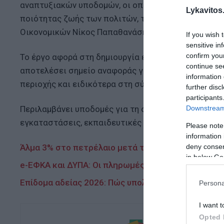
αναπτυξιακών υποδομών, οι οποίες συμβάλλουν ουσ
Lykavitos.
ποιότητας ζωής των πολιτών, τονίζει ο αρμόδιος γ
Οικονομικών Νίκος Παπαθανάσης.
If you wish 
sensitive in
confirm you
Το έργο αφορά στη δημιουργία ενός πολυδύναμου πολ
continue se
αποτελέσει σημείο αναφοράς για την Πάτρα, συμβάλ
information 
περιοχής και ειδικότερα στη σύνδεση του παραλιακ
further disc
participants
Downstream 
Περιλαμβάνει υποδομές για τη στέγαση διοικητικών
εγκαταστάσεις, εκπαιδευτικές δομές και υποδομές 
Please note
information 
deny consent
Άλμα 3% στο πετρέλαιο μετά τις νέες πυραυλικές 
in below Go
e-ΕΦΚΑ και ΔΥΠΑ: Οι πληρωμές από σήμερα έως τις
Επίδομα αδείας 2026: Πώς υπολογίζεται, πότε πληρ
Persona
I want t
Opted 
Ακολουθήστε τ