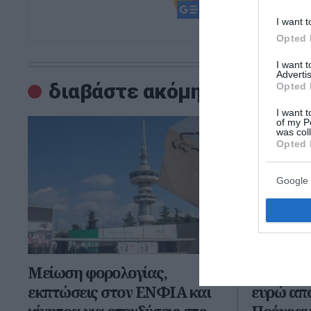
και μάθετε πρ
I want t
Opted 
I want 
Advertis
διαβάστε ακόμη
Opted 
I want t
of my P
was col
Opted 
Google 
Μείωση φορολογίας,
Χρηματοδ
εκπτώσεις στον ΕΝΦΙΑ και
ευρώ από