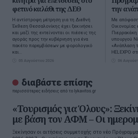
κίνητρα για επενδύσεις στο
Πρόγραμ
φετινό καλάθι της ΔΕΘ
την ανά
Η αντίστροφη μέτρηση για τη Διεθνή
Με απόφαση
Έκθεση Θεσσαλονίκης έχει ξεκινήσει
Οικονομίας 
και μαζί της εντείνονται οι πιέσεις της
Πιερρακάκη 
αγοράς προς την κυβέρνηση για ένα
υπουργού Νί
πακέτο παρεμβάσεων με φορολογικό
«Ανάπλαση τ
και...
HELEXPO στη
05 Αυγούστου 2026
06 Αυγούσ
διαβάστε επίσης
περισσότερες ειδήσεις από το lykavitos.gr
«Τουρισμός για Όλους»: Ξεκίν
με βάση τον ΑΦΜ – Οι ημερομ
Ξεκίνησαν οι αιτήσεις συμμετοχής στο νέο Πρόγραμμα