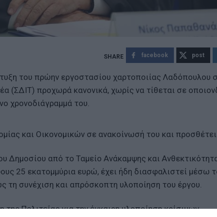
facebook
post
άπτυξη του πρώην εργοστασίου χαρτοποιίας Λαδόπουλου 
έα (ΣΔΙΤ) προχωρά κανονικά, χωρίς να τίθεται σε οποιο
νο χρονοδιάγραμμά του.
ομίας και Οικονομικών σε ανακοίνωσή του και προσθέτει
ου Δημοσίου από το Ταμείο Ανάκαμψης και Ανθεκτικότητα
ους 25 εκατομμύρια ευρώ, έχει ήδη διασφαλιστεί μέσω τ
ς τη συνέχιση και απρόσκοπτη υλοποίηση του έργου.
η της Πολιτείας για την έγκαιρη υλοποίηση κρίσιμων