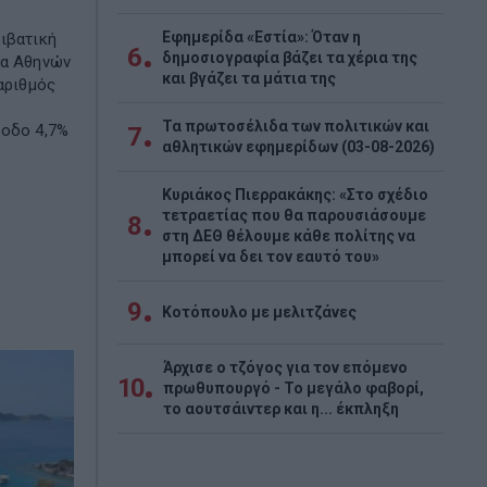
Εφημερίδα «Εστία»: Όταν η
ιβατική
6
δημοσιογραφία βάζει τα χέρια της
να Αθηνών
και βγάζει τα μάτια της
 αριθμός
Τα πρωτοσέλιδα των πολιτικών και
νοδο 4,7%
7
αθλητικών εφημερίδων (03-08-2026)
Κυριάκος Πιερρακάκης: «Στο σχέδιο
τετραετίας που θα παρουσιάσουμε
8
στη ΔΕΘ θέλουμε κάθε πολίτης να
μπορεί να δει τον εαυτό του»
9
Κοτόπουλο με μελιτζάνες
Άρχισε ο τζόγος για τον επόμενο
10
πρωθυπουργό - Το μεγάλο φαβορί,
το αουτσάιντερ και η... έκπληξη