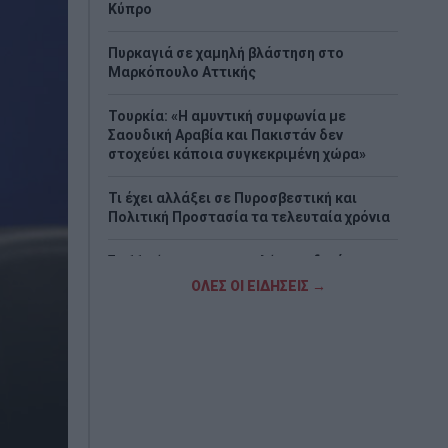
Κύπρο
Πυρκαγιά σε χαμηλή βλάστηση στο
Μαρκόπουλο Αττικής
Τουρκία: «Η αμυντική συμφωνία με
Σαουδική Αραβία και Πακιστάν δεν
στοχεύει κάποια συγκεκριμένη χώρα»
Τι έχει αλλάξει σε Πυροσβεστική και
Πολιτική Προστασία τα τελευταία χρόνια
Σε 11 μήνες με αναστολή καταδικάστηκε ο
55χρονος στον Μυστρά – Τι ανέφερε στο
ΟΛΕΣ ΟΙ ΕΙΔΗΣΕΙΣ →
δικαστήριο
Ενίσχυση 12,5 εκατ. ευρώ στις
Περιφέρειες για μέτρα βιοασφάλειας
Ο Κικίλιας στηρίζει την υποψηφιότητα
Γιαννούλια για τη δημαρχία του Σικάγο