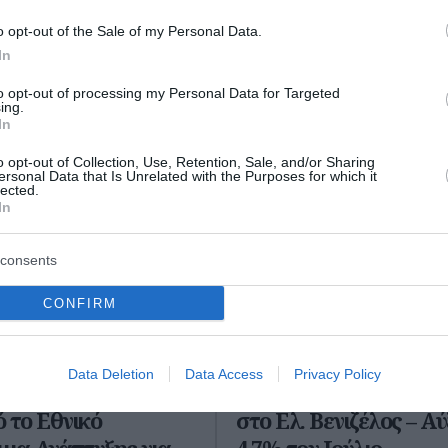
ώτοι όλες τις ειδήσεις
o opt-out of the Sale of my Personal Data.
In
to opt-out of processing my Personal Data for Targeted
ing.
In
o opt-out of Collection, Use, Retention, Sale, and/or Sharing
ersonal Data that Is Unrelated with the Purposes for which it
lected.
In
consents
CONFIRM
Data Deletion
Data Access
Privacy Policy
ότηση 204,6 εκατ.
Ρεκόρ επιβατικής κίν
 το Εθνικό
στο Ελ. Βενιζέλος – Α