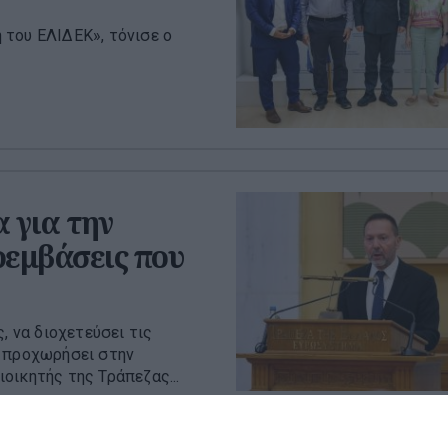
 του ΕΛΙΔΕΚ», τόνισε ο
 για την
ρεμβάσεις που
, να διοχετεύσει τις
α προχωρήσει στην
οικητής της Τράπεζας...