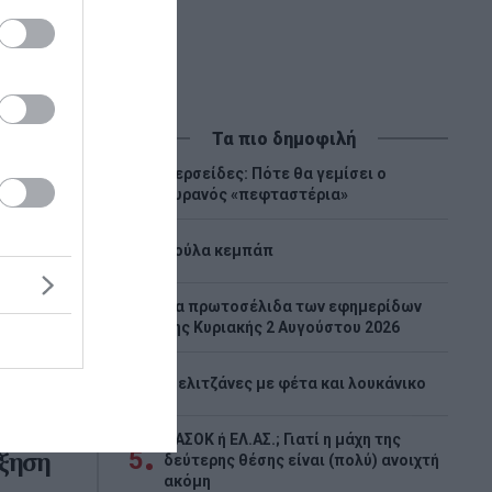
Τα πιο δημοφιλή
Περσείδες: Πότε θα γεμίσει ο
1
ουρανός «πεφταστέρια»
2
Λούλα κεμπάπ
Tα πρωτοσέλιδα των εφημερίδων
3
της Κυριακής 2 Αυγούστου 2026
4
Μελιτζάνες με φέτα και λουκάνικο
ησης
ΠΑΣΟΚ ή ΕΛ.ΑΣ.; Γιατί η μάχη της
5
ύξηση
δεύτερης θέσης είναι (πολύ) ανοιχτή
ακόμη