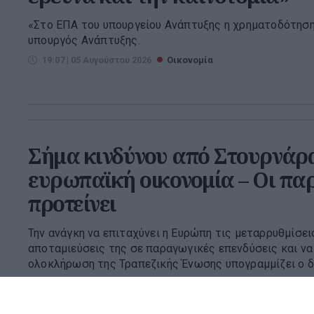
«Στο ΕΠΑ του υπουργείου Ανάπτυξης η χρηματοδότηση
υπουργός Ανάπτυξης.
19:07 | 05 Αυγούστου 2026
Οικονομία
Σήμα κινδύνου από Στουρνάρα
ευρωπαϊκή οικονομία – Οι πα
προτείνει
Την ανάγκη να επιταχύνει η Ευρώπη τις μεταρρυθμίσεις
αποταμιεύσεις της σε παραγωγικές επενδύσεις και ν
ολοκλήρωση της Τραπεζικής Ένωσης υπογραμμίζει ο δι
16:00 | 03 Αυγούστου 2026
Οικονομία