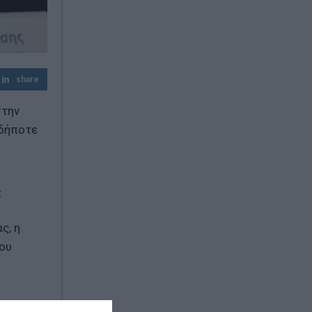
Διαβάστε στο «Καρφί»
share
στην
νδήποτε
:
ς, η
ου