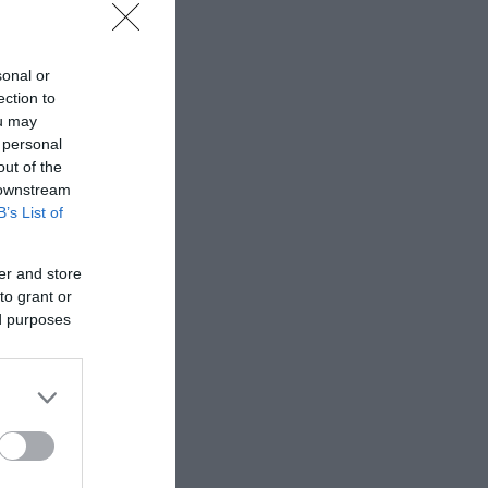
της
ι
sonal or
ection to
ou may
ο θα
 personal
ερης
out of the
 downstream
B’s List of
ς
er and store
to grant or
ed purposes