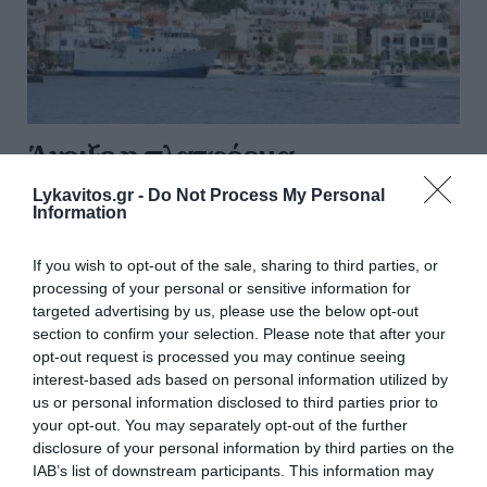
Άνοιξε η πλατφόρμα
myBusinessSupport για τον
Lykavitos.gr -
Do Not Process My Personal
πρώτο κύκλο του ειδικού
Information
σχήματος στήριξης των
If you wish to opt-out of the sale, sharing to third parties, or
επιχειρήσεων της Σαμοθράκης
processing of your personal or sensitive information for
targeted advertising by us, please use the below opt-out
Με στόχο τη συνεχή και ουσιαστική στήριξη των
section to confirm your selection. Please note that after your
τοπικών κοινωνιών και οικονομιών που επλήγησαν
opt-out request is processed you may continue seeing
interest-based ads based on personal information utilized by
από τις καταστροφικές πυρκαγιές του καλοκαιριού
us or personal information disclosed to third parties prior to
του 2023 στην Περιφερειακή Ενότητα Έβρου, άνοιξε
your opt-out. You may separately opt-out of the further
σήμερα, Πέμπτη 6 Αυγ...
disclosure of your personal information by third parties on the
18:33 | 06 Αυγούστου 2026
Οικονομία
IAB’s list of downstream participants. This information may