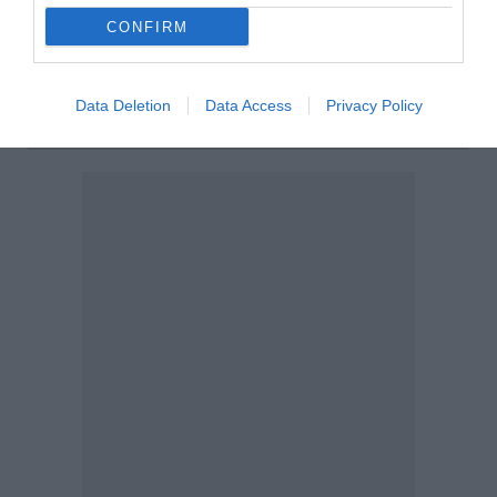
ηλεκτρονική πλατφόρμα για τις δηλώσεις Πόθεν
CONFIRM
Έσχες του 2026. Οι υπόχρεοι έχουν προθεσμία έως
τις 24 Οκτωβρίου για να οριστικοποιήσουν τη
Δήλωση Περιουσιακής Κατάστασης. ...
Data Deletion
Data Access
Privacy Policy
12:35 | 03 Αυγούστου 2026
Οικονομία