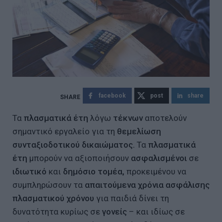
facebook
post
share
Τα
πλασματικά έτη
λόγω
τέκνων
αποτελούν
σημαντικό εργαλείο για τη
θεμελίωση
συνταξιοδοτικού δικαιώματος.
Τα
πλασματικά
έτη
μπορούν να αξιοποιήσουν
ασφαλισμένοι
σε
ιδιωτικό
και
δημόσιο τομέα,
προκειμένου να
συμπληρώσουν τα
απαιτούμενα χρόνια ασφάλισης
πλασματικού χρόνου
για παιδιά δίνει τη
δυνατότητα κυρίως σε
γονείς
– και ιδίως σε