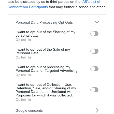
also be disclosed by us to third parties on the
IAB’s List of
Downstream Participants
that may further disclose it to other
third parties.
Please note that this website/app uses one or more Google
Personal Data Processing Opt Outs
services and may gather and store information including but
not limited to your visit or usage behaviour. You may click to
I want to opt-out of the Sharing of my
personal data.
grant or deny consent to Google and its third-party tags to
Opted In
use your data for below specified purposes in below Google
consent section.
I want to opt-out of the Sale of my
Personal Data.
Opted In
I want to opt-out of processing my
Personal Data for Targeted Advertising.
Opted In
Πόθεν Έσχες 2026: Άνοιξε η
I want to opt-out of Collection, Use,
Retention, Sale, and/or Sharing of my
πλατφόρμα για τις δηλώσεις - Η
Personal Data that Is Unrelated with the
Purposes for which it was collected.
προθεσμία και η διαδικασία
Opted In
Google consents
Σήμερα, Δευτέρα 3 Αυγούστου, «άνοιξε» η