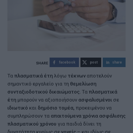
facebook
post
share
Τα
πλασματικά έτη
λόγω
τέκνων
αποτελούν
σημαντικό εργαλείο για τη
θεμελίωση
συνταξιοδοτικού δικαιώματος.
Τα
πλασματικά
έτη
μπορούν να αξιοποιήσουν
ασφαλισμένοι
σε
ιδιωτικό
και
δημόσιο τομέα,
προκειμένου να
συμπληρώσουν τα
απαιτούμενα χρόνια ασφάλισης
πλασματικού χρόνου
για παιδιά δίνει τη
δυνατότητα κυρίως σε
γονείς
– και ιδίως σε