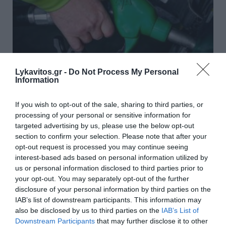
Lykavitos.gr -
Do Not Process My Personal
Information
Μικρή άνοδος για το πετρέλαιο
If you wish to opt-out of the sale, sharing to third parties, or
εν μέσω αβεβαιότητας για τις
processing of your personal or sensitive information for
συνομιλίες ΗΠΑ–Ιράν
targeted advertising by us, please use the below opt-out
section to confirm your selection. Please note that after your
opt-out request is processed you may continue seeing
Μικρή άνοδο κατέγραψαν οι τιμές του πετρελαίου
interest-based ads based on personal information utilized by
στις διεθνείς αγορές τις πρώτες πρωινές ώρες της
us or personal information disclosed to third parties prior to
Τρίτης, μετά τη σημαντική πτώση της προηγούμενης
your opt-out. You may separately opt-out of the further
συνεδρίασης, η οποία συνδέθηκε με τις προσδοκίες
disclosure of your personal information by third parties on the
για έναρξη διαπρ...
IAB’s list of downstream participants. This information may
09:02 | 04 Αυγούστου 2026
Οικονομία
also be disclosed by us to third parties on the
IAB’s List of
Downstream Participants
that may further disclose it to other