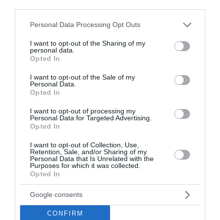
third parties.
Please note that this website/app uses one or more Google
Personal Data Processing Opt Outs
services and may gather and store information including but
not limited to your visit or usage behaviour. You may click to
I want to opt-out of the Sharing of my
personal data.
grant or deny consent to Google and its third-party tags to
Opted In
use your data for below specified purposes in below Google
consent section.
I want to opt-out of the Sale of my
Personal Data.
Opted In
I want to opt-out of processing my
Personal Data for Targeted Advertising.
Opted In
I want to opt-out of Collection, Use,
Retention, Sale, and/or Sharing of my
Κατασχεμένα ακίνητα: Νέα
Personal Data that Is Unrelated with the
Purposes for which it was collected.
διαδικασία για μεταβίβαση –
Opted In
Πώς γίνεται η αποδέσμευση
Google consents
Η ΑΑΔΕ ενεργοποιεί νέο πλαίσιο για τις
CONFIRM
μεταβιβάσεις κατασχεμένων ακινήτων,