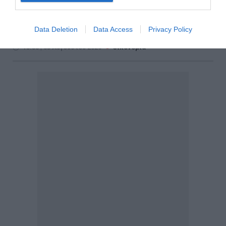
επιτρέποντας υπό προϋποθέσεις την άρση της
κατάσχεσης χωρίς πλήρη εξόφληση των οφειλών.
Data Deletion
Data Access
Privacy Policy
Δείτε πώς λειτουργεί η νέα διαδικασία.
15:50 | 03 Αυγούστου 2026
Οικονομία