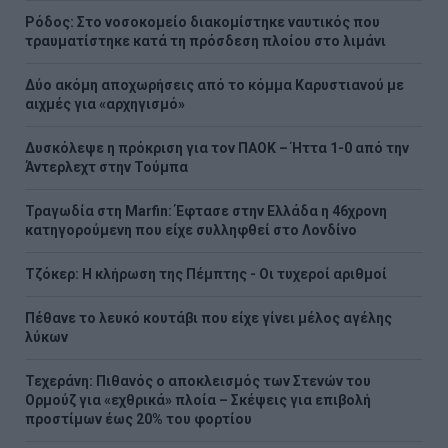
Ρόδος: Στο νοσοκομείο διακομίστηκε ναυτικός που
τραυματίστηκε κατά τη πρόσδεση πλοίου στο λιμάνι
Δύο ακόμη αποχωρήσεις από το κόμμα Καρυστιανού με
αιχμές για «αρχηγισμό»
Δυσκόλεψε η πρόκριση για τον ΠΑΟΚ – Ήττα 1-0 από την
Άντερλεχτ στην Τούμπα
Τραγωδία στη Marfin: Έφτασε στην Ελλάδα η 46χρονη
κατηγορούμενη που είχε συλληφθεί στο Λονδίνο
Τζόκερ: Η κλήρωση της Πέμπτης - Οι τυχεροί αριθμοί
Πέθανε το λευκό κουτάβι που είχε γίνει μέλος αγέλης
λύκων
Τεχεράνη: Πιθανός ο αποκλεισμός των Στενών του
Ορμούζ για «εχθρικά» πλοία – Σκέψεις για επιβολή
προστίμων έως 20% του φορτίου