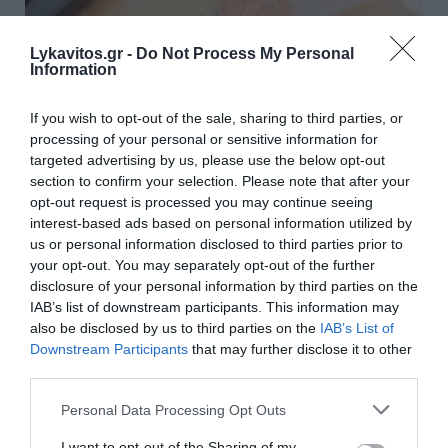
Lykavitos.gr -
Do Not Process My Personal
Information
If you wish to opt-out of the sale, sharing to third parties, or
Όλα τα χρέη προς το Δημόσιο σε
processing of your personal or sensitive information for
μία οθόνη: Τι αλλάζει για τους
targeted advertising by us, please use the below opt-out
πολίτες με τη νέα πλατφόρμα
section to confirm your selection. Please note that after your
opt-out request is processed you may continue seeing
interest-based ads based on personal information utilized by
Μια νέα ψηφιακή υπηρεσία που φιλοδοξεί να αλλάξει
us or personal information disclosed to third parties prior to
τον τρόπο με τον οποίο οι πολίτες ενημερώνονται
your opt-out. You may separately opt-out of the further
και εξοφλούν τις οικονομικές τους υποχρεώσεις
disclosure of your personal information by third parties on the
προς το Δημόσιο προβλέπει το νομοσχέδιο του
IAB’s list of downstream participants. This information may
υπουργείου Δικαιοσύνης...
also be disclosed by us to third parties on the
IAB’s List of
08:56 | 04 Αυγούστου 2026
Οικονομία
Downstream Participants
that may further disclose it to other
third parties.
Please note that this website/app uses one or more Google
Personal Data Processing Opt Outs
services and may gather and store information including but
not limited to your visit or usage behaviour. You may click to
I want to opt-out of the Sharing of my