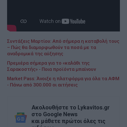
Συντάξεις Μαρτίου: Από σήμερα η καταβολή τους
– Πώς θα διαμορφωθούν τα ποσά με τα
αναδρομικά της αύξησης
Πρεμιέρα σήμερα για το «καλάθι της
Σαρακοστής» - Ποια προϊόντα μπαίνουν
Market Pass: Άνοιξε η πλατφόρμα για όλα τα ΑΦΜ
- Πάνω από 300.000 οι αιτήσεις
Ακολουθήστε το Lykavitos.gr
στο Google News
και μάθετε πρώτοι όλες τις