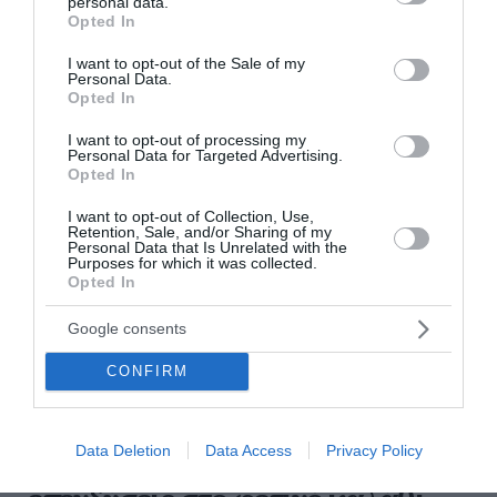
personal data.
grant or deny consent to Google and its third-party tags to
Opted In
10:45 | 08 Αυγούστου 2026
Οικονομία
use your data for below specified purposes in below Google
consent section.
I want to opt-out of the Sale of my
Personal Data.
Opted In
I want to opt-out of processing my
Personal Data for Targeted Advertising.
Opted In
I want to opt-out of Collection, Use,
Retention, Sale, and/or Sharing of my
Personal Data that Is Unrelated with the
Purposes for which it was collected.
Opted In
Google consents
CONFIRM
Μείωση φορολογίας, εκπτώσεις
Data Deletion
Data Access
Privacy Policy
στον ΕΝΦΙΑ και κίνητρα για