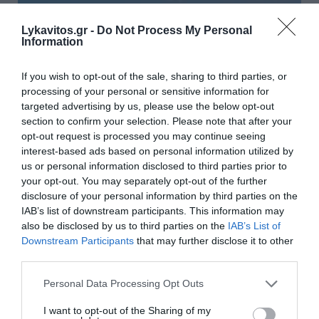
Lykavitos.gr -
Do Not Process My Personal
Information
If you wish to opt-out of the sale, sharing to third parties, or
processing of your personal or sensitive information for
targeted advertising by us, please use the below opt-out
section to confirm your selection. Please note that after your
opt-out request is processed you may continue seeing
interest-based ads based on personal information utilized by
us or personal information disclosed to third parties prior to
«Τουρισμός για Όλους 2026-
your opt-out. You may separately opt-out of the further
disclosure of your personal information by third parties on the
2027»: Συνεχίζονται οι αιτήσεις –
IAB’s list of downstream participants. This information may
Ποιοι υποβάλλουν σήμερα
also be disclosed by us to third parties on the
IAB’s List of
Downstream Participants
that may further disclose it to other
Συνεχίζεται η υποβολή αιτήσεων για το νέο
third parties.
πρόγραμμα «Τουρισμός για Όλους 2026-2027», με την
Please note that this website/app uses one or more Google
Personal Data Processing Opt Outs
επιδότηση να κυμαίνεται από 200 έως και 600 ευρώ,
services and may gather and store information including but
ανάλογα με την περίοδο διαμονής και την κατηγορία
not limited to your visit or usage behaviour. You may click to
I want to opt-out of the Sharing of my
των δικαιούχων. ...