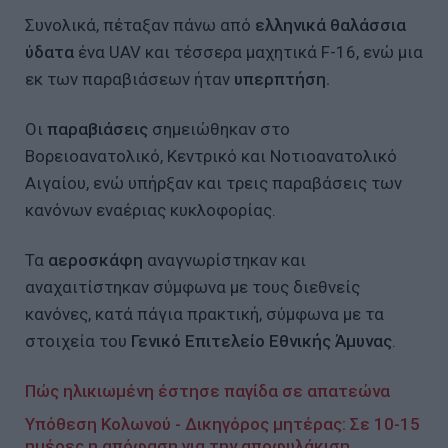
Συνολικά, πέταξαν πάνω από
ελληνικά θαλάσσια
ύδατα
ένα UAV και τέσσερα μαχητικά F-16, ενώ μια
εκ των παραβιάσεων ήταν
υπερπτήση.
Οι
παραβιάσεις
σημειώθηκαν στο
Βορειοανατολικό, Κεντρικό και Νοτιοανατολικό
Αιγαίου, ενώ υπήρξαν και τρεις παραβάσεις των
κανόνων εναέριας κυκλοφορίας.
Τα
αεροσκάφη
αναγνωρίστηκαν και
αναχαιτίστηκαν σύμφωνα με τους διεθνείς
κανόνες, κατά πάγια πρακτική, σύμφωνα με τα
στοιχεία του
Γενικό Επιτελείο Εθνικής Άμυνας
.
Πώς ηλικιωμένη έστησε παγίδα σε απατεώνα
Υπόθεση Κολωνού - Δικηγόρος μητέρας: Σε 10-15
ημέρες η απόφαση για την αποφυλάκιση