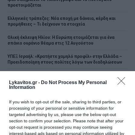
προετοιμάζεται
Ελληνικές τράπεζες: Νέα εποχή με δάνεια, κέρδη και
προμήθειες – Τι δείχνουν τα στοιχεία
Ολική έκλειψη Ηλίου: Η Ευρώπη ετοιμάζεται για ένα
σπάνιο ουράνιο θέαμα στις 12 Αυγούστου
ΥΠΕΞ Ισραήλ: «Κρατήστε χαμηλό προφίλ» στην Ελλάδα –
Προειδοποίηση στους πολίτες λόγω των διαδηλώσεων
Θεοδωρικάκος: 60.000 νέες θέσεις εργασίας στη
βιομηχανία – «Η Ελλάδα έχει αποφασίσει να γίνει χώρα
Lykavitos.gr -
Do Not Process My Personal
παραγωγής»
Information
Δεκαπενταύγουστος: «Βουλιάζουν» τα λιμάνια – Πάνω
If you wish to opt-out of the sale, sharing to third parties, or
από 129.000 επιβάτες αναχωρούν από την Αττική
processing of your personal or sensitive information for
targeted advertising by us, please use the below opt-out
Παγκόσμιο Κ20: Ασημένια η Ιουλιάννα Ρούσσου στα 800μ.
section to confirm your selection. Please note that after your
opt-out request is processed you may continue seeing
Σάλος με την εμφάνιση του Φειδία Παναγιώτου στην
interest-based ads based on personal information utilized by