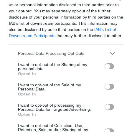
εκδήλωση για Ισαάκ και Σολωμού – Με κοντό παντελόνι
us or personal information disclosed to third parties prior to
και αθλητικά
your opt-out. You may separately opt-out of the further
disclosure of your personal information by third parties on the
Βιλερμπάν: Η οικογένεια Μπας των Λέικερς ετοιμάζεται
IAB’s list of downstream participants. This information may
να αγοράσει τον σύλλογο – Στα 80 εκατ. ευρώ το deal
also be disclosed by us to third parties on the
IAB’s List of
Downstream Participants
that may further disclose it to other
third parties.
ΟΛΕΣ ΟΙ ΕΙΔΗΣΕΙΣ →
Please note that this website/app uses one or more Google
διαβάστε ακόμη
Personal Data Processing Opt Outs
services and may gather and store information including but
not limited to your visit or usage behaviour. You may click to
I want to opt-out of the Sharing of my
personal data.
grant or deny consent to Google and its third-party tags to
Opted In
use your data for below specified purposes in below Google
consent section.
I want to opt-out of the Sale of my
Personal Data.
Opted In
I want to opt-out of processing my
Personal Data for Targeted Advertising.
Opted In
I want to opt-out of Collection, Use,
Retention, Sale, and/or Sharing of my