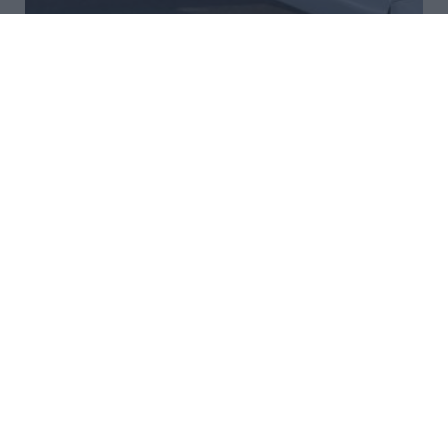
Ρέθυμνο: Άγριος ξυλοδαρμός
51χρονου Βρετανού – Πέντε
συλλήψεις
Στη σύλληψη πέντε νεαρών ανδρών προχώρησαν το
πρωί στελέχη της Λιμενικής Αρχής Ρεθύμνου, για
υπόθεση επικίνδυνης σωματικής βλάβης σε βάρος
51χρονου Βρετανού, μέσα στο εμπορικό λιμάνι της
πόλης. Οι συλληφθέντ...
23:06 | 08 Αυγούστου 2026
Ελλάδα