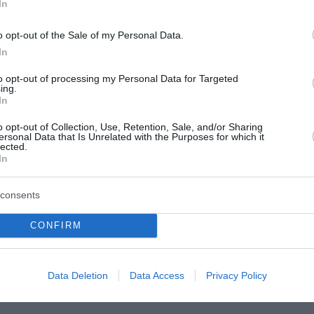
In
o opt-out of the Sale of my Personal Data.
In
to opt-out of processing my Personal Data for Targeted
ing.
In
λός κίνδυνος
Τραγωδία στην Πάτρα
o opt-out of Collection, Use, Retention, Sale, and/or Sharing
ς το Σάββατο - «Red
Πέθανε βρέφος 8 ημε
ersonal Data that Is Unrelated with the Purposes for which it
lected.
 Κρήτη, Σάμο,
που νοσηλευόταν στη
In
αι Χίο
Εντατική Νεογνών
consents
υναγερμό παραμένουν η
Σοκ έχει προκαλέσει στην τοπ
οστασία και η
κοινωνία της Πάτρας η τραγικ
CONFIRM
ή, καθώς το Σάββατο είναι
του θανάτου ενός βρέφους μό
 ο κίνδυνος πυρκαγιάς.
ημερών. Το μωρό νοσηλευότα
ς κίνδυνος πυρκαγιάς
Νεογνών του Νοσοκομείου «Ά
Data Deletion
Data Access
Privacy Policy
ινδύνο...
Ανδρέας»...
του 2026
07 Αυγούστου 2026