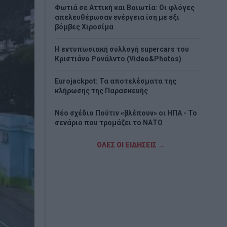
Φωτιά σε Αττική και Βοιωτία: Οι φλόγες
απελευθέρωσαν ενέργεια ίση με έξι
βόμβες Χιροσίμα
H εντυπωσιακή συλλογή supercars του
Κριστιάνο Ρονάλντο (Video&Photos)
Eurojackpot: Τα αποτελέσματα της
κλήρωσης της Παρασκευής
Νέο σχέδιο Πούτιν «βλέπουν» οι ΗΠΑ - Το
σενάριο που τρομάζει το ΝΑΤΟ
Στα «Παραπολιτικά»: Προς 30.000
ΟΛΕΣ ΟΙ ΕΙΔΗΣΕΙΣ →
προσλήψεις - Όλο το σχέδιο του
υπουργείου Εσωτερικών
Σκέρτσος: «ΠΑΣΟΚ και ΕΛΑΣ υποκαθιστούν
την οικονομική ανάλυση με πολιτική
προπαγάνδα»