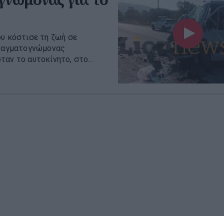
ου κόστισε τη ζωή σε
πραγματογνώμονας
αν το αυτοκίνητο, στο...