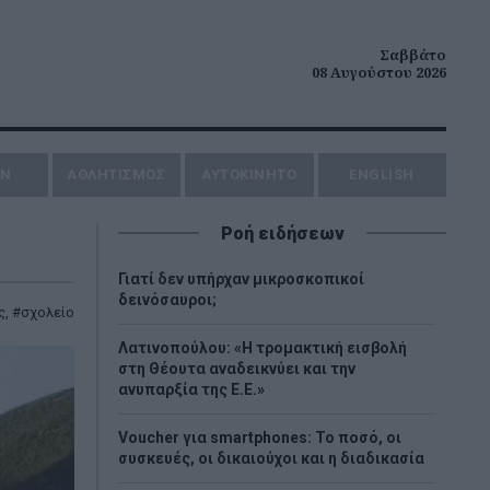
Σαββάτο
08 Αυγούστου 2026
ΗΝ
ΑΘΛΗΤΙΣΜΟΣ
AYTOKINHTO
ENGLISH
Ροή ειδήσεων
Γιατί δεν υπήρχαν μικροσκοπικοί
δεινόσαυροι;
ς
,
σχολείο
Λατινοπούλου: «Η τρομακτική εισβολή
στη Θέουτα αναδεικνύει και την
ανυπαρξία της Ε.Ε.»
Voucher για smartphones: Το ποσό, οι
συσκευές, οι δικαιούχοι και η διαδικασία