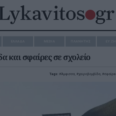
ΕΛΛΑΔΑ
MEDIA
ΠΛΑΝΗΤΗΣ
ΕΥ Ζ
α και σφαίρες σε σχολείο
Tags:
Άμφισσα
,
χειροβομβίδα
,
σφαίρε