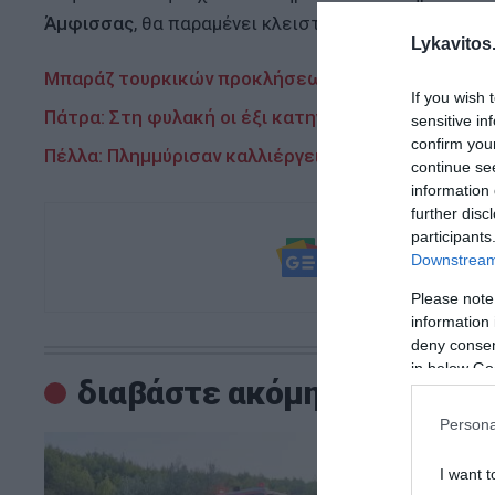
Άμφισσας
, θα παραμένει κλειστό.
Lykavitos.
Μπαράζ τουρκικών προκλήσεων με 65 παραβιάσει
If you wish 
Πάτρα: Στη φυλακή οι έξι κατηγορούμενοι για κατ
sensitive in
confirm you
Πέλλα: Πλημμύρισαν καλλιέργειες και σπίτια από τ
continue se
information 
further disc
participants
Ακολουθήστε τ
Downstream 
και μάθετε πρ
Please note
information 
deny consent
in below Go
διαβάστε ακόμη
Persona
I want t