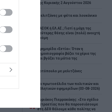
2
της Κυριακής 2 Αυγούστου 2026
3
Μελιτζάνες με φέτα και λουκάνικο
ΠΑΣΟΚ ή ΕΛ.ΑΣ.; Γιατί η μάχη της
4
δεύτερης θέσης είναι (πολύ) ανοιχτή
ακόμη
:
ρών
Εφημερίδα «Εστία»: Όταν η
5
δημοσιογραφία βάζει τα χέρια της
ν
και βγάζει τα μάτια της
6
Κοτόπουλο με μελιτζάνες
ική
ή είδηση
λις 8
Τα πρωτοσέλιδα των πολιτικών και
7
ν στη ΜΕΘ
αθλητικών εφημερίδων (03-08-2026)
γιος
Κυριάκος Πιερρακάκης: «Στο σχέδιο
τετραετίας που θα παρουσιάσουμε
8
στη ΔΕΘ θέλουμε κάθε πολίτης να