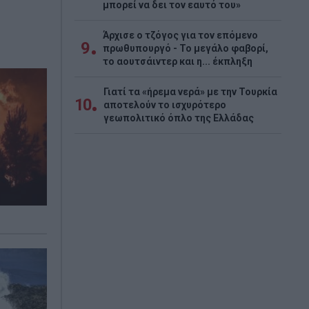
μπορεί να δει τον εαυτό του»
Άρχισε ο τζόγος για τον επόμενο
9
πρωθυπουργό - Το μεγάλο φαβορί,
το αουτσάιντερ και η... έκπληξη
Γιατί τα «ήρεμα νερά» με την Τουρκία
10
αποτελούν το ισχυρότερο
γεωπολιτικό όπλο της Ελλάδας