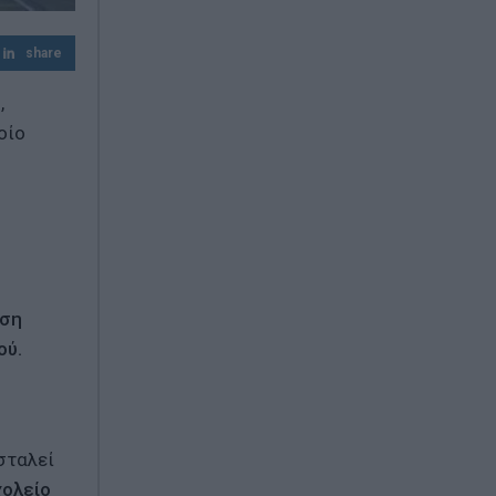
Κατρίνης: «Ανησυχητική η αδράνεια της
κυβέρνησης στο μεταβαλλόμενο
γεωπολιτικό περιβάλλον»
share
,
οίο
νση
ού.
σταλεί
χολείο