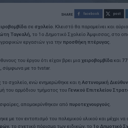
facebook
post
ιροβομβίδα
σε
σχολείο.
Κλειστό θα παραμείνει και αύριο
ώτη Ταγκαλή,
το 1ο Δημοτικό Σχολείο Άμφισσας, στο οπ
ογραφικών εργασιών για την
προσθήκη πτέρυγας.
υνους του έργου ότι είχαν βρει μια
χειροβομβίδα
και
77
,
σύμφωνα με το tvstar.
 το σχολείο, ενώ ενημερώθηκε και η
Αστυνομική Διεύθυ
ομή του αρμόδιου τμήματος του
Γενικού Επιτελείου Στρατ
ι σφαίρες, απομακρύνθηκαν από
πυροτεχνουργούς.
κε με τον εντοπισμό του πολεμικού υλικού και μέχρι να 
φών,
το σχετικό πόρισμα των ειδικών, το
1ο Δημοτικό Σ