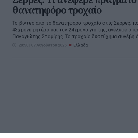
θανατηφόρο τροχαίο
Το βίντεο από το θανατηφόρο τροχαίο στις Σέρρες, π
43χρονη μητέρα και τον 24χρονο γιο της, ανέλυσε ο 
Παναγιώτης Σταμίρης. Το τροχαίο δυστύχημα συνέβη ότ
20:50 | 07 Αυγούστου 2026
Ελλάδα