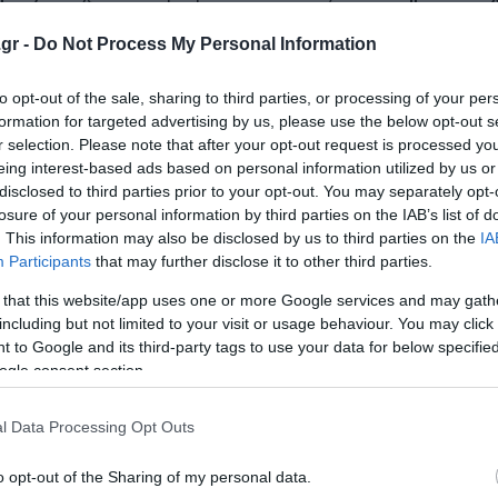
gr -
Do Not Process My Personal Information
ς
to opt-out of the sale, sharing to third parties, or processing of your per
οχή εκρηκτικών υλών και ληστείες
formation for targeted advertising by us, please use the below opt-out s
r selection. Please note that after your opt-out request is processed y
ην καταιγίδα
eing interest-based ads based on personal information utilized by us or
disclosed to third parties prior to your opt-out. You may separately opt-
losure of your personal information by third parties on the IAB’s list of
. This information may also be disclosed by us to third parties on the
IA
ο Lykavitos.gr στο Google News
Participants
that may further disclose it to other third parties.
ώτοι όλες τις ειδήσεις
 that this website/app uses one or more Google services and may gath
including but not limited to your visit or usage behaviour. You may click 
 to Google and its third-party tags to use your data for below specifi
ogle consent section.
l Data Processing Opt Outs
o opt-out of the Sharing of my personal data.