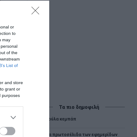
sonal or
ection to
ou may
 personal
out of the
 downstream
B’s List of
er and store
to grant or
ed purposes
Τα πιο δημοφιλή
1
Λούλα κεμπάπ
Tα πρωτοσέλιδα των εφημερίδων