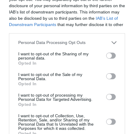
Καταγραφή των ζημιών Πόρτο
disclosure of your personal information by third parties on the
IAB’s list of downstream participants. This information may
Γερμενό: 40 κτίρια κρίθηκαν
also be disclosed by us to third parties on the
IAB’s List of
κατεδαφιστέα (Photos)
Downstream Participants
that may further disclose it to other
third parties.
Αυτοψίες και καταγραφή ζημιών προκειμένου να
Please note that this website/app uses one or more Google
Personal Data Processing Opt Outs
αποζημιωθούν οι πυρόπληκτοι διενεργούνται στο
services and may gather and store information including but
Πόρτο Γερμενό όπου δεκάδες κατοικίες έχουν
not limited to your visit or usage behaviour. You may click to
I want to opt-out of the Sharing of my
personal data.
καταστραφεί ολοσχερών από τη μεγάλη φωτιά στη
grant or deny consent to Google and its third-party tags to
Opted In
Δυτικής Αττικής. Οι κάτοικο...
use your data for below specified purposes in below Google
consent section.
21:05 | 05 Αυγούστου 2026
Ελλάδα
I want to opt-out of the Sale of my
Personal Data.
Opted In
I want to opt-out of processing my
Personal Data for Targeted Advertising.
Opted In
I want to opt-out of Collection, Use,
Retention, Sale, and/or Sharing of my
Personal Data that Is Unrelated with the
Purposes for which it was collected.
Opted In