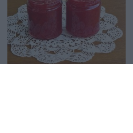
ΕΛΓΕΚΑ: Προληπτική απόσυρση
και ανάκληση μαρμελάδας
Η ΕΛΓΕΚΑ, εφαρμόζοντας αυστηρές διαδικασίες
διασφάλισης ποιότητας και ασφάλειας και με
απόλυτη προτεραιότητα την προστασία των
καταναλωτών, προχωρά, σε συνεννόηση με την
παραγωγό εταιρεία «Andros» και σε συνεργ...