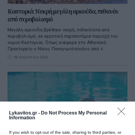
Καστοριά: Νεκρή μεγάλη αρκούδα, πιθανόν
από πυροβολισμό
Μεγάλη αρκούδα βρέθηκε νεκρή, πιθανότατα από
πυροβολισμό, σε αγροτική παραποτάμια περιοχή του
νομού Καστοριάς. Όπως ανέφερε στο Αθηναϊκό
Πρακτορείο ο Νίκος Παναγιωτόπουλος από τ...
08 Αυγούστου 2026
Lykavitos.gr -
Do Not Process My Personal
Information
If you wish to opt-out of the sale, sharing to third parties, or