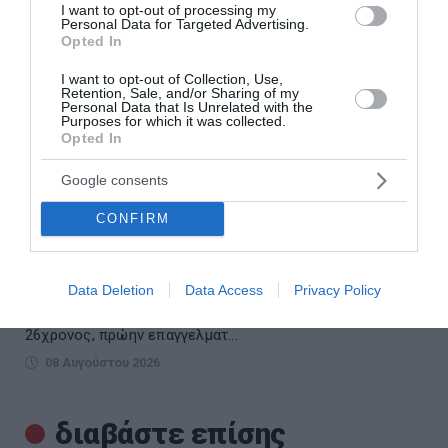
I want to opt-out of processing my
Personal Data for Targeted Advertising.
Opted In
I want to opt-out of Collection, Use,
Retention, Sale, and/or Sharing of my
Personal Data that Is Unrelated with the
Purposes for which it was collected.
Opted In
Τι αποκαλύπτει η «Daily Mail» για τη
Google consents
δολοφονία της 38χρονης Βρετανίδας στην
CONFIRM
Κυψέλη
Στη δημοσιότητα έρχονται νέα στοιχεία για τη ζωή του
Data Deletion
Data Access
Privacy Policy
26χρονου Αφγανού που κατηγορείται για τη δολοφονία
της 38χρονης Βρετανίδας Λίζα Ρος στην Κυψέλη. Ο
26χρονος, πρώην επαγγελματ...
08 Αυγούστου 2026
διαβάστε επίσης