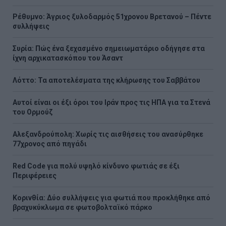
Ρέθυμνο: Άγριος ξυλοδαρμός 51χρονου Βρετανού – Πέντε
συλλήψεις
Συρία: Πώς ένα ξεχασμένο σημειωματάριο οδήγησε στα
ίχνη αρχικατασκόπου του Άσαντ
Λόττο: Τα αποτελέσματα της κλήρωσης του Σαββάτου
Αυτοί είναι οι έξι όροι του Ιράν προς τις ΗΠΑ για τα Στενά
του Ορμούζ
Αλεξανδρούπολη: Χωρίς τις αισθήσεις του ανασύρθηκε
77χρονος από πηγάδι
Red Code για πολύ υψηλό κίνδυνο φωτιάς σε έξι
Περιφέρειες
Κορινθία: Δύο συλλήψεις για φωτιά που προκλήθηκε από
βραχυκύκλωμα σε φωτοβολταϊκό πάρκο