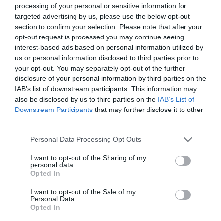
processing of your personal or sensitive information for
targeted advertising by us, please use the below opt-out
section to confirm your selection. Please note that after your
opt-out request is processed you may continue seeing
Πάρος: Πνίγηκε 4χρονος σε πισίνα beach bar -
interest-based ads based on personal information utilized by
us or personal information disclosed to third parties prior to
Για ανθρωποκτονία από αμέλεια
your opt-out. You may separately opt-out of the further
κατηγορούνται οι γονείς και ο ιδιοκτήτης
disclosure of your personal information by third parties on the
IAB’s list of downstream participants. This information may
Τραγωδία εκτυλίχτηκε στην Πάρο με 4χρονο παιδί να
also be disclosed by us to third parties on the
IAB’s List of
χάνει τη ζωή του σε πισίνα beach bar. Σύμφωνα με
Downstream Participants
that may further disclose it to other
πληροφορίες, έχουν προσαχθεί οι γονείς του παιδιού
third parties.
και ο ιδιοκτήτης του καταστήμα...
08 Αυγούστου 2026
Please note that this website/app uses one or more Google
Personal Data Processing Opt Outs
services and may gather and store information including but
not limited to your visit or usage behaviour. You may click to
I want to opt-out of the Sharing of my
personal data.
grant or deny consent to Google and its third-party tags to
Opted In
use your data for below specified purposes in below Google
consent section.
I want to opt-out of the Sale of my
Personal Data.
Opted In