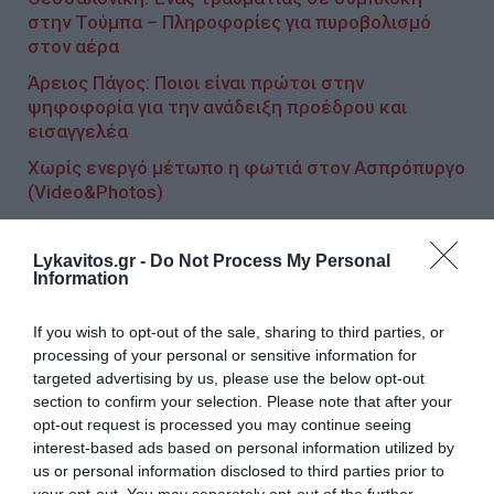
στην Τούμπα – Πληροφορίες για πυροβολισμό
στον αέρα
Άρειος Πάγος: Ποιοι είναι πρώτοι στην
ψηφοφορία για την ανάδειξη προέδρου και
εισαγγελέα
Χωρίς ενεργό μέτωπο η φωτιά στον Ασπρόπυργο
(Video&Photos)
Lykavitos.gr -
Do Not Process My Personal
Ακολουθήστε το Lykavitos.gr
Information
στο Google News
και μάθετε πρώτοι όλες τις
If you wish to opt-out of the sale, sharing to third parties, or
processing of your personal or sensitive information for
ειδήσεις
targeted advertising by us, please use the below opt-out
section to confirm your selection. Please note that after your
opt-out request is processed you may continue seeing
interest-based ads based on personal information utilized by
us or personal information disclosed to third parties prior to
Ροή ειδήσεων
your opt-out. You may separately opt-out of the further