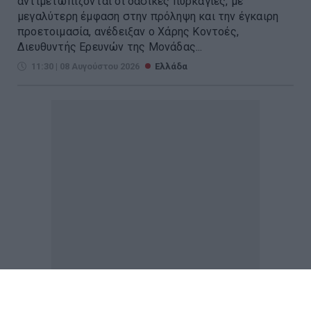
αντιμετωπίζονται οι δασικές πυρκαγιές, με
μεγαλύτερη έμφαση στην πρόληψη και την έγκαιρη
προετοιμασία, ανέδειξαν ο Χάρης Κοντοές,
Διευθυντής Ερευνών της Μονάδας...
11:30 | 08 Αυγούστου 2026
Ελλάδα