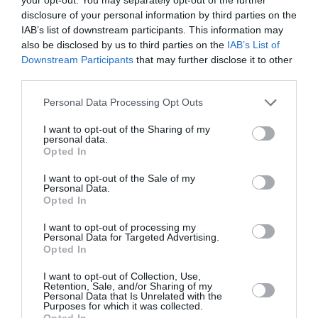
Ιταλία: Σε κόκκινο συναγερμό και οι 27 πόλεις λόγω
disclosure of your personal information by third parties on the
καύσωνα – Έως 48°C στη Νάπολη
IAB’s list of downstream participants. This information may
also be disclosed by us to third parties on the
IAB’s List of
Λυκαβηττός: Σορός σε προχωρημένη σήψη εντοπίστηκε
Downstream Participants
that may further disclose it to other
σε σπηλιά κοντά στο εκκλησάκι των Αγίων Ισιδώρων
third parties.
Please note that this website/app uses one or more Google
Αγγλία: Τόνοι αχρησιμοποίητων φαρμάκων καταλήγουν
Personal Data Processing Opt Outs
στα απορρίμματα
services and may gather and store information including but
not limited to your visit or usage behaviour. You may click to
I want to opt-out of the Sharing of my
personal data.
grant or deny consent to Google and its third-party tags to
Συνεδρίασε η Επιτροπή Εκτίμησης Κινδύνου - Σε
Opted In
επιφυλακή για ισχυρούς ανέμους και υψηλές
use your data for below specified purposes in below Google
θερμοκρασίες
consent section.
I want to opt-out of the Sale of my
Personal Data.
Opted In
ΠΑΣΟΚ: «Χρειάζεται άλλη εξωτερική πολιτική με
στρατηγικό βάθος» – Πυρά για την οικονομία
I want to opt-out of processing my
Personal Data for Targeted Advertising.
NBA: Από ηρωίνη και κοκαΐνη ο θάνατος του Μπράντον
Opted In
Κλαρκ – Τι έδειξε ο ιατροδικαστής
I want to opt-out of Collection, Use,
Retention, Sale, and/or Sharing of my
Γ. Μπουλέκος: «Εθνικό ζήτημα η δασοπυρόσβεση – Να
Personal Data that Is Unrelated with the
Purposes for which it was collected.
δοθούν άμεσα οι αποζημιώσεις στους πληγέντες»
Opted In