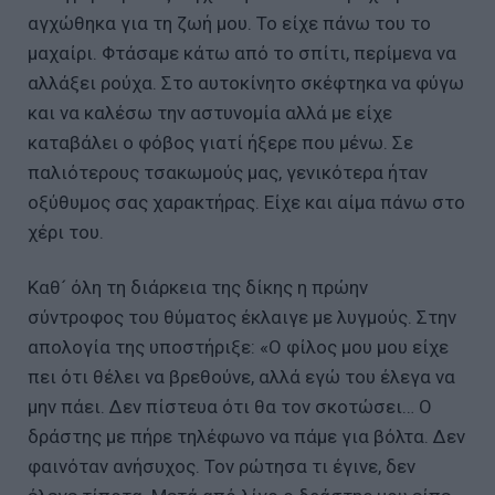
αγχώθηκα για τη ζωή μου. Το είχε πάνω του το
μαχαίρι. Φτάσαμε κάτω από το σπίτι, περίμενα να
αλλάξει ρούχα. Στο αυτοκίνητο σκέφτηκα να φύγω
και να καλέσω την αστυνομία αλλά με είχε
καταβάλει ο φόβος γιατί ήξερε που μένω. Σε
παλιότερους τσακωμούς μας, γενικότερα ήταν
οξύθυμος σας χαρακτήρας. Είχε και αίμα πάνω στο
χέρι του.
Καθ´ όλη τη διάρκεια της δίκης η πρώην
σύντροφος του θύματος έκλαιγε με λυγμούς. Στην
απολογία της υποστήριξε: «Ο φίλος μου μου είχε
πει ότι θέλει να βρεθούνε, αλλά εγώ του έλεγα να
μην πάει. Δεν πίστευα ότι θα τον σκοτώσει… Ο
δράστης με πήρε τηλέφωνο να πάμε για βόλτα. Δεν
φαινόταν ανήσυχος. Τον ρώτησα τι έγινε, δεν