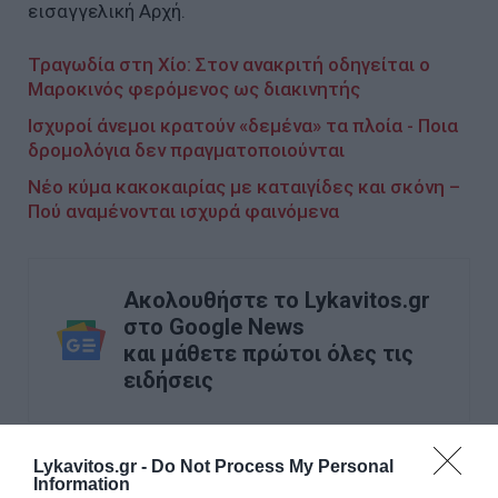
εισαγγελική Αρχή.
Τραγωδία στη Χίο: Στον ανακριτή οδηγείται ο
Μαροκινός φερόμενος ως διακινητής
Ισχυροί άνεμοι κρατούν «δεμένα» τα πλοία - Ποια
δρομολόγια δεν πραγματοποιούνται
Νέο κύμα κακοκαιρίας με καταιγίδες και σκόνη –
Πού αναμένονται ισχυρά φαινόμενα
Ακολουθήστε το Lykavitos.gr
στο Google News
και μάθετε πρώτοι όλες τις
ειδήσεις
Lykavitos.gr -
Do Not Process My Personal
Information
Ροή ειδήσεων