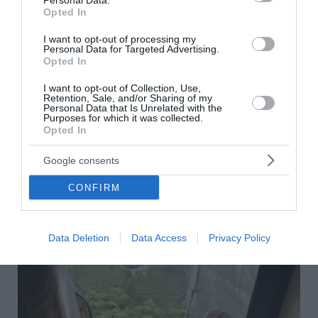
Personal Data.
Opted In
Πάνω από 100 κατοικίες με σοβαρές ζημιές στο Πόρτο
Γερμενό – Τι προβλέπεται για τις αποζημιώσεις
I want to opt-out of processing my
Personal Data for Targeted Advertising.
Opted In
Eurobank: Η ανθεκτικότητα της ελληνικής οικονομίας
διατηρείται παρά το γεωπολιτικό σοκ στη Μέση Ανατολή
I want to opt-out of Collection, Use,
Retention, Sale, and/or Sharing of my
Χατζηδάκης: «Ό,τι δεν αναρτάται δεν ισχύει» -
Personal Data that Is Unrelated with the
Purposes for which it was collected.
Υποχρεωτική ανάρτηση όλων των εγκυκλίων στο Δημόσιο
Opted In
ΟΛΕΣ ΟΙ ΕΙΔΗΣΕΙΣ →
Google consents
διαβάστε ακόμη
CONFIRM
Data Deletion
Data Access
Privacy Policy