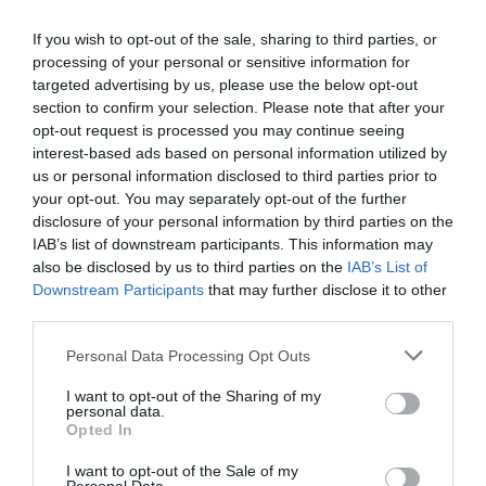
Έβελυν Μητροπούλου: Ασημένιο μετάλλιο στο Παγκόσμιο
If you wish to opt-out of the sale, sharing to third parties, or
Πρωτάθλημα Στίβου Κ20 με άλμα στα 6,44 μ.
processing of your personal or sensitive information for
targeted advertising by us, please use the below opt-out
Greek Mafia: Συνελήφθη στη Γερμανία βασικός εκτελεστής
section to confirm your selection. Please note that after your
της ομάδας του «Έντικ»
opt-out request is processed you may continue seeing
interest-based ads based on personal information utilized by
Μεγάλη έξοδος τουριστών από τους Ευζώνους –
us or personal information disclosed to third parties prior to
Αυξήθηκαν σημαντικά οι διελεύσεις τον Αύγουστο
your opt-out. You may separately opt-out of the further
disclosure of your personal information by third parties on the
myAGRO: Η νέα πλατφόρμα που αλλάζει τον τρόπο
IAB’s list of downstream participants. This information may
καταβολής των αγροτικών ενισχύσεων
also be disclosed by us to third parties on the
IAB’s List of
Downstream Participants
that may further disclose it to other
Σενάριο «βόμβα» με Ρόδρι: Θέλει Μπαρτσελόνα –
third parties.
Συνεχίζονται οι διαπραγματεύσεις με τη Σίτι
Please note that this website/app uses one or more Google
Personal Data Processing Opt Outs
services and may gather and store information including but
Ζέστη και ισχυροί βοριάδες συνθέτουν επικίνδυνο
not limited to your visit or usage behaviour. You may click to
I want to opt-out of the Sharing of my
σκηνικό για πυρκαγιές
personal data.
grant or deny consent to Google and its third-party tags to
Opted In
use your data for below specified purposes in below Google
Τουρκία, Σαουδική Αραβία και Πακιστάν ενισχύουν τη
consent section.
στρατιωτική τους συνεργασία
I want to opt-out of the Sale of my