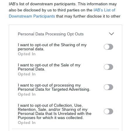
IAB’s list of downstream participants. This information may
περιοχές της Δυτικής Αττικής: Πόρτο Γερμενό, Ψάθα,
also be disclosed by us to third parties on the
IAB’s List of
οικισμούς στον κάμπο Μεγάρων...
Downstream Participants
that may further disclose it to other
10:29 | 08 Αυγούστου 2026
Ελλάδα
third parties.
Please note that this website/app uses one or more Google
Personal Data Processing Opt Outs
services and may gather and store information including but
not limited to your visit or usage behaviour. You may click to
I want to opt-out of the Sharing of my
personal data.
grant or deny consent to Google and its third-party tags to
Opted In
use your data for below specified purposes in below Google
consent section.
I want to opt-out of the Sale of my
Personal Data.
Opted In
I want to opt-out of processing my
Personal Data for Targeted Advertising.
Opted In
I want to opt-out of Collection, Use,
Retention, Sale, and/or Sharing of my
Personal Data that Is Unrelated with the
Purposes for which it was collected.
Opted In