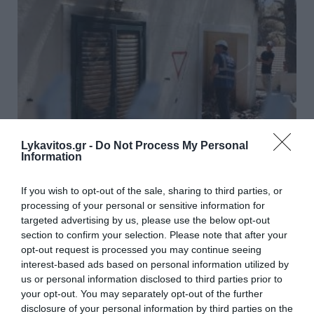
Lykavitos.gr -
Do Not Process My Personal
Information
Πόρτο Γερμενό: Σε εξέλιξη οι
If you wish to opt-out of the sale, sharing to third parties, or
εργασίες αποκατάστασης μετά
processing of your personal or sensitive information for
targeted advertising by us, please use the below opt-out
την καταστροφική πυρκαγιά –
section to confirm your selection. Please note that after your
Αυτοψίες για τις ζημιές
opt-out request is processed you may continue seeing
interest-based ads based on personal information utilized by
us or personal information disclosed to third parties prior to
Σε αγώνα δρόμου για την αποκατάσταση των
your opt-out. You may separately opt-out of the further
εκτεταμένων ζημιών που προκάλεσε η πύρινη
disclosure of your personal information by third parties on the
λαίλαπα σε δεκάδες οικίες και καλλιέργειες στις