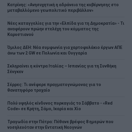
Κατρίνης: «Ανησυχητική η αδράνεια της κυβέρνησης στο
μεταβαλλόμενο γεωπολιτικό περιβάλλον»
Νέες καταγγελίες για την «Ελπίδα για τη Δημοκρατία» - Τι
αναφέρουν πρώην στελέχη του κόμματος της
Καρυστιανού
Όμιλος ΔΕΗ: Νέα συμφωνία για χαρτοφυλάκιο έργων ΑΠΕ
άνω των 2 GW σε Πολωνία και Ουγγαρία
Σκληραίνει η κόντρα Ιταλίας – Ισπανίας για τη Συνθήκη
Σένγκεν
Σέρρες: Τι ανέφερε πραγματογνώμονας για το
θανατηφόρο τροχαίο
Πολύ υψηλός κίνδυνος πυρκαγιάς το Σάββατο - «Red
Code» σε Κρήτη, Σάμο, Ικαρία και Χίο
Τραγωδία στην Πάτρα: Πέθανε βρέφος 8 ημερών που
νοσηλευόταν στην Εντατική Νεογνών