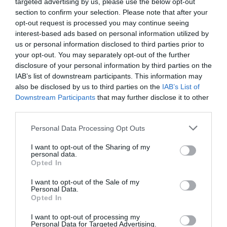
targeted advertising by us, please use the below opt-out
section to confirm your selection. Please note that after your
Πάνω από 100 κατοικίες με
opt-out request is processed you may continue seeing
σοβαρές ζημιές στο Πόρτο
interest-based ads based on personal information utilized by
us or personal information disclosed to third parties prior to
Γερμενό – Τι προβλέπεται για τις
your opt-out. You may separately opt-out of the further
αποζημιώσεις
disclosure of your personal information by third parties on the
IAB’s list of downstream participants. This information may
Εικόνες βιβλικής καταστροφής καταγράφονται στο
also be disclosed by us to third parties on the
IAB’s List of
Πόρτο Γερμενό μετά την πυρκαγιά που άφησε πίσω
Downstream Participants
that may further disclose it to other
third parties.
της δεκάδες κατεστραμμένες κατοικίες. Πολλά
σπίτια έχουν υποστεί ολοκληρωτικές ζημιές και
Please note that this website/app uses one or more Google
Personal Data Processing Opt Outs
κρίθηκαν επικίνδυνα για κα...
services and may gather and store information including but
12:45 | 07 Αυγούστου 2026
Ελλάδα
not limited to your visit or usage behaviour. You may click to
I want to opt-out of the Sharing of my
personal data.
grant or deny consent to Google and its third-party tags to
Opted In
use your data for below specified purposes in below Google
consent section.
I want to opt-out of the Sale of my
Personal Data.
Opted In
I want to opt-out of processing my
Personal Data for Targeted Advertising.