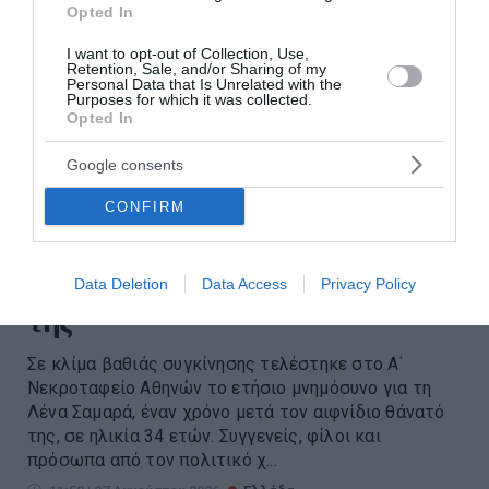
Opted In
I want to opt-out of Collection, Use,
Retention, Sale, and/or Sharing of my
Personal Data that Is Unrelated with the
Purposes for which it was collected.
Opted In
Google consents
CONFIRM
Συγκίνηση στο ετήσιο
μνημόσυνο της Λένας Σαμαρά –
Ένας χρόνος από την απώλειά
Data Deletion
Data Access
Privacy Policy
της
Σε κλίμα βαθιάς συγκίνησης τελέστηκε στο Α΄
Νεκροταφείο Αθηνών το ετήσιο μνημόσυνο για τη
Λένα Σαμαρά, έναν χρόνο μετά τον αιφνίδιο θάνατό
της, σε ηλικία 34 ετών. Συγγενείς, φίλοι και
πρόσωπα από τον πολιτικό χ...