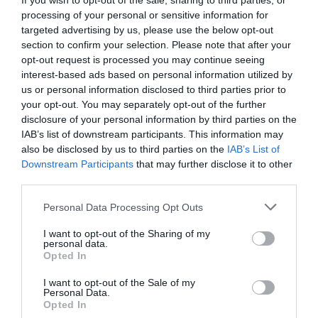
If you wish to opt-out of the sale, sharing to third parties, or
processing of your personal or sensitive information for
targeted advertising by us, please use the below opt-out
section to confirm your selection. Please note that after your
opt-out request is processed you may continue seeing
interest-based ads based on personal information utilized by
us or personal information disclosed to third parties prior to
your opt-out. You may separately opt-out of the further
disclosure of your personal information by third parties on the
IAB’s list of downstream participants. This information may
also be disclosed by us to third parties on the
IAB’s List of
Downstream Participants
that may further disclose it to other
third parties.
Please note that this website/app uses one or more Google
Personal Data Processing Opt Outs
Σαμοθράκη: Τραυματίστηκε στο
services and may gather and store information including but
not limited to your visit or usage behaviour. You may click to
I want to opt-out of the Sharing of my
κεφάλι 15χρονη στη Γριά Βάθρα -
personal data.
grant or deny consent to Google and its third-party tags to
Opted In
Επιχείρηση διάσωσης από την
use your data for below specified purposes in below Google
consent section.
Πυροσβεστική
I want to opt-out of the Sale of my
Personal Data.
Opted In
Επιχείρηση διάσωσης πραγματοποίησαν