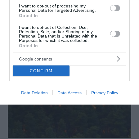
πυροσβέστες για 15χρονη που τραυματίστηκε στο
I want to opt-out of processing my
Personal Data for Targeted Advertising.
κεφάλι στη θέση Γριά Βάθρα της Σαμοθράκης. Το
Opted In
κέντρο επιχειρήσεων της Πυροσβεστικής
ενημερώθηκε το πρωί για το περιστατικό. ...
I want to opt-out of Collection, Use,
Retention, Sale, and/or Sharing of my
17:20 | 06 Αυγούστου 2026
Ελλάδα
Personal Data that Is Unrelated with the
Purposes for which it was collected.
Opted In
Google consents
CONFIRM
Data Deletion
Data Access
Privacy Policy