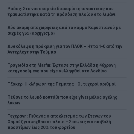
Ρόδος: Στο νοσοκομείο διακομίστηκε ναυτικός που
τραυματίστηκε κατά τη πρόσδεση πλοίου στο λιμάνι
Δύο ακόμη αποχωρήσεις από το κόμμα Καρυστιανού με
αιχμές για «αρχηγισμό»
Δυσκόλεψε η πρόκριση για τον ΠΑΟΚ – Ήττα 1-0 από την
Άντερλεχτ στην Τούμπα
Τραγωδία στη Marfin: Έφτασε στην Ελλάδα η 46χρονη
κατηγορούμενη που είχε συλληφθεί στο Λονδίνο
Τζόκερ: Η κλήρωση της Πέμπτης - Οι τυχεροί αριθμοί
Πέθανε το λευκό κουτάβι που είχε γίνει μέλος αγέλης
λύκων
Τεχεράνη: Πιθανός ο αποκλεισμός των Στενών του
Ορμούζ για «εχθρικά» πλοία – Σκέψεις για επιβολή
προστίμων έως 20% του φορτίου