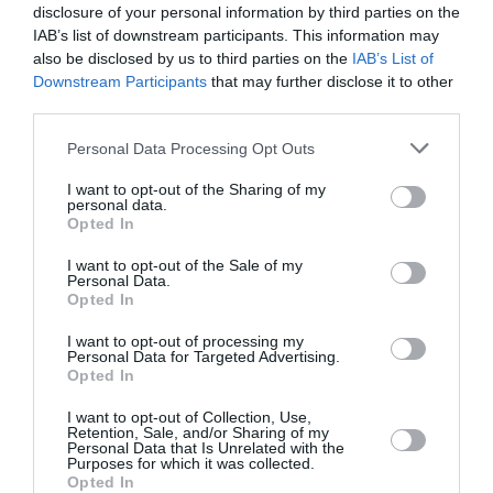
disclosure of your personal information by third parties on the
IAB’s list of downstream participants. This information may
Χακάν Φιντάν: Η λύση των δύο κρατών αποτελεί την
ιδανική επιλογή για την Κύπρο
also be disclosed by us to third parties on the
IAB’s List of
Downstream Participants
that may further disclose it to other
third parties.
Φωτιά σε χαμηλή βλάστηση στο Κορωπί Αττικής - Ήχησε
το 112, επιχειρούν εναέρια μέσα
Please note that this website/app uses one or more Google
Personal Data Processing Opt Outs
services and may gather and store information including but
Κλείνει τα 88 του χρόνια ο Ότο Ρεχάγκελ: Η ανάρτηση και
not limited to your visit or usage behaviour. You may click to
I want to opt-out of the Sharing of my
οι θερμές ευχές από την Εθνική Ελλάδος
personal data.
grant or deny consent to Google and its third-party tags to
Opted In
use your data for below specified purposes in below Google
Μοτζταμπά Χαμενεΐ: Στη δημοσιότητα το πρώτο βίντεο
consent section.
I want to opt-out of the Sale of my
που δείχνει ζωντανό τον Ανώτατο Ηγέτη του Ιράν
Personal Data.
Opted In
Σκέρτσος: «Στατιστική παγίδα» το ότι 7 στους 10 έχουν
καταθέσεις κάτω από 1.000 ευρώ
I want to opt-out of processing my
Personal Data for Targeted Advertising.
Opted In
August Holiday Exodus Peaks as More Than 129,000
Passengers Leave Attica Ports
I want to opt-out of Collection, Use,
Retention, Sale, and/or Sharing of my
Personal Data that Is Unrelated with the
ΟΛΕΣ ΟΙ ΕΙΔΗΣΕΙΣ →
Purposes for which it was collected.
Opted In