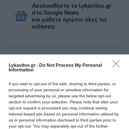
Ακολουθήστε το Lykavitos.gr
στο Google News
και μάθετε πρώτοι όλες τις
ειδήσεις
Ροή ειδήσεων
Lykavitos.gr -
Do Not Process My Personal
Κοντογεώργης: «Η ΔΕΘ θα είναι προεκλογική, αλλά όχι
Information
παροχολογική» - Τι είπε για τη 13η σύνταξη
If you wish to opt-out of the sale, sharing to third parties, or
Παρέμβαση της ΥΠΑ για το ελικόπτερο που «πάρκαρε»
στο Σαρακήνικο Μήλου
processing of your personal or sensitive information for
targeted advertising by us, please use the below opt-out
section to confirm your selection. Please note that after your
Θεσσαλονίκη: Διευρυμένο ωράριο για επίσκεψη στον
Λευκό Πύργο
opt-out request is processed you may continue seeing
interest-based ads based on personal information utilized by
us or personal information disclosed to third parties prior to
Ο Νετανιάχου απορρίπτει το ειρηνευτικό σχέδιο των ΗΠΑ
για τη Γάζα και ζητά τον αφοπλισμό της Χαμάς
your opt-out. You may separately opt-out of the further