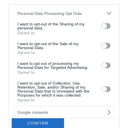
third parties.
διαβάστε ακόμη
Please note that this website/app uses one or more Google
Personal Data Processing Opt Outs
services and may gather and store information including but
not limited to your visit or usage behaviour. You may click to
I want to opt-out of the Sharing of my
personal data.
grant or deny consent to Google and its third-party tags to
Opted In
use your data for below specified purposes in below Google
consent section.
I want to opt-out of the Sale of my
Personal Data.
Opted In
I want to opt-out of processing my
Personal Data for Targeted Advertising.
Opted In
I want to opt-out of Collection, Use,
Retention, Sale, and/or Sharing of my
Personal Data that Is Unrelated with the
Purposes for which it was collected.
Opted In
Πυρκαγιά σε χαμηλή βλάστηση στο
Google consents
Μαρκόπουλο Αττικής
CONFIRM