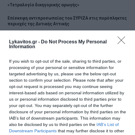
«Τετραλογία δικηγορικής αρωγής»
Επίσκεψη αντιπροσωπείας του ΣΥΡΙΖΑ στις πυρόπληκτες
περιοχές της Δυτικής Αττικής
Χαλκίδα: Ανασύρθηκε χωρίς τις αισθήσεις του άνδρας
Lykavitos.gr -
Do Not Process My Personal
από την θάλασσα
Information
Στρατηγική επένδυση του EFA GROUP στη Fractal για την
If you wish to opt-out of the sale, sharing to third parties, or
ανάπτυξη προηγμένων αμυντικών τεχνολογιών σε Ελλάδα
και Κύπρο
processing of your personal or sensitive information for
targeted advertising by us, please use the below opt-out
section to confirm your selection. Please note that after your
Πυρκαγιά σε χαμηλή βλάστηση στο Μαρκόπουλο Αττικής
opt-out request is processed you may continue seeing
interest-based ads based on personal information utilized by
Τουρκία: «Η αμυντική συμφωνία με Σαουδική Αραβία και
us or personal information disclosed to third parties prior to
Πακιστάν δεν στοχεύει κάποια συγκεκριμένη χώρα»
your opt-out. You may separately opt-out of the further
disclosure of your personal information by third parties on the
Τι έχει αλλάξει σε Πυροσβεστική και Πολιτική Προστασία
IAB’s list of downstream participants. This information may
τα τελευταία χρόνια
also be disclosed by us to third parties on the
IAB’s List of
Downstream Participants
that may further disclose it to other
ΟΛΕΣ ΟΙ ΕΙΔΗΣΕΙΣ →