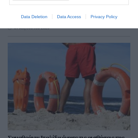
Φωτιά εκδηλώθηκε το απόγευμα σε έκταση με χαμηλή
βλάστηση στο Μαρκόπουλο Μεσογαίας στην Αττική.
Σύμφωνα με την Πυροσβεστική, η πυρκαγιά ξέσπασε
Data Deletion
Data Access
Privacy Policy
περίπου στις 16:30. Για την κα...
07 Αυγούστου 2026
Σαμοθράκη: Ιταλίδα έχασε τις αισθήσεις της