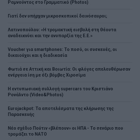
Ραμνούντος στο Γραμματικό (Photos)
Γιατί δεν υπήρχαν μικροσκοπικοί δεινόσαυροι;
Λατινοπούλου: «Η τρομακτική εισβολή στη Θέουτα
αναδεικνύει και την ανυπαρξία της Ε.Ε.»
Voucher για smartphones: Το ποσό, οι συσκευές, οι
δικαιούχοι και η διαδικασία
Φωτιά σε Αττική και Βοιωτία: Οι φλόγες απελευθέρωσαν
ενέργεια ίση με έξι βόμβες Χιροσίμα
H εντυπωσιακή συλλογή supercars του Κριστιάνο
Ρονάλντο (Video&Photos)
Eurojackpot: Τα αποτελέσματα της κλήρωσης της
Παρασκευής
Νέο σχέδιο Πούτιν «βλέπουν» οι ΗΠΑ - Το σενάριο που
τρομάζει το ΝΑΤΟ