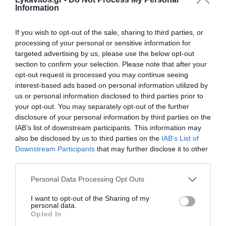
Information
If you wish to opt-out of the sale, sharing to third parties, or
processing of your personal or sensitive information for
targeted advertising by us, please use the below opt-out
section to confirm your selection. Please note that after your
opt-out request is processed you may continue seeing
interest-based ads based on personal information utilized by
us or personal information disclosed to third parties prior to
your opt-out. You may separately opt-out of the further
disclosure of your personal information by third parties on the
IAB’s list of downstream participants. This information may
Πυρκαγιά σε χαμηλή βλάστηση στο
also be disclosed by us to third parties on the
IAB’s List of
Μαρκόπουλο Αττικής
Downstream Participants
that may further disclose it to other
third parties.
Φωτιά εκδηλώθηκε το απόγευμα σε έκταση με χαμηλή
Please note that this website/app uses one or more Google
βλάστηση στο Μαρκόπουλο Μεσογαίας στην Αττική.
Personal Data Processing Opt Outs
services and may gather and store information including but
Σύμφωνα με την Πυροσβεστική, η πυρκαγιά ξέσπασε
not limited to your visit or usage behaviour. You may click to
I want to opt-out of the Sharing of my
περίπου στις 16:30. Για την κα...
personal data.
grant or deny consent to Google and its third-party tags to
Opted In
07 Αυγούστου 2026
use your data for below specified purposes in below Google