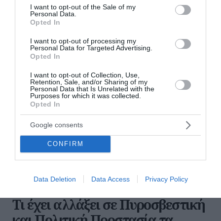
consent section.
I want to opt-out of the Sale of my
Personal Data.
διαβάστε επίσης
Opted In
περισσότερες ειδήσεις από το lykavitos.gr
I want to opt-out of processing my
Personal Data for Targeted Advertising.
Opted In
I want to opt-out of Collection, Use,
Retention, Sale, and/or Sharing of my
Personal Data that Is Unrelated with the
Purposes for which it was collected.
Opted In
Google consents
CONFIRM
Data Deletion
Data Access
Privacy Policy
Τι έχει αλλάξει σε Πυροσβεστική
και Πολιτική Προστασία τα