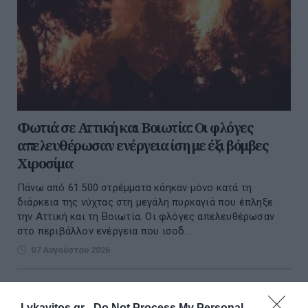
Φωτιά σε Αττική και Βοιωτία: Οι φλόγες
απελευθέρωσαν ενέργεια ίση με έξι βόμβες
Χιροσίμα
Πάνω από 61.500 στρέμματα κάηκαν μόνο κατά τη
διάρκεια της νύχτας στη μεγάλη πυρκαγιά που έπληξε
την Αττική και τη Βοιωτία. Οι φλόγες απελευθέρωσαν
στο περιβάλλον ενέργεια που ισοδ...
07 Αυγούστου 2026
Lykavitos.gr -
Do Not Process My Personal