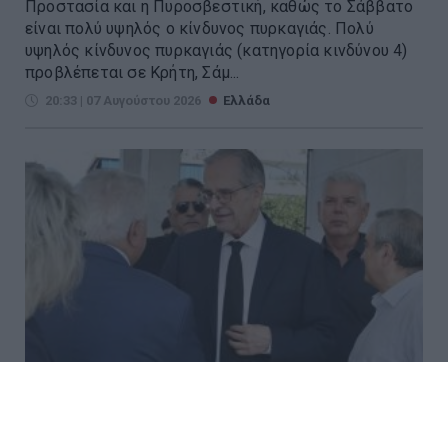
Προστασία και η Πυροσβεστική, καθώς το Σάββατο
είναι πολύ υψηλός ο κίνδυνος πυρκαγιάς. Πολύ
υψηλός κίνδυνος πυρκαγιάς (κατηγορία κινδύνου 4)
προβλέπεται σε Κρήτη, Σάμ...
20:33 | 07 Αυγούστου 2026
Ελλάδα