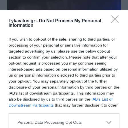
Lykavitos.gr -
Do Not Process My Personal
Information
If you wish to opt-out of the sale, sharing to third parties, or
processing of your personal or sensitive information for
targeted advertising by us, please use the below opt-out
section to confirm your selection. Please note that after your
opt-out request is processed you may continue seeing
interest-based ads based on personal information utilized by
us or personal information disclosed to third parties prior to
Σοβαρό τροχαίο στο Λαγονήσι: Μηχανή της
your opt-out. You may separately opt-out of the further
disclosure of your personal information by third parties on the
ΔΙΑΣ συγκρούστηκε με αυτοκίνητο – Δύο
IAB’s list of downstream participants. This information may
αστυνομικοί τραυματίες
also be disclosed by us to third parties on the
IAB’s List of
Downstream Participants
that may further disclose it to other
Δύο αστυνομικοί της ομάδας ΔΙΑΣ τραυματίστηκαν όταν
third parties.
η μηχανή στην οποία επέβαιναν συγκρούστηκε με
αυτοκίνητο στη λεωφόρο Αθηνών-Σουνίου, στο
Please note that this website/app uses one or more Google
Personal Data Processing Opt Outs
Λαγονήσι. Ο οδηγός του οχήματος φέρε...
services and may gather and store information including but