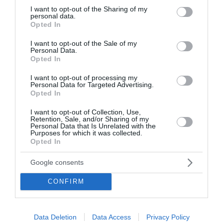
09 Αυγούστου 2026
not limited to your visit or usage behaviour. You may click to
I want to opt-out of the Sharing of my
personal data.
grant or deny consent to Google and its third-party tags to
Opted In
use your data for below specified purposes in below Google
consent section.
I want to opt-out of the Sale of my
Personal Data.
Opted In
I want to opt-out of processing my
Personal Data for Targeted Advertising.
Opted In
I want to opt-out of Collection, Use,
Retention, Sale, and/or Sharing of my
Personal Data that Is Unrelated with the
Purposes for which it was collected.
Opted In
Google consents
CONFIRM
Καιρός: «Καμίνι» η χώρα με έως 39°C – Άνεμοι
έως 7 μποφόρ και υψηλός κίνδυνος πυρκαγιάς
Σε αυξημένη ετοιμότητα βρίσκονται οι Αρχές, καθώς
Data Deletion
Data Access
Privacy Policy