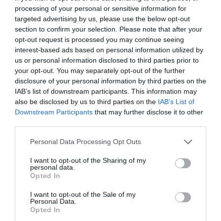
processing of your personal or sensitive information for
Συναγερμός σήμανε στο Ηράκλειο το μεσημέρι της
targeted advertising by us, please use the below opt-out
Τετάρτης, μετά από έκρηξη που σημειώθηκε σε
section to confirm your selection. Please note that after your
συνεργείο αυτοκινήτων στην περιοχή της Θερίσου.
opt-out request is processed you may continue seeing
Στο σημείο επικράτησε μεγάλη αναστάτωση, ενώ
interest-based ads based on personal information utilized by
us or personal information disclosed to third parties prior to
άμεσα κινητοποιήθηκαν οι Α...
your opt-out. You may separately opt-out of the further
13:45 | 05 Αυγούστου 2026
Ελλάδα
disclosure of your personal information by third parties on the
IAB’s list of downstream participants. This information may
also be disclosed by us to third parties on the
IAB’s List of
Downstream Participants
that may further disclose it to other
third parties.
Please note that this website/app uses one or more Google
Personal Data Processing Opt Outs
services and may gather and store information including but
not limited to your visit or usage behaviour. You may click to
I want to opt-out of the Sharing of my
personal data.
grant or deny consent to Google and its third-party tags to
Opted In
use your data for below specified purposes in below Google
consent section.
I want to opt-out of the Sale of my
Personal Data.
Opted In