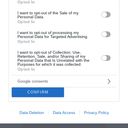
Opted In
πρόεδρος της ΠΟΕΔΗΝ, Μιχάλης Γιαννάκος.
use your data for below specified purposes in below Google
Σύμφωνα με την καταγγελία, η επίθ...
consent section.
I want to opt-out of the Sale of my
Personal Data.
13:25 | 09 Αυγούστου 2026
Ελλάδα
Opted In
I want to opt-out of processing my
Personal Data for Targeted Advertising.
Opted In
I want to opt-out of Collection, Use,
Retention, Sale, and/or Sharing of my
Personal Data that Is Unrelated with the
Purposes for which it was collected.
Opted In
Google consents
CONFIRM
Data Deletion
Data Access
Privacy Policy