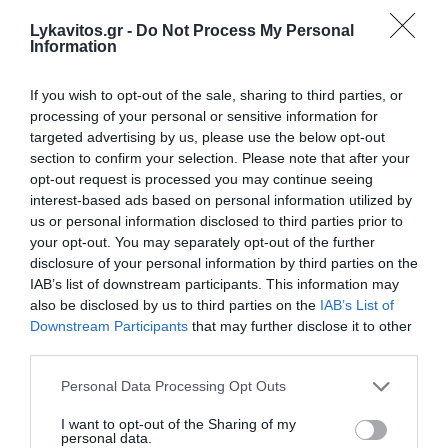
Lykavitos.gr -
Do Not Process My Personal
Information
If you wish to opt-out of the sale, sharing to third parties, or
processing of your personal or sensitive information for
targeted advertising by us, please use the below opt-out
section to confirm your selection. Please note that after your
opt-out request is processed you may continue seeing
interest-based ads based on personal information utilized by
Ερυθρός Σταυρός: Άγριος
us or personal information disclosed to third parties prior to
your opt-out. You may separately opt-out of the further
ξυλοδαρμός νοσηλεύτριας από
disclosure of your personal information by third parties on the
ασθενή στα Επείγοντα – «Την
IAB’s list of downstream participants. This information may
also be disclosed by us to third parties on the
IAB’s List of
έπιασε από τα μαλλιά και τη
Downstream Participants
that may further disclose it to other
χτυπούσε»
third parties.
Please note that this website/app uses one or more Google
Personal Data Processing Opt Outs
Ένα περιστατικό άγριου ξυλοδαρμού ειδικευόμενης
services and may gather and store information including but
νοσηλεύτριας από ασθενή στα Επείγοντα του
not limited to your visit or usage behaviour. You may click to
I want to opt-out of the Sharing of my
νοσοκομείου «Ερυθρός Σταυρός», κατήγγειλε ο
personal data.
grant or deny consent to Google and its third-party tags to