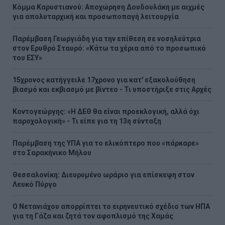
Κόμμα Καρυστιανού: Αποχώρηση Δουδουλάκη με αιχμές
για απολυταρχική και προσωποπαγή λειτουργία
Παρέμβαση Γεωργιάδη για την επίθεση σε νοσηλεύτρια
στον Ερυθρό Σταυρό: «Κάτω τα χέρια από το προσωπικό
του ΕΣΥ»
15χρονος κατήγγειλε 17χρονο για κατ' εξακολούθηση
βιασμό και εκβιασμό με βίντεο - Τι υποστήριξε στις Αρχές
Κοντογεώργης: «Η ΔΕΘ θα είναι προεκλογική, αλλά όχι
παροχολογική» - Τι είπε για τη 13η σύνταξη
Παρέμβαση της ΥΠΑ για το ελικόπτερο που «πάρκαρε»
στο Σαρακήνικο Μήλου
Θεσσαλονίκη: Διευρυμένο ωράριο για επίσκεψη στον
Λευκό Πύργο
Ο Νετανιάχου απορρίπτει το ειρηνευτικό σχέδιο των ΗΠΑ
για τη Γάζα και ζητά τον αφοπλισμό της Χαμάς