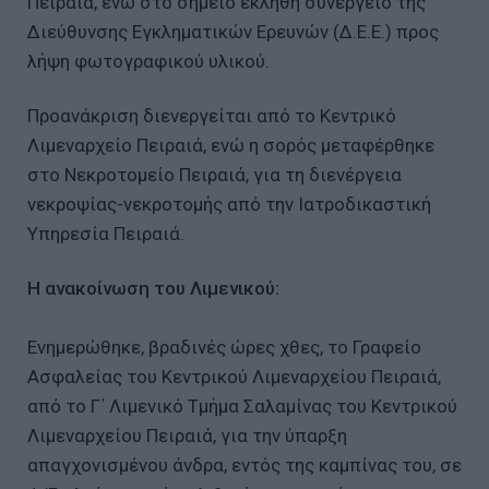
Πειραιά, ενώ στο σημείο εκλήθη συνεργείο της
Διεύθυνσης Εγκληματικών Ερευνών (Δ.Ε.Ε.) προς
λήψη φωτογραφικού υλικού.
Προανάκριση διενεργείται από το Κεντρικό
Λιμεναρχείο Πειραιά, ενώ η σορός μεταφέρθηκε
στο Νεκροτομείο Πειραιά, για τη διενέργεια
νεκροψίας-νεκροτομής από την Ιατροδικαστική
Υπηρεσία Πειραιά.
Η ανακοίνωση του Λιμενικού:
Ενημερώθηκε, βραδινές ώρες χθες, το Γραφείο
Ασφαλείας του Κεντρικού Λιμεναρχείου Πειραιά,
από το Γ΄ Λιμενικό Τμήμα Σαλαμίνας του Κεντρικού
Λιμεναρχείου Πειραιά, για την ύπαρξη
απαγχονισμένου άνδρα, εντός της καμπίνας του, σε