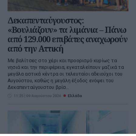
Δεκαπενταύγουστος:
«Βουλιάζουν» τα λιμάνια – Πάνω
από 129.000 επιβάτες αναχωρούν
από την Αττική
Με βαλίτσες στο χέρι και προορισμό κυρίως τα
νησιά και την περιφέρεια, εγκαταλείπουν μαζικά τα
μεγάλα αστικά κέντρα οι τελευταίοι αδειούχοι του
Αυγούστου, καθώς η μεγάλη έξοδος ενόψει του
Δεκαπενταύγουστου βρίσ...
11:25 | 09 Αυγούστου 2026
Ελλάδα