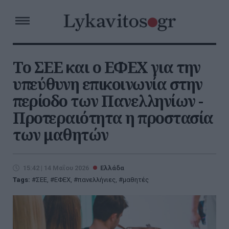
Το ΣΕΕ και ο ΕΦΕΧ για την
υπεύθυνη επικοινωνία στην
περίοδο των Πανελληνίων -
Προτεραιότητα η προστασία
των μαθητών
15:42 | 14 Μαΐου 2026
Ελλάδα
Tags:
ΣΕΕ
,
ΕΦΕΧ
,
πανελλήνιες
,
μαθητές