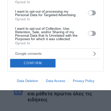
Opted In
παραβάσεων και τη διασφάλιση ποιοτικής και
I want to opt-out of processing my
αξιόπιστης επικοινωνίας».
Personal Data for Targeted Advertising.
Opted In
Άνω Λιόσια: Επίθεση 80 Ρομά σε αστυνομικούς –
I want to opt-out of Collection, Use,
Τραυματίστηκε ένας άνδρας της ΔΙΑΣ
Retention, Sale, and/or Sharing of my
Personal Data that Is Unrelated with the
Τεχνητή Νοημοσύνη στα σχολεία - Αυστηρές
Purposes for which it was collected.
δικλείδες προστασίας για τους μαθητές
Opted In
Μερτς σε Μητσοτάκη: «Συγχαρητήρια στον
Google consents
ελληνικό λαό – Η Ελλάδα στέκεται πλέον στις
δικές της δυνάμεις»
CONFIRM
Data Deletion
Data Access
Privacy Policy
Ακολουθήστε το Lykavitos.gr
στο Google News
και μάθετε πρώτοι όλες τις
ειδήσεις