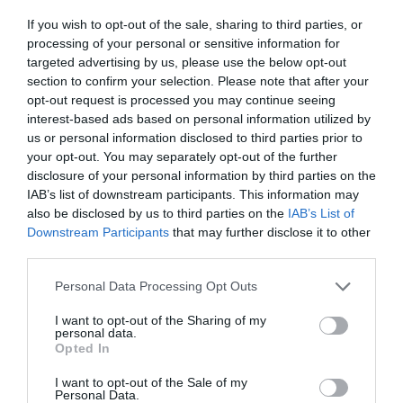
προϊόντος συνδέεται με την επιτυχία στις
If you wish to opt-out of the sale, sharing to third parties, or
εξετάσεις.
processing of your personal or sensitive information for
targeted advertising by us, please use the below opt-out
section to confirm your selection. Please note that after your
Το ΣΕΕ και o ΕΦΕΧ απευθύνουν κοινή έκκληση προς
opt-out request is processed you may continue seeing
όλους τους διαφημιζόμενους να επιδείξουν
interest-based ads based on personal information utilized by
αυξημένη υπευθυνότητα κατά τη διάρκεια των
us or personal information disclosed to third parties prior to
your opt-out. You may separately opt-out of the further
Πανελληνίων. Η προστασία των μαθητών και των
disclosure of your personal information by third parties on the
οικογενειών τους από παραπλανητικά ή πιεστικά
IAB’s list of downstream participants. This information may
μηνύματα αποτελεί προτεραιότητα και βασική
also be disclosed by us to third parties on the
IAB’s List of
προϋπόθεση για τη διατήρηση της αξιοπιστίας
Downstream Participants
that may further disclose it to other
third parties.
της αγοράς.
Please note that this website/app uses one or more Google
Personal Data Processing Opt Outs
Η συμμόρφωση με το ισχύον πλαίσιο δεν είναι
services and may gather and store information including but
not limited to your visit or usage behaviour. You may click to
I want to opt-out of the Sharing of my
μόνο νομική υποχρέωση, αλλά και ουσιαστική
personal data.
grant or deny consent to Google and its third-party tags to
ένδειξη κοινωνικής ευθύνης. Η παρακολούθηση
Opted In
use your data for below specified purposes in below Google
της διαφημιστικής δραστηριότητας θα συνεχιστεί
consent section.
I want to opt-out of the Sale of my
Personal Data.
με στόχο την άμεση αντιμετώπιση πιθανών