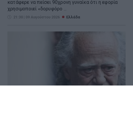
κατάφερε να πείσει 90χρονη γυναίκα ότι η εφορία
χρησιμοποιεί «δορυφόρο ...
21:30 | 09 Αυγούστου 2026
Ελλάδα
Έφυγε από τη ζωή στα 74 του ο