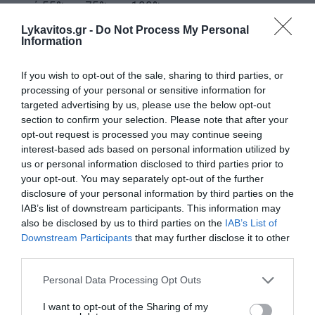
από 55% σε 75% και 100%.
Lykavitos.gr -
Do Not Process My Personal
12. Αύξηση φόρου επιχειρήσεων από το 26% στο
Information
29%.
If you wish to opt-out of the sale, sharing to third parties, or
processing of your personal or sensitive information for
13. Φορολόγηση μερισμάτων 10%.
targeted advertising by us, please use the below opt-out
section to confirm your selection. Please note that after your
14. Αύξηση συντελεστή φόρου πολυτελούς
opt-out request is processed you may continue seeing
διαβίωσης από 10% σε 13%.
interest-based ads based on personal information utilized by
us or personal information disclosed to third parties prior to
your opt-out. You may separately opt-out of the further
15. Κατάργηση του μειωμένου ΕΦΚ για τα ποτά στα
disclosure of your personal information by third parties on the
Δωδεκάνησα
IAB’s list of downstream participants. This information may
also be disclosed by us to third parties on the
IAB’s List of
16. Επιβολή φόρου 10% στη συνδρομητική
Downstream Participants
that may further disclose it to other
third parties.
τηλεόραση.
Please note that this website/app uses one or more Google
Personal Data Processing Opt Outs
17. Φόρος 5% σε σταθερή τηλεφωνία και
services and may gather and store information including but
not limited to your visit or usage behaviour. You may click to
I want to opt-out of the Sharing of my
διαδίκτυο.