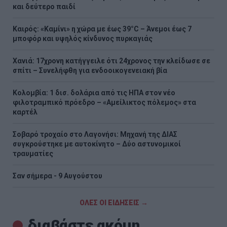
και δεύτερο παιδί
Καιρός: «Καμίνι» η χώρα με έως 39°C – Άνεμοι έως 7
μποφόρ και υψηλός κίνδυνος πυρκαγιάς
Χανιά: 17χρονη κατήγγειλε ότι 24χρονος την κλείδωσε σε
σπίτι – Συνελήφθη για ενδοοικογενειακή βία
Κολομβία: 1 δισ. δολάρια από τις ΗΠΑ στον νέο
φιλοτραμπικό πρόεδρο – «Αμείλικτος πόλεμος» στα
καρτέλ
Σοβαρό τροχαίο στο Λαγονήσι: Μηχανή της ΔΙΑΣ
συγκρούστηκε με αυτοκίνητο – Δύο αστυνομικοί
τραυματίες
Σαν σήμερα - 9 Αυγούστου
ΟΛΕΣ ΟΙ ΕΙΔΗΣΕΙΣ →
διαβάστε ακόμη