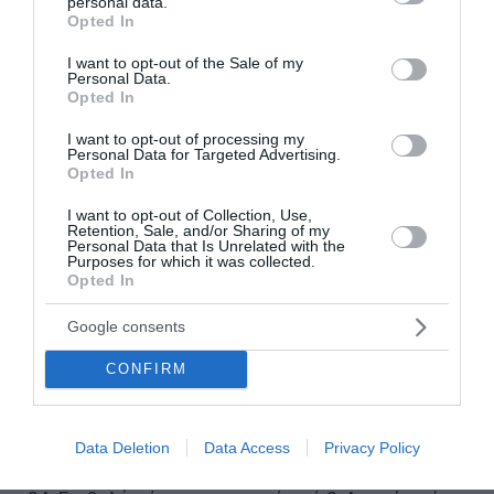
personal data.
grant or deny consent to Google and its third-party tags to
Opted In
use your data for below specified purposes in below Google
18. Αύξηση φόρου στην μπύρα.
consent section.
I want to opt-out of the Sale of my
Personal Data.
Opted In
19. Αύξηση φόρου στο κρασί κατά 20 ευρώ ανά
100 λίτρα.
I want to opt-out of processing my
Personal Data for Targeted Advertising.
Opted In
20. Επιβολή ΕΦΚ σε ηλεκτρονικό τσιγάρο και
I want to opt-out of Collection, Use,
καπνό.
Retention, Sale, and/or Sharing of my
Personal Data that Is Unrelated with the
Purposes for which it was collected.
21. Αύξηση φόρου σε αμόλυβδη, πετρέλαιο και
Opted In
υγραέριο.
Google consents
22. Επιβολή φόρου διαμονής 0,50-4,00 ευρώ ανά
CONFIRM
διανυκτέρευση στα καταλύματα
23. Επιβολή φόρου στις βραχυχρόνιες μισθώσεις.
Data Deletion
Data Access
Privacy Policy