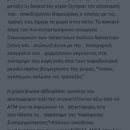
μεταξύ οι δανειστές είχαν ζητήσει την αποπομπή
του... ανεκδιήγητου Βαρουφάκη, ο οποίος με τις...
τρέλες του, έφερε τη χώρα στον πάτο. Το κύκνειο
άσμα του πιο καταστροφικού υπουργού
Οικονομικών των τελευταίων πολλών δεκαετιών
(ίσως και... αιώνων) έγινε με την... πανηγυρική
αναγγελία του... χαρμόσυνου γεγονότος στη
σύντροφο του, κόρη ενός από τους παραδοσιακά
μεγαλύτερους βιομηχάνους της χώρας, ""ουάου,
αγάπη μου, έκλεισα τις τράπεζες".
Η χώρα βίωσε εβδομάδες αγωνίας και
εκατομμύρια πολίτες συνωστίζονταν έξω από τα
ΑΤΜ για να σηκώσουν το... εξηντάευρο, που
αποτέλεσε το... παράσημο της "περήφανης
διαπραγμάτευσης"! Κάποιοι ανεύθυνοι