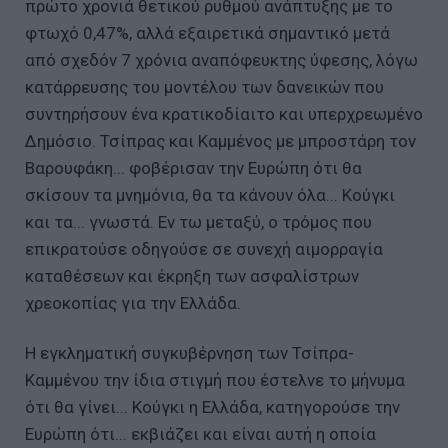
πρώτο χρονιά θετικού ρυθμού ανάπτυξης με το
φτωχό 0,47%, αλλά εξαιρετικά σημαντικό μετά
από σχεδόν 7 χρόνια αναπόφευκτης ύφεσης, λόγω
κατάρρευσης του μοντέλου των δανεικών που
συντηρήσουν ένα κρατικοδίαιτο και υπερχρεωμένο
Δημόσιο. Τσίπρας και Καμμένος με μπροστάρη τον
Βαρουφάκη... φοβέρισαν την Ευρώπη ότι θα
σκίσουν τα μνημόνια, θα τα κάνουν όλα... Κούγκι
και τα... γνωστά. Εν τω μεταξύ, ο τρόμος που
επικρατούσε οδηγούσε σε συνεχή αιμορραγία
καταθέσεων και έκρηξη των ασφαλίστρων
χρεοκοπίας για την Ελλάδα.
Η εγκληματική συγκυβέρνηση των Τσίπρα-
Καμμένου την ίδια στιγμή που έστελνε το μήνυμα
ότι θα γίνει... Κούγκι η Ελλάδα, κατηγορούσε την
Ευρώπη ότι... εκβιάζει και είναι αυτή η οποία