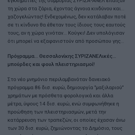
εγκληματίες της συμμορίας ΣΥΡΙΖΑ-ΑΝΕΛ έπαιξαν
τη χώρα στα ζάρια, έχοντας άγνοια κινδύνου και...
χαζογελώντας! Ενδεχομένως, δεν κατάλαβαν ποτέ
σε τι κίνδυνο θα έθεταν τους ίδιους τους εαυτούς
τους, αν η χώρα γινόταν... Κούγκι! Δεν υπολόγισαν
ότι μπορεί να εξαφανιστούν από προσώπου γης...
Πρόγραμμα... Θεσσαλονίκης ΣΥΡΙΖΑΝΕΛικές...
μπούρδες και φουλ πλειστηριασμοί!
Στο νέο μνημόνιο περιλαμβανόταν δανειακό
πρόγραμμα 86 δισ. ευρώ, δημιουργία "μαξιλαριού"
χρημάτων με πρόσθετα φορολογικά και άλλα
μέτρα, ύψους 14 δισ. ευρώ, ενώ συμφωνήθηκε η
προώθηση των πλειστηριασμών, μετά την
κατάρρευση των τραπεζών, οι οποίες έχασαν άνω
των 30 δισ. ευρώ, ζημιώνοντας το Δημόσιο, τους