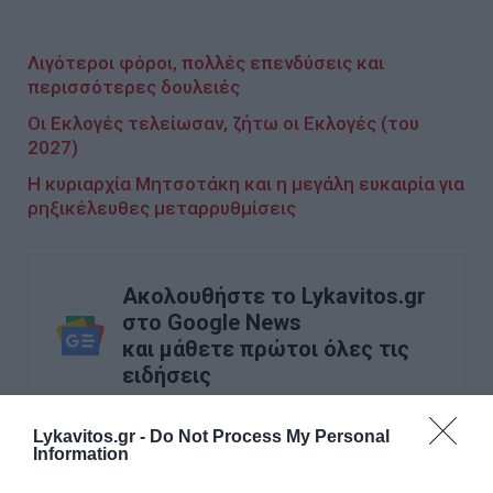
Λιγότεροι φόροι, πολλές επενδύσεις και
περισσότερες δουλειές
Οι Εκλογές τελείωσαν, ζήτω οι Εκλογές (του
2027)
Η κυριαρχία Μητσοτάκη και η μεγάλη ευκαιρία για
ρηξικέλευθες μεταρρυθμίσεις
Ακολουθήστε το Lykavitos.gr
στο Google News
και μάθετε πρώτοι όλες τις
ειδήσεις
Lykavitos.gr -
Do Not Process My Personal
Information
Ροή ειδήσεων