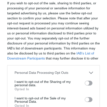
If you wish to opt-out of the sale, sharing to third parties, or
Πώς το πράσινο τσάι μπορεί να υποστηρίξει την υγεία
processing of your personal or sensitive information for
του ήπατος
targeted advertising by us, please use the below opt-out
section to confirm your selection. Please note that after your
Υψηλή χοληστερίνη: Οι τροφές που πρέπει να
opt-out request is processed you may continue seeing
αποφεύγουμε
interest-based ads based on personal information utilized by
us or personal information disclosed to third parties prior to
Σύλληψη γυναίκας για την φωτιά στη Σκύρο
your opt-out. You may separately opt-out of the further
disclosure of your personal information by third parties on the
Ρόδος: Στο νοσοκομείο διακομίστηκε ναυτικός που
IAB’s list of downstream participants. This information may
τραυματίστηκε κατά τη πρόσδεση πλοίου στο λιμάνι
also be disclosed by us to third parties on the
IAB’s List of
Downstream Participants
that may further disclose it to other
Δύο ακόμη αποχωρήσεις από το κόμμα Καρυστιανού με
third parties.
αιχμές για «αρχηγισμό»
Please note that this website/app uses one or more Google
Personal Data Processing Opt Outs
services and may gather and store information including but
Δυσκόλεψε η πρόκριση για τον ΠΑΟΚ – Ήττα 1-0 από την
not limited to your visit or usage behaviour. You may click to
I want to opt-out of the Sharing of my
Άντερλεχτ στην Τούμπα
personal data.
grant or deny consent to Google and its third-party tags to
Opted In
use your data for below specified purposes in below Google
Τραγωδία στη Marfin: Έφτασε στην Ελλάδα η 46χρονη
consent section.
κατηγορούμενη που είχε συλληφθεί στο Λονδίνο
I want to opt-out of the Sale of my
Personal Data.
Opted In