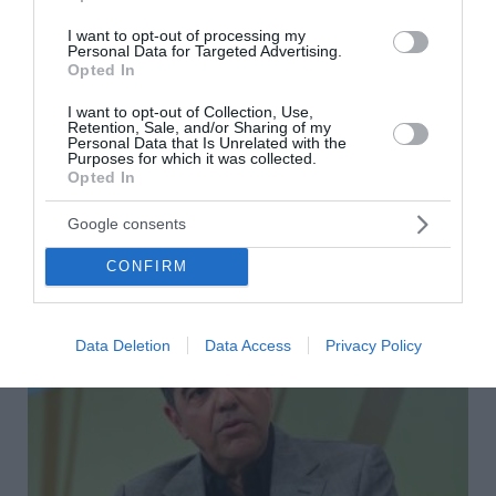
Τζόκερ: Η κλήρωση της Πέμπτης - Οι τυχεροί αριθμοί
I want to opt-out of processing my
Personal Data for Targeted Advertising.
Πέθανε το λευκό κουτάβι που είχε γίνει μέλος αγέλης
Opted In
λύκων
I want to opt-out of Collection, Use,
Τεχεράνη: Πιθανός ο αποκλεισμός των Στενών του
Retention, Sale, and/or Sharing of my
Personal Data that Is Unrelated with the
Ορμούζ για «εχθρικά» πλοία – Σκέψεις για επιβολή
Purposes for which it was collected.
προστίμων έως 20% του φορτίου
Opted In
Google consents
ΟΛΕΣ ΟΙ ΕΙΔΗΣΕΙΣ →
διαβάστε ακόμη
CONFIRM
Data Deletion
Data Access
Privacy Policy