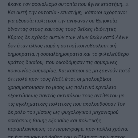
έκανε τον σοσιαλισμό ουτοπία που έγινε επιστήμη...».
Και αυτή την ουτοπία - επιστήμη, κάποιοι αχόρταγοι
για εξουσία πολιτικοί την ανήγαγαν σε θρησκεία,
δίνοντας στους εαυτούς τους θεϊκές ιδιότητες
Κύριος δε εχθρός αυτών των νέων θεών κατά Λένιν
δεν ήταν άλλος παρά η αστική κοινοβουλευτική
δημοκρατία, η σοσιαλδημοκρατία και το φιλελεύθερο
κράτος δικαίου, που οικοδόμησαν τις σημερινές
κοινωνίες ευημερίας. Και κάποιοι ας μη ξεχνούν ποτέ
ότι πολύ πριν τους Ναζί, έτσι, οι μπολσεβίκοι
χρησιμοποίησαν το μίσος ως πολιτικό εργαλείο
εξοντώσεως παντός αντιπάλου τους αντίθετου με
τις εγκληματικές πολιτικές που ακολουθούσαν Τον
δε ρόλο του μίσους ως ψυχολογικού μηχανισμού
ασκήσεως βίαιης εξουσίας και πολιτικής
παραπλανήσεως τον περιέγραφε, πριν πολλά χρόνια,
σε ένα σημαντικό άρθρο του, ο Έλληνας, αείμνηστος,