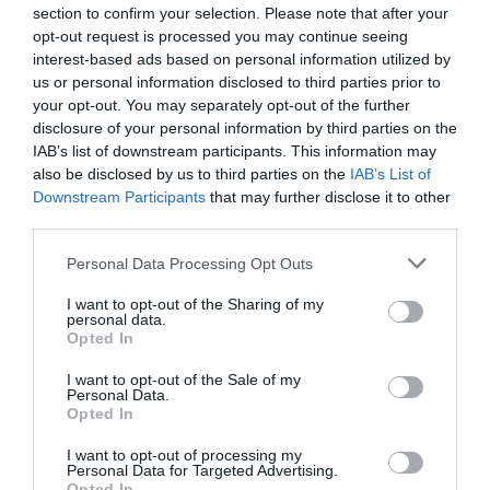
section to confirm your selection. Please note that after your
Θεώνη Κουφονικολάκου: Λόγος
opt-out request is processed you may continue seeing
interest-based ads based on personal information utilized by
Στην πολιτική «εν αρχή ήν ο λόγος». Και ο λόγος
us or personal information disclosed to third parties prior to
είναι… τα πάντα. «Μια λέξη και όλα σώζονται. Μια
your opt-out. You may separately opt-out of the further
λέξη και όλα χάνονται», έλεγε ο Αντρέ Μπρετόν. Ο
disclosure of your personal information by third parties on the
λόγος στην πολιτική δεν είναι απλώς γέφυρα
IAB’s list of downstream participants. This information may
φραστικής επικοινω...
also be disclosed by us to third parties on the
IAB’s List of
Downstream Participants
that may further disclose it to other
11:00 | 24 Ιουλίου 2026
Απόψεις
third parties.
Please note that this website/app uses one or more Google
Personal Data Processing Opt Outs
services and may gather and store information including but
not limited to your visit or usage behaviour. You may click to
I want to opt-out of the Sharing of my
personal data.
grant or deny consent to Google and its third-party tags to
Opted In
use your data for below specified purposes in below Google
consent section.
I want to opt-out of the Sale of my
Personal Data.
Opted In
I want to opt-out of processing my
Personal Data for Targeted Advertising.
Opted In