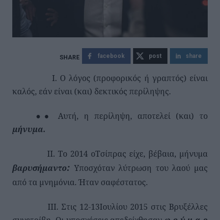
facebook
post
share
Ι. Ο λόγος (προφορικός ή γραπτός) είναι
καλός, εάν είναι (και) δεκτικός περίληψης.
●● Αυτή, η περίληψη, αποτελεί (και) το
μήνυμα.
ΙΙ. Το 2014 οΤσίπρας είχε, βέβαια, μήνυμα
:
βαρυσήμαντο
Υποσχόταν λύτρωση του λαού μας
από τα μνημόνια. Ήταν σαφέστατος.
ΙΙΙ. Στις 12-13Ιουλίου 2015 στις Βρυξέλλες
συνετρίβη. Οι υποσχέσεις απεδείχθησαν
φ ο ύ μ α ρ