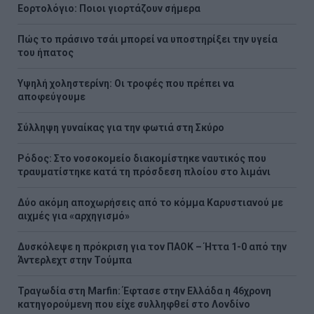
Εορτολόγιο: Ποιοι γιορτάζουν σήμερα
Πώς το πράσινο τσάι μπορεί να υποστηρίξει την υγεία
του ήπατος
Υψηλή χοληστερίνη: Οι τροφές που πρέπει να
αποφεύγουμε
Σύλληψη γυναίκας για την φωτιά στη Σκύρο
Ρόδος: Στο νοσοκομείο διακομίστηκε ναυτικός που
τραυματίστηκε κατά τη πρόσδεση πλοίου στο λιμάνι
Δύο ακόμη αποχωρήσεις από το κόμμα Καρυστιανού με
αιχμές για «αρχηγισμό»
Δυσκόλεψε η πρόκριση για τον ΠΑΟΚ – Ήττα 1-0 από την
Άντερλεχτ στην Τούμπα
Τραγωδία στη Marfin: Έφτασε στην Ελλάδα η 46χρονη
κατηγορούμενη που είχε συλληφθεί στο Λονδίνο